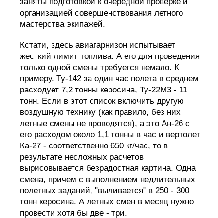
заняты подготовкой к очередной проверке и
организацией совершенствования летного
мастерства экипажей.
Кстати, здесь авиагарнизон испытывает
жесткий лимит топлива. А его для проведения
только одной смены требуется немало. К
примеру. Ту-142 за один час полета в среднем
расходует 7,2 тонны керосина, Ту-22М3 - 11
тонн. Если в этот список включить другую
воздушную технику (как правило, без них
летные смены не проводятся), а это Ан-26 с
его расходом около 1,1 тонны в час и вертолет
Ка-27 - соответственно 650 кг/час, то в
результате несложных расчетов
вырисовывается безрадостная картина. Одна
смена, причем с выполнением недлительных
полетных заданий, "выливается" в 250 - 300
тонн керосина. А летных смен в месяц нужно
провести хотя бы две - три.