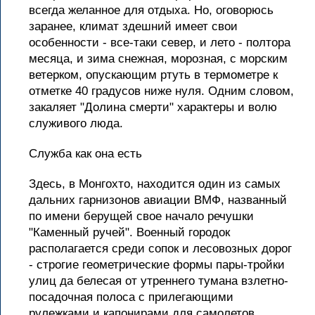
всегда желанное для отдыха. Но, оговорюсь
заранее, климат здешний имеет свои
особенности - все-таки север, и лето - полтора
месяца, и зима снежная, морозная, с морским
ветерком, опускающим ртуть в термометре к
отметке 40 градусов ниже нуля. Одним словом,
закаляет "Долина смерти" характеры и волю
служивого люда.
Служба как она есть
Здесь, в Монгохто, находится один из самых
дальних гарнизонов авиации ВМФ, названный
по имени берущей свое начало речушки
"Каменный ручей". Военный городок
располагается среди сопок и лесовозных дорог
- строгие геометрические формы пары-тройки
улиц да белесая от утреннего тумана взлетно-
посадочная полоса с прилегающими
рулежками и капонирами для самолетов.