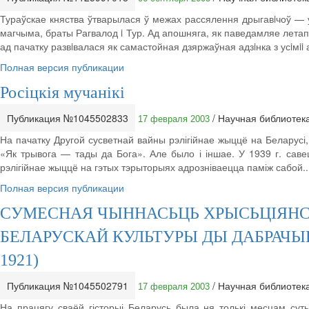
Тураўскае княства ўтварылася ў межах рассялення дрыгавiчоў — у 
магчыма, браты Рагвалод i Тур. Ад апошняга, як паведамляе летапi
ад пачатку развiвалася як самастойная дзяржаўная адзiнка з усiмii
Полная версия публикации
Росіцкія мучанікі
Публикация №1045502833
/ Научная библиотек
17 февраля 2003
На пачатку Другой сусветнай вайны рэлігійнае жыццё на Беларусі,
«Як трывога — тады да Бога». Але было і іншае. У 1939 г. саве
рэлігійнае жыццё на гэтых тэрыторыях адрозніваецца паміж сабой..
Полная версия публикации
СУМЕСНАЯ ЧЫННАСЬЦЬ ХРЫСЬЦІЯНСКІ
БЕЛАРУСКАЙ КУЛЬТУРЫ ДЫ ДАБРАЧЫН
1921)
Публикация №1045502791
/ Научная библиотек
17 февраля 2003
На працягу сваёй гісторыі Беларусь была ня толькі месцам суты