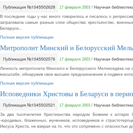
Публикация №1045502628
/ Научная библиотек
17 февраля 2003
В последние годы у нас много говорилось и писалось о репрессив
затрагивала самые разные слои общества: крестьянство, военны
Беларуси...
Полная версия публикации
Митрополит Минский и Белорусский Мель
Публикация №1045502576
/ Научная библиотек
17 февраля 2003
Личность митрополита Минского и Белорусского Мелхиседека на ф
масштабе, обнаружив свое высшее предназначение в подвиге испов
Полная версия публикации
Исповедники Христовы в Беларуси в период
Публикация №1045502521
/ Научная библиотек
17 февраля 2003
За два тысячелетия Христианства народом Божиим к алтарю 
-юродивых, блаженных, мучеников, исповедников и страстотерпц
Иисуса Христа, не взирая на то, что это сопряжено с опасностью д