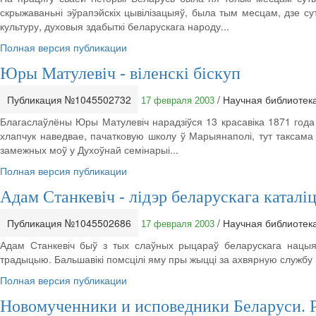
скрыжаваньні эўрапэйскіх цывілізацыяў, была тым месцам, дзе су
культуру, духовыя здабыткі беларускага народу...
Полная версия публикации
Юры Матулевіч - віленскі біскуп
Публикация №1045502732
/ Научная библиотек
17 февраля 2003
Благаслаўлёны Юры Матулевіч нарадзіўся 13 красавіка 1871 года ў
хлапчук наведвае, пачатковую школу ў Марыянаполі, тут таксама
замежных моў у Духоўнай семінарыі...
Полная версия публикации
Адам Станкевіч - лідэр беларускага катал
Публикация №1045502686
/ Научная библиотек
17 февраля 2003
Адам Станкевіч быў з тых слаўных рыцараў беларускага нацыя
традыцыю. Бальшавікі помсцілі яму пры жыцці за ахвярную службу Б
Полная версия публикации
Новомученники и исповедники Беларуси. Р