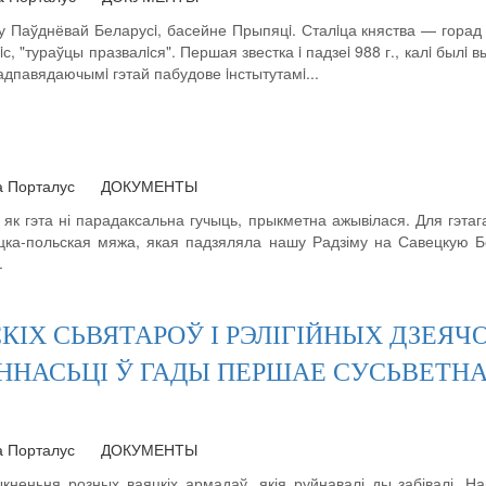
Паўднёвай Беларусi, басейне Прыпяцi. Сталiца княства — горад Ту
с, "тураўцы празвалiся". Першая звестка i падзеi 988 г., калi был
 адпавядаючымi гэтай пабудове iнстытутамi...
а Порталус
ДОКУМЕНТЫ
 як гэта ні парадаксальна гучыць, прыкметна ажывілася. Для гэта
цка-польская мяжа, якая падзяляла нашу Радзіму на Савецкую Бе
.
Х СЬВЯТАРОЎ І РЭЛІГІЙНЫХ ДЗЕЯЧО
НАСЬЦІ Ў ГАДЫ ПЕРШАЕ СУСЬВЕТНАЕ
а Порталус
ДОКУМЕНТЫ
кненьня розных ваяцкіх армадаў, якія руйнавалі ды забівалі. На