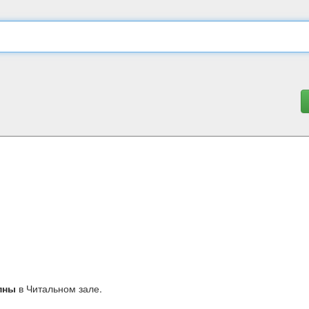
пны
в Читальном зале.