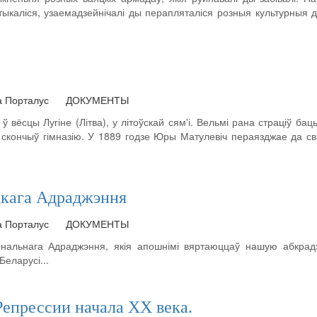
тыкаліся, узаемадзейнічалі ды перапляталіся розныя культурныя д
а Порталус
ДОКУМЕНТЫ
 вёсцы Лугіне (Літва), у літоўскай сям'і. Вельмі рана страціў ба
 скончыў гімназію. У 1889 годзе Юры Матулевіч пераязджае да св
іцкага Адраджэння
а Порталус
ДОКУМЕНТЫ
нальнага Адраджэння, якія апошнімі вяртаюццаў нашую абкрадз
еларусі...
епрессии начала ХХ века.