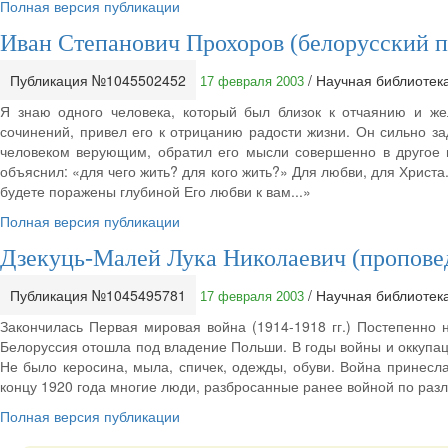
Полная версия публикации
Иван Степанович Прохоров (белорусский 
Публикация №1045502452
/ Научная библиотек
17 февраля 2003
Я знаю одного человека, который был близок к отчаянию и ж
сочинений, привел его к отрицанию радости жизни. Он сильно за
человеком верующим, обратил его мысли совершенно в другое 
объяснил: «для чего жить? для кого жить?» Для любви, для Христа.
будете поражены глубиной Его любви к вам...»
Полная версия публикации
Дзекуць-Малей Лука Николаевич (пропове
Публикация №1045495781
/ Научная библиотек
17 февраля 2003
Закончилась Первая мировая война (1914-1918 гг.) Постепенно 
Белоруссия отошла под владение Польши. В годы войны и оккупац
Не было керосина, мыла, спичек, одежды, обуви. Война принесла
концу 1920 года многие люди, разбросанные ранее войной по разл
Полная версия публикации