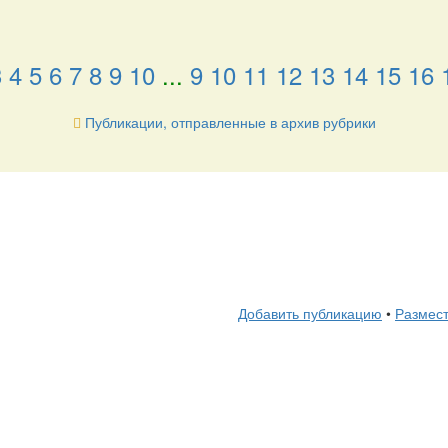
3
4
5
6
7
8
9
10
...
9
10
11
12
13
14
15
16
Публикации, отправленные в архив рубрики
Добавить публикацию
•
Размест