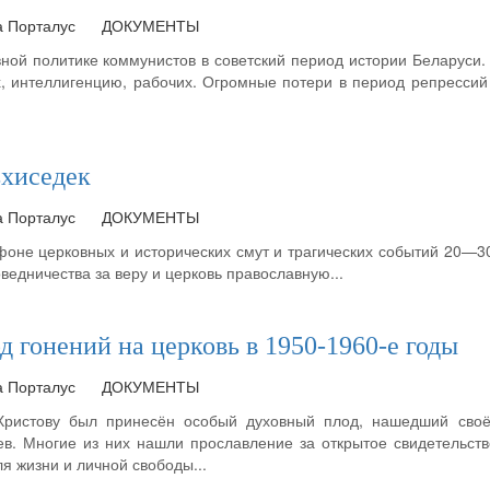
а Порталус
ДОКУМЕНТЫ
ной политике коммунистов в советский период истории Беларуси. 
х, интеллигенцию, рабочих. Огромные потери в период репресси
хиседек
а Порталус
ДОКУМЕНТЫ
оне церковных и исторических смут и трагических событий 20—30
едничества за веру и церковь православную...
 гонений на церковь в 1950-1960-е годы
а Порталус
ДОКУМЕНТЫ
Христову был принесён особый духовный плод, нашедший своё
ев. Многие из них нашли прославление за открытое свидетельст
ля жизни и личной свободы...