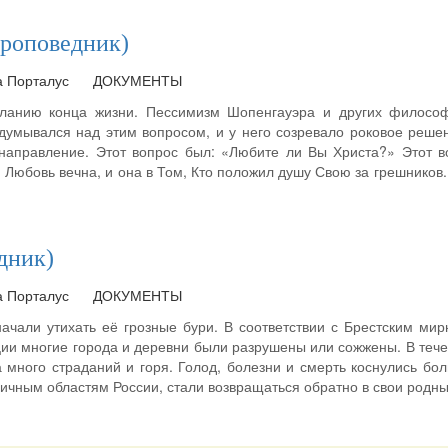
проповедник)
а Порталус
ДОКУМЕНТЫ
еланию конца жизни. Пессимизм Шопенгауэра и других философ
думывался над этим вопросом, и у него созревало роковое решен
направление. Этот вопрос был: «Любите ли Вы Христа?» Этот в
 Любовь вечна, и она в Том, Кто положил душу Свою за грешников. 
дник)
а Порталус
ДОКУМЕНТЫ
начали утихать её грозные бури. В соответствии с Брестским ми
ии многие города и деревни были разрушены или сожжены. В течен
 много страданий и горя. Голод, болезни и смерть коснулись бол
ичным областям России, стали возвращаться обратно в свои родны