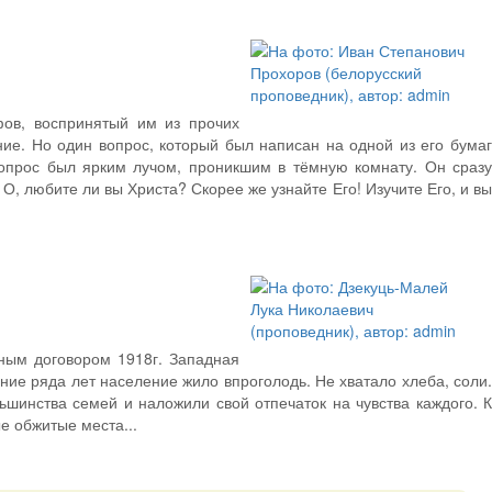
ов, воспринятый им из прочих
ие. Но один вопрос, который был написан на одной из его бумаг
опрос был ярким лучом, проникшим в тёмную комнату. Он сразу
О, любите ли вы Христа? Скорее же узнайте Его! Изучите Его, и вы
рным договором 1918г. Западная
ие ряда лет население жило впроголодь. Не хватало хлеба, соли.
ьшинства семей и наложили свой отпечаток на чувства каждого. К
е обжитые места...