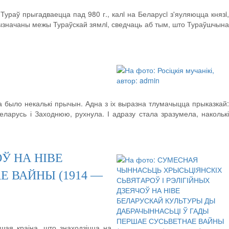
раў прыгадваецца пад 980 г., калi на Беларусi з'яуляюцца князi,
i вызначаны межы Тураўскай зямлi, сведчаць аб тым, што Тураўшчына
га было некалькі прычын. Адна з іх выразна тлумачыцца прыказкай:
ларусь і Заходнюю, рухнула. І адразу стала зразумела, наколькі
Ў НА НІВЕ
 ВАЙНЫ (1914 —
шая краіна, што знаходзіцца на