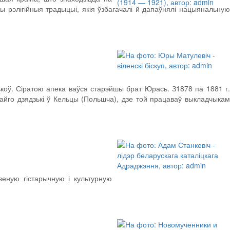
ы рэлігійныя традыцыі, якія ўзбагачалі й дапаўнялі нацыянальную
цькоў. Сіратою апека ваўся старэйшы брат Юрась. З1878 па 1881 г.
айго дзядзькі ў Кельцы (Польшча), дзе той працаваў выкладчыкам
еную гістарычную і культурную