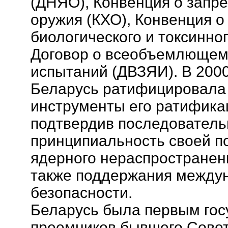
(ДНЯО), Конвенция о запр
оружия (КХО), Конвенция 
биологического и токсинно
Договор о всеобъемлющем
испытаний (ДВЗЯИ). В 2000
Беларусь ратифицировала
инструменты его ратификац
подтвердив последователь
принципиальность своей п
ядерного нераспространени
также поддержания междун
безопасности.
Беларусь была первым гос
преемников бывшего Совет