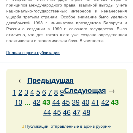
принципов международного права, взаимной выгоды, учета
национально-государственных интересов и ненанесения
ущерба третьим странам. Особое внимание было уделено
декабрьской 1998 г. инициативе президентов Беларуси и
России о создании в 1999 г. союзного государства. Было
отмечено, что для такого шага уже создана определенная
политическая и экономическая база. В частности:
Полная версия публикации
←
Предыдущая
→
Следующая
1
2
3
4
5
6
7
8
9
10
...
42
44
45
39
40
41
42
43
43
44
45
46
47
48
Публикации, отправленные в архив рубрики