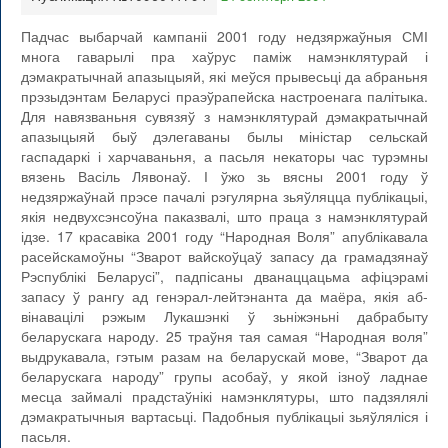
Падчас выбарчай кампаніі 2001 году недзяржаўныя СМІ
многа гаварылі пра хаўрус паміж намэнклятурай і
дэмакратычнай апазыцыяй, які меўся прывесьці да абраньня
прэзыдэнтам Беларусі праэўрапейска настроенага палітыка.
Для навязваньня сувязяў з намэнклятурай дэмакратычнай
апазыцыяй быў дэлегаваны былы міністар сельскай
гаспадаркі і харчаваньня, а пасьля некаторы час турэмны
вязень Васіль Лявонаў. І ўжо зь вясны 2001 году ў
недзяржаўнай прэсе пачалі рэгулярна зьяўляцца публікацыі,
якія недвухсэнсоўна паказвалі, што праца з намэнклятурай
ідзе. 17 красавіка 2001 году “Народная Воля” апублікавала
расейскамоўны “Зварот вайскоўцаў запасу да грамадзянаў
Рэспублікі Беларусі”, падпісаны дванаццацьма афіцэрамі
запасу ў рангу ад генэрал-лейтэнанта да маёра, якія аб­
вінавацілі рэжым Лукашэнкі ў зьніжэньні дабрабыту
беларускага народу. 25 траўня тая самая “Народная воля”
выдрукавала, гэтым разам на беларускай мове, “Зварот да
беларускага народу” групы асобаў, у якой ізноў ладнае
месца займалі прадстаўнікі намэнклятуры, што падзялялі
дэмакратычныя вартасьці. Падобныя публі­кацыі зьяўляліся і
пасьля.