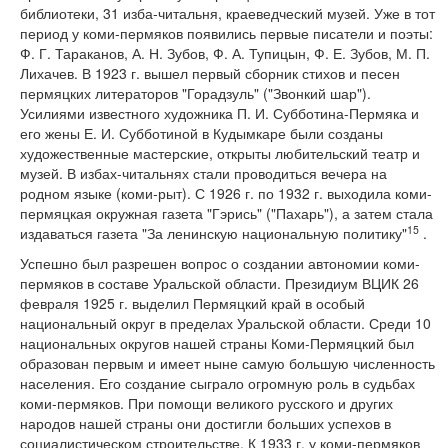
библиотеки, 31 изба-читальня, краеведческий музей. Уже в тот
период у коми-пермяков появились первые писатели и поэты:
Ф. Г. Тараканов, А. Н. Зубов, Ф. А. Тупицын, Ф. Е. Зубов, М. П.
Лихачев. В 1923 г. вышел первый сборник стихов и песен
пермяцких литераторов "Горадзуль" ("Звонкий шар").
Усилиями известного художника П. И. Субботина-Пермяка и
его жены Е. И. Субботиной в Кудымкаре были созданы
художественные мастерские, открыты любительский театр и
музей. В избах-читальнях стали проводиться вечера на
родном языке (коми-рыт). С 1926 г. по 1932 г. выходила коми-
пермяцкая окружная газета "Гэрись" ("Пахарь"), а затем стала
15
издаваться газета "За ленинскую национальную политику"
.
Успешно был разрешен вопрос о создании автономии коми-
пермяков в составе Уральской области. Президиум ВЦИК 26
февраля 1925 г. выделил Пермяцкий край в особый
национальный округ в пределах Уральской области. Среди 10
национальных округов нашей страны Коми-Пермяцкий был
образован первым и имеет ныне самую большую численность
населения. Его создание сыграло огромную роль в судьбах
коми-пермяков. При помощи великого русского и других
народов нашей страны они достигли больших успехов в
социалистическом строительстве. К 1933 г. у коми-пермяков