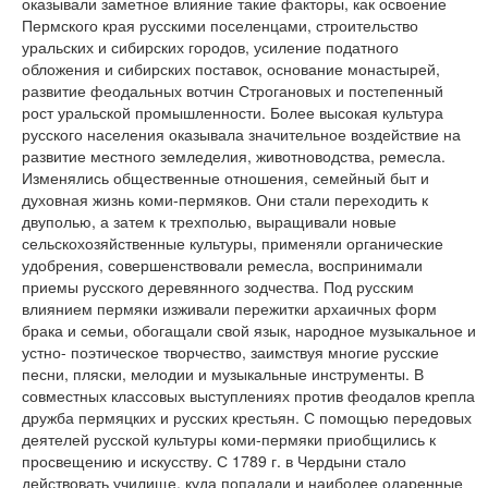
оказывали заметное влияние такие факторы, как освоение
Пермского края русскими поселенцами, строительство
уральских и сибирских городов, усиление податного
обложения и сибирских поставок, основание монастырей,
развитие феодальных вотчин Строгановых и постепенный
рост уральской промышленности. Более высокая культура
русского населения оказывала значительное воздействие на
развитие местного земледелия, животноводства, ремесла.
Изменялись общественные отношения, семейный быт и
духовная жизнь коми-пермяков. Они стали переходить к
двуполью, а затем к трехполью, выращивали новые
сельскохозяйственные культуры, применяли органические
удобрения, совершенствовали ремесла, воспринимали
приемы русского деревянного зодчества. Под русским
влиянием пермяки изживали пережитки архаичных форм
брака и семьи, обогащали свой язык, народное музыкальное и
устно- поэтическое творчество, заимствуя многие русские
песни, пляски, мелодии и музыкальные инструменты. В
совместных классовых выступлениях против феодалов крепла
дружба пермяцких и русских крестьян. С помощью передовых
деятелей русской культуры коми-пермяки приобщились к
просвещению и искусству. С 1789 г. в Чердыни стало
действовать училище, куда попадали и наиболее одаренные