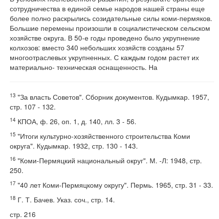
сотрудничества в единой семье народов нашей страны еще
более полно раскрылись созидательные силы коми-пермяков.
Большие перемены произошли в социалистическом сельском
хозяйстве округа. В 50-е годы проведено было укрупнение
колхозов: вместо 340 небольших хозяйств созданы 57
многоотраслевых укрупненных. С каждым годом растет их
материально- техническая оснащенность. На
13
"За власть Советов". Сборник документов. Кудымкар. 1957,
стр. 107 - 132.
14
КПОА, ф. 26, оп. 1, д. 140, лл. 3 - 56.
15
"Итоги культурно-хозяйственного строительства Коми
округа". Кудымкар. 1932, стр. 130 - 143.
16
"Коми-Пермяцкий национальный округ". М. -Л: 1948, стр.
250.
17
"40 лет Коми-Пермяцкому округу". Пермь. 1965, стр. 31 - 33.
18
Г. Т. Бачев. Указ. соч., стр. 14.
стр. 216