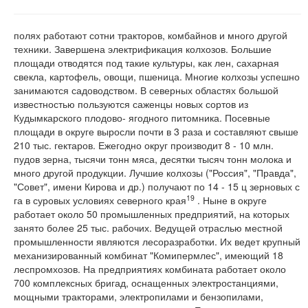
полях работают сотни тракторов, комбайнов и много другой
техники. Завершена электрификация колхозов. Большие
площади отводятся под такие культуры, как лен, сахарная
свекла, картофель, овощи, пшеница. Многие колхозы успешно
занимаются садоводством. В северных областях большой
известностью пользуются саженцы новых сортов из
Кудымкарского плодово- ягодного питомника. Посевные
площади в округе выросли почти в 3 раза и составляют свыше
210 тыс. гектаров. Ежегодно округ производит 8 - 10 млн.
пудов зерна, тысячи тонн мяса, десятки тысяч тонн молока и
много другой продукции. Лучшие колхозы ("Россия", "Правда",
"Совет", имени Кирова и др.) получают по 14 - 15 ц зерновых с
19
га в суровых условиях северного края
. Ныне в округе
работает около 50 промышленных предприятий, на которых
занято более 25 тыс. рабочих. Ведущей отраслью местной
промышленности являются лесоразработки. Их ведет крупный
механизированный комбинат "Комипермлес", имеющий 18
леспромхозов. На предприятиях комбината работает около
700 комплексных бригад, оснащенных электростанциями,
мощными тракторами, электропилами и бензопилами,