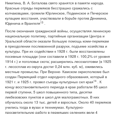
Никитина, В. А. Боталова свято хранятся в памяти народа.
Красные отряды пермяков бесстрашно сражались с
колчаковцами, громили Юрлинское, Подкинское и Печерское
кулацкие восстания, участвовали в борьбе против Деникина,
13
Юденича и Врангеля
.
После окончания гражданской войны, осуществляя ленинскую
национальную политику, партийные организации Центра и
Уральской области оказали большую помощь коми-пермякам
в преодолении послевоенной разрухи, подъеме хозяйства и
культуры. При их содействии к 1928 г. были восстановлены
посевные площади (они составили в 1928 г. 100,2% от уровня
1914 г.) и поголовье скота; расширились лесозаготовки (в 1925
г. лесосплав из округа достиг 0,24 млн. куб. м), оживились
местные промыслы. При Верхне- Камском окрисполкоме был
создан Пермяцкий отдел народного образования, который в
14
1921 г. и 1925 г. провел съезды культурных сил края
. К
концу восстановительного периода в крае работали 85 школ
первой ступени, 5 школ повышенного типа, десятки
ликбезовских пунктов и школ для малограмотных. В них
обучалось около 13 тыс. детей и взрослых. Около 40 пермяков
учились тогда в вузах и техникумах. Культурно-
просветительную работу в пермяцких селениях вели 4