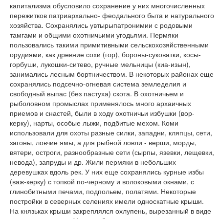
капитализма обусловило сохранение у них многочисленных
пережитков патриархально- феодального быта и натурального
хозяйства. Сохранялись увтырыпатронимии с родовыми
тамгами и общими охотничьими угодьями. Пермяки
пользовались такими примитивными сельскохозяйственными
орудиями, как древние сохи (гор), бороны-суковатки, косы-
горбуши, лукошки-ситево, ручные мельницы (киа-изын),
занимались лесным бортничеством. В некоторых районах еще
сохранялись подсечно-огневая система земледелия и
свободный выпас (без пастуха) скота. В охотничьем и
рыболовном промыслах применялось много архаичных
приемов и снастей, были в ходу охотничьи избушки (вор-
керку), нарты, особые лыжи, подбитые мехом. Коми
использовали для охоты разные силки, западни, кляпцы, сети,
загоны, ловчие ямы, а для рыбной ловли - верши, морды,
вятери, остроги, разнообразные сети (сырпы, язевки, лещевки,
невода), запруды и др. Жили пермяки в небольших
деревушках вдоль рек. У них еще сохранялись курные избы
(важ-керку) с топкой по-черному и волоковыми окнами, с
глинобитными печами, подпольем, полатями. Некоторые
постройки в северных селениях имели односкатные крыши.
На князьках крыши закреплялся охлупень, вырезанный в виде