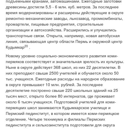
подъемными кранами, автомашинами. Ежегодные заготовки
древесины достигли 5,5 - 6 млн. куб. метров. За последнее
время модернизированы и расширены действующие в округе
ремонтно-механические заводы, льнозавод, промкомбинаты,
промартели, пищевые предприятия, строительные
организации и автохозяйства. Расширились и улучшились
транспортные связи. Открыта, например, новая автобусная
линия, связывающая центр области Пермь и окружной центр
20
Кудымкар
.
Новому уровню социально-экономического развития коми-
пермяков соответствует и значительная зрелость их культуры.
Ныне в округе действует 368 школ, из них 22 десятилетки. В
них преподают свыше 2500 учителей и обучается около 50
тыс. учащихся. Ежегодные расходы на народное образование
в округе превышают 10 млн. рублей. За последнее
десятилетие построено свыше 220 школьных зданий на 25
тысяч мест, открыто более 80 интернатов, где проживает
около 6 тысяч учащихся. Подготовкой учителей для коми-
пермяцких школ занимаются Кудымкарское училище и
Пермский пединститут, в котором имеется коми-пермяцкое
отделение. Четыре техникума и филиалы Пермских
пединститута и сельхозинститута подготовили для округа