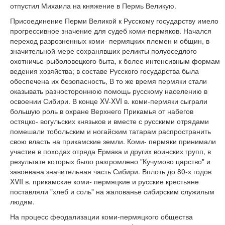
отпустил Михаила на княжение в Пермь Великую.
Присоединение Перми Великой к Русскому государству имело
прогрессивное значение для судеб коми-пермяков. Начался
переход разрозненных коми- пермяцких племен и общин, в
значительной мере сохранявших реликты полуоседлого
охотничье-рыболовецкого быта, к более интенсивным формам
ведения хозяйства; в составе Русского государства была
обеспечена их безопасность, В то же время пермяки стали
оказывать разностороннюю помощь русскому населению в
освоении Сибири. В конце XV-XVI в. коми-пермяки сыграли
большую роль в охране Верхнего Прикамья от набегов
остяцко- вогульских князьков и вместе с русскими отрядами
помешали тобольским и ногайским татарам распространить
свою власть на прикамские земли. Коми- пермяки принимали
участие в походах отряда Ермака и других воинских групп, в
результате которых было разгромлено "Кучумово царство" и
завоевана значительная часть Сибири. Вплоть до 80-х годов
XVII в. прикамские коми- пермяцкие и русские крестьяне
поставляли "хлеб и соль" на жалованье сибирским служилым
людям.
На процесс феодализации коми-пермяцкого общества