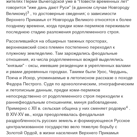
жителях Перми Вычегодской уже в "Повести временных лет"
говорится "иже дань дают Руси" (в данном случае Новгороду
3
Великому)
, то достоверные сведения; о зависимости
Верхнего Прикамья от Новгорода Великого относятся к более
позднему времени, когда предки коми-пермяков переживали
последнюю стадию разложения родоплеменного строя.
Расселившийся на обширных таежных просторах,
верхнекамский союз племен постепенно переходил к
плужному земледелию. Там зарождались феодальные
отношения, из числа родоплеменных вождей выделялись
"князьки" - оксы, имевшие резиденции в укрепленных валами
и рвами деревянных городках. Такими были Урос, Чердынь,
Покча и Искор, упоминаемые в летописном рассказе о походе
Федора Пестрого. Судя по археологическим, этнографическим
и летописным данным, предки коми-пермяков
непосредственно от родоплеменного строя переходили к
раннефеодальным отношениям, минуя рабовладение.
4
Примерно с XII в. сельская община у них сменяет родовую
.
В XIV-XV вв., когда преодолевалась феодальная
раздробленность русских земель и формирующееся Русское
централизованное государство вело тяжелую борьбу с
Золотой Ордой, в жизни населения Верхнего Прикамья