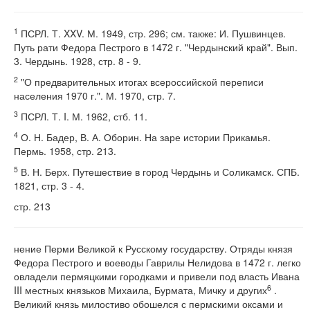
1
ПСРЛ. Т. XXV. М. 1949, стр. 296; см. также: И. Пушвинцев.
Путь рати Федора Пестрого в 1472 г. "Чердынский край". Вып.
3. Чердынь. 1928, стр. 8 - 9.
2
"О предварительных итогах всероссийской переписи
населения 1970 г.". М. 1970, стр. 7.
3
ПСРЛ. Т. I. М. 1962, стб. 11.
4
О. Н. Бадер, В. А. Оборин. На заре истории Прикамья.
Пермь. 1958, стр. 213.
5
В. Н. Берх. Путешествие в город Чердынь и Соликамск. СПБ.
1821, стр. 3 - 4.
стр. 213
нение Перми Великой к Русскому государству. Отряды князя
Федора Пестрого и воеводы Гаврилы Нелидова в 1472 г. легко
овладели пермяцкими городками и привели под власть Ивана
6
III местных князьков Михаила, Бурмата, Мичку и других
.
Великий князь милостиво обошелся с пермскими оксами и