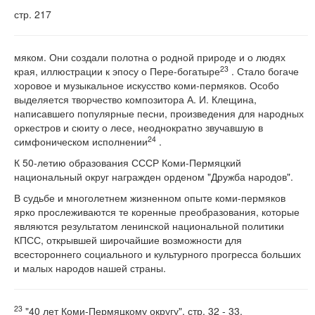
стр. 217
мяком. Они создали полотна о родной природе и о людях
23
края, иллюстрации к эпосу о Пере-богатыре
. Стало богаче
хоровое и музыкальное искусство коми-пермяков. Особо
выделяется творчество композитора А. И. Клещина,
написавшего популярные песни, произведения для народных
оркестров и сюиту о лесе, неоднократно звучавшую в
24
симфоническом исполнении
.
К 50-летию образования СССР Коми-Пермяцкий
национальный округ награжден орденом "Дружба народов".
В судьбе и многолетнем жизненном опыте коми-пермяков
ярко прослеживаются те коренные преобразования, которые
являются результатом ленинской национальной политики
КПСС, открывшей широчайшие возможности для
всестороннего социального и культурного прогресса больших
и малых народов нашей страны.
23
"40 лет Коми-Пермяцкому округу", стр. 32 - 33.