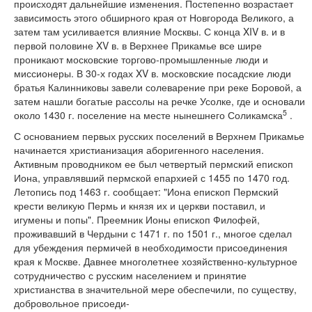
происходят дальнейшие изменения. Постепенно возрастает
зависимость этого обширного края от Новгорода Великого, а
затем там усиливается влияние Москвы. С конца XIV в. и в
первой половине XV в. в Верхнее Прикамье все шире
проникают московские торгово-промышленные люди и
миссионеры. В 30-х годах XV в. московские посадские люди
братья Калинниковы завели солеварение при реке Боровой, а
затем нашли богатые рассолы на речке Усолке, где и основали
5
около 1430 г. поселение на месте нынешнего Соликамска
.
С основанием первых русских поселений в Верхнем Прикамье
начинается христианизация аборигенного населения.
Активным проводником ее был четвертый пермский епископ
Иона, управлявший пермской епархией с 1455 по 1470 год.
Летопись под 1463 г. сообщает: "Иона епископ Пермский
крести великую Пермь и князя их и церкви поставил, и
игумены и попы". Преемник Ионы епископ Филофей,
проживавший в Чердыни с 1471 г. по 1501 г., многое сделал
для убеждения пермичей в необходимости присоединения
края к Москве. Давнее многолетнее хозяйственно-культурное
сотрудничество с русским населением и принятие
христианства в значительной мере обеспечили, по существу,
добровольное присоеди-