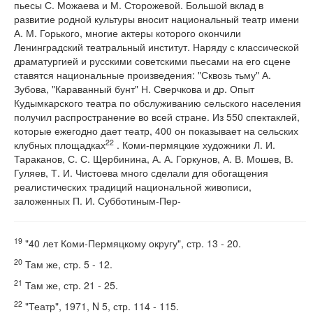
пьесы С. Можаева и М. Сторожевой. Большой вклад в
развитие родной культуры вносит национальный театр имени
А. М. Горького, многие актеры которого окончили
Ленинградский театральный институт. Наряду с классической
драматургией и русскими советскими пьесами на его сцене
ставятся национальные произведения: "Сквозь тьму" А.
Зубова, "Караванный бунт" Н. Сверчкова и др. Опыт
Кудымкарского театра по обслуживанию сельского населения
получил распространение во всей стране. Из 550 спектаклей,
которые ежегодно дает театр, 400 он показывает на сельских
22
клубных площадках
. Коми-пермяцкие художники Л. И.
Тараканов, С. С. Щербинина, А. А. Горкунов, А. В. Мошев, В.
Гуляев, Т. И. Чистоева много сделали для обогащения
реалистических традиций национальной живописи,
заложенных П. И. Субботиным-Пер-
19
"40 лет Коми-Пермяцкому округу", стр. 13 - 20.
20
Там же, стр. 5 - 12.
21
Там же, стр. 21 - 25.
22
"Театр", 1971, N 5, стр. 114 - 115.