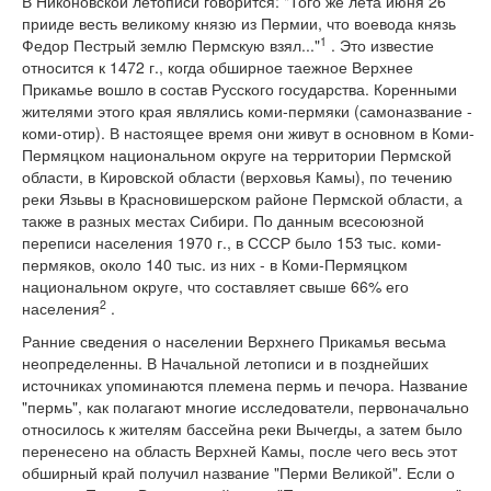
В Никоновской летописи говорится: "Того же лета июня 26
прииде весть великому князю из Пермии, что воевода князь
1
Федор Пестрый землю Пермскую взял..."
. Это известие
относится к 1472 г., когда обширное таежное Верхнее
Прикамье вошло в состав Русского государства. Коренными
жителями этого края являлись коми-пермяки (самоназвание -
коми-отир). В настоящее время они живут в основном в Коми-
Пермяцком национальном округе на территории Пермской
области, в Кировской области (верховья Камы), по течению
реки Язьвы в Красновишерском районе Пермской области, а
также в разных местах Сибири. По данным всесоюзной
переписи населения 1970 г., в СССР было 153 тыс. коми-
пермяков, около 140 тыс. из них - в Коми-Пермяцком
национальном округе, что составляет свыше 66% его
2
населения
.
Ранние сведения о населении Верхнего Прикамья весьма
неопределенны. В Начальной летописи и в позднейших
источниках упоминаются племена пермь и печора. Название
"пермь", как полагают многие исследователи, первоначально
относилось к жителям бассейна реки Вычегды, а затем было
перенесено на область Верхней Камы, после чего весь этот
обширный край получил название "Перми Великой". Если о