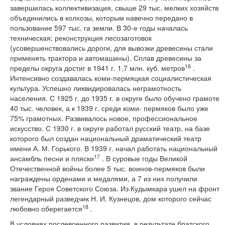
завершилась коллективизация, свыше 29 тыс. мелких хозяйств
объединились в колхозы, которым навечно передано в
пользование 597 тыс. га земли. В 30-е годы началась
техническая; реконструкция лесозаготовок
(усовершенствовались дороги, для вывозки древесины стали
применять трактора и автомашины). Сплав древесины за
16
пределы округа достиг в 1941 г. 1,7 млн. куб. метров
.
Интенсивно создавалась коми-пермяцкая социалистическая
культура. Успешно ликвидировалась неграмотность
населения. С 1925 г. до 1935 г. в округе было обучено грамоте
40 тыс. человек, а к 1939 г. среди коми- пермяков было уже
75% грамотных. Развивалось новое, профессиональное
искусство. С 1930 г. в округе работал русский театр, на базе
которого был создан национальный драматический театр
имени А. М. Горького. В 1939 г. начал работать национальный
17
ансамбль песни и пляски
. В суровые годы Великой
Отечественной войны более 5 тыс. воинов-пермяков были
награждены орденами и медалями, а 7 из них получили
звание Героя Советского Союза. Из Кудымкара ушел на фронт
легендарный разведчик Н. И. Кузнецов, дом которого сейчас
18
любовно оберегается
.
В условиях послевоенного развития, в результате братского