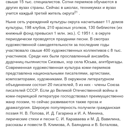
свыше 15 тыс. специалистов. Сотни пермяков обучаются в
других вузах страны. Сейчас в школах, техникумах и вузах
21
учится каждый третий житель округа
.
Ныне сеть учреждений культуры округа насчитывает 11 домов
культуры, 198 клубов, 210 красных уголков, 130 библиотек (их
книжный фонд превысил 1 млн. экз.). С 1951 г. в округе
периодически проводятся праздники песни. В смотрах
художественной самодеятельности за последние годы
участвовало свыше 400 художественных коллективов с 8 тыс.
участников. Среди них были прославленный ансамбль
дудочниц-пылянисток Сизовых, хор села Юсьва, агитбригады.
Современная художественная культура коми-пермяков
представлена национальными писателями, артистами,
композиторами, художниками. В окружном литературном
объединении состоит 20 писателей, 5 из них - члены Союза
писателей СССР. Если до Великой Отечественной войны в
коми-пермяцкой литературе господствовал преимущественно
жанр поэзии, то сейчас развиваются также проза и
драматургия. Широкую популярность получили гражданская
поэзия Н. В. Попова, И. Д. Гагарина и И. А. Минина,
лирические стихи и песни С. И. Караваева и М. Д. Вавилина,
рассказы и повести В. Климова, А. Баяндина и В. Боталова,