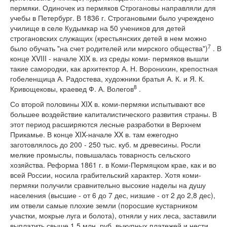
пермяки. Одиночек из пермяков Строгановы направляли для
учебы в Петербург. В 1836 г. Строгановыми было учреждено
училище в селе Кудымкар на 50 учеников для детей
строгановских служащих (крестьянских детей в нем можно
7
было обучать "на счет родителей или мирского общества")
. В
конце XVIII - начале XIX в. из среды коми- пермяков вышли
такие самородки, как архитектор А. Н. Воронихин, крепостная
гобеленщица А. Радостева, художники братья А. К. и Я. К.
8
Кривощековы, краевед Ф. А. Волегов
.
Со второй половины XIX в. коми-пермяки испытывают все
большее воздействие капиталистического развития страны. В
этот период расширяются лесные разработки в Верхнем
Прикамье. В конце XIX-начале XX в. там ежегодно
заготовлялось до 200 - 250 тыс. куб. м древесины. Росли
мелкие промыслы, повышалась товарность сельского
хозяйства. Реформа 1861 г. в Коми-Пермяцком крае, как и во
всей России, носила грабительский характер. Хотя коми-
пермяки получили сравнительно высокие наделы на душу
населения (высшие - от 6 до 7 дес, низшие - от 2 до 2,8 дес),
им отвели самые плохие земли (поросшие кустарником
участки, мокрые луга и болота), отняли у них леса, заставили
выплатить свыше 1,5 млн. руб. выкупных платежей и нести