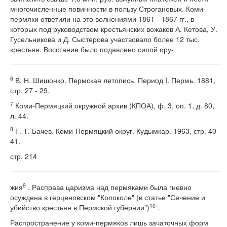
многочисленные повинности в пользу Строгановых. Коми-
пермяки ответили на это волнениями 1861 - 1867 гг., в
которых под руководством крестьянских вожаков А. Кетова, У.
Гусельникова и Д. Сыстерова участвовало более 12 тыс.
крестьян. Восстание было подавлено силой ору-
6
В. Н. Шишонко. Пермская летопись. Период I. Пермь. 1881,
стр. 27 - 29.
7
Коми-Пермяцкий окружной архив (КПОА), ф. 3, оп. 1, д. 80,
л. 44.
8
Г. Т. Бачев. Коми-Пермяцкий округ. Кудымкар. 1963, стр. 40 -
41.
стр. 214
9
жия
. Расправа царизма над пермяками была гневно
осуждена в герценовском "Колоколе" (в статье "Сечение и
10
убийство крестьян в Пермской губернии")
.
Распространение у коми-пермяков лишь зачаточных форм