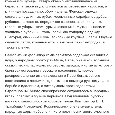
конька или курицы. Утварь обычно изготавливалась из
бересты, а также выдалбливалась из березовых наростов, а
глиняная посуда - способом налепа. Женская одежда
состояла из длинных рубах, косоклинных сарафанов-дубас,
рубашек на кокетке, передников-запонов, верхних гуням;
головные уборы - шамшуры и кокошники. Мужчины носили
холщовые рубахи и штаны, верхнюю холщовую одежду
(шабуры), овчинные шубы, войлочные круглые шляпы. Обувью
служили лапти, кожаные коты и высокие бахилы-бродни, а
также валенки.
Самобытный фольклор коми-пермяков содержал сказания о
чуди, о народных богатырях Мизе, Пере, о камской вольнице,
сказки, песни, частушки, поговорки, загадки, многие из которых
были заимствованы у русского населения. Широкое
распространение имели сказания о Пере-богатыре, его
состязаниях с лешим и водяным, его помощи русскому царю в
борьбе с идолищем, о хитроумном противодействии
Строгановым. Много своеобразного сохранялось в народных
играх, плясках и музыке пермяков. Под влиянием русских
возникло многоголосное хоровое пение. Композитор В. Н.
Трамбицкий отмечал: "Коми-пермяки очень музыкальны,
народные хоры любовно и чисто поют песни многоголосного