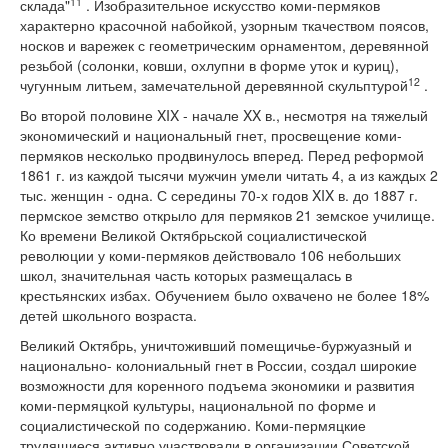
11
склада"
. Изобразительное искусство коми-пермяков
характерно красочной набойкой, узорным ткачеством поясов,
носков и варежек с геометрическим орнаментом, деревянной
резьбой (солонки, ковши, охлупни в форме уток и куриц),
12
чугунным литьем, замечательной деревянной скульптурой
.
Во второй половине XIX - начале XX в., несмотря на тяжелый
экономический и национальный гнет, просвещение коми-
пермяков несколько продвинулось вперед. Перед реформой
1861 г. из каждой тысячи мужчин умели читать 4, а из каждых 2
тыс. женщин - одна. С середины 70-х годов XIX в. до 1887 г.
пермское земство открыло для пермяков 21 земское училище.
Ко времени Великой Октябрьской социалистической
революции у коми-пермяков действовало 106 небольших
школ, значительная часть которых размещалась в
крестьянских избах. Обучением было охвачено не более 18%
детей школьного возраста.
Великий Октябрь, уничтоживший помещичье-буржуазный и
национально- колониальный гнет в России, создал широкие
возможности для коренного подъема экономики и развития
коми-пермяцкой культуры, национальной по форме и
социалистической по содержанию. Коми-пермяцкие
трудящиеся активно участвовали в организации Советской