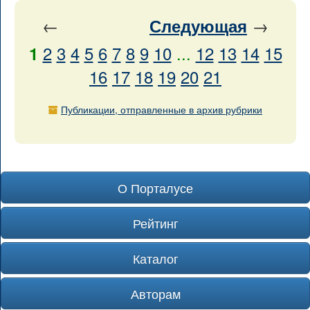
←
→
Следующая
2
3
4
5
6
7
8
9
10
...
12
13
14
15
1
16
17
18
19
20
21
Публикации, отправленные в архив рубрики
О Порталусе
Рейтинг
Каталог
Авторам