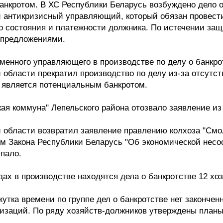
анкротом. В ХС Республики Беларусь возбуждено дело 
й антикризисный управляющий, который обязан провест
о состояния и платежности должника. По истечении защ
 предложениями.
менного управляющего в производстве по делу о банкро
области прекратил производство по делу из-за отсутс
е является потенциальным банкротом.
ая коммуна" Лепельского района отозвало заявление из
области возвратил заявление правлению колхоза "Смол
м Закона Республики Беларусь "Об экономической несос
пало.
ах в производстве находятся дела о банкротстве 12 хозя
жутка времени по группе дел о банкротстве нет законче
изаций. По ряду хозяйств-должников утверждены планы