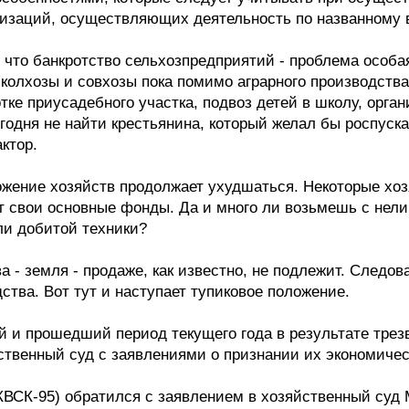
низаций, осуществляющих деятельность по названному
, что банкротство сельхозпредприятий - проблема особа
то колхозы и совхозы пока помимо аграрного производст
ке приусадебного участка, подвоз детей в школу, органи
егодня не найти крестьянина, который желал бы роспуск
ктор.
ение хозяйств продолжает ухудшаться. Некоторые хозя
 свои основные фонды. Да и много ли возьмешь с нели
и добитой техники?
а - земля - продаже, как известно, не подлежит. Следов
ства. Вот тут и наступает тупиковое положение.
й и прошедший период текущего года в результате трезв
ственный суд с заявлениями о признании их экономичес
КВСК-95) обратился с заявлением в хозяйственный суд 