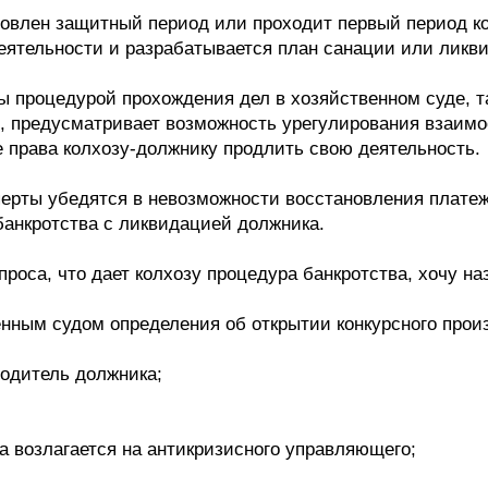
овлен защитный период или проходит первый период ко
еятельности и разрабатывается план санации или ликв
 процедурой прохождения дел в хозяйственном суде, та
го, предусматривает возможность урегулирования взаим
 права колхозу-должнику продлить свою деятельность.
ксперты убедятся в невозможности восстановления плат
анкротства с ликвидацией должника.
роса, что дает колхозу процедура банкротства, хочу на
нным судом определения об открытии конкурсного прои
водитель должника;
 возлагается на антикризисного управляющего;