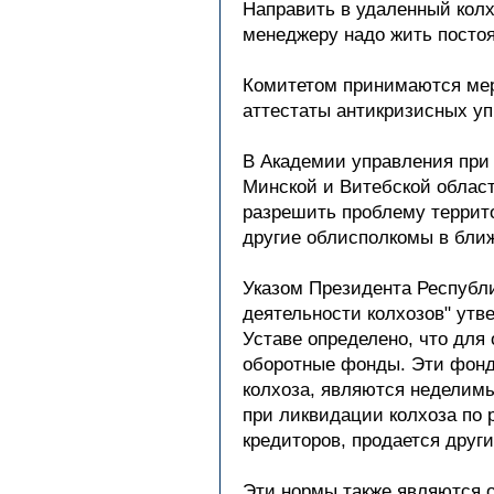
Направить в удаленный колх
менеджеру надо жить постоя
Комитетом принимаются мер
аттестаты антикризисных у
В Академии управления при
Минской и Витебской облас
разрешить проблему террито
другие облисполкомы в бли
Указом Президента Республи
деятельности колхозов" утв
Уставе определено, что для
оборотные фонды. Эти фонды
колхоза, являются неделимы
при ликвидации колхоза по
кредиторов, продается друг
Эти нормы также являются о