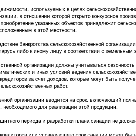
едвижимости, используемых в целях сельскохозяйствен
изации, в отношении которой открыто конкурсное произ
 приобретение указанных объектов принадлежит сельск
сположенным в этой местности.
едствие банкротства сельскохозяйственной организации
ларусь либо к иному лицу в соответствии с земельным 
йственной организации должны учитываться сезонность 
иматических и иных условий ведения сельскохозяйствен
кредиторов за счет доходов, которые могут быть получ
ельскохозяйственных работ.
енной организации вводится на срок, включающий полн
, необходимого для реализации этой продукции.
ащитного периода и разработки плана санации не должен
 кредиторов или управляющего срок санации может быт