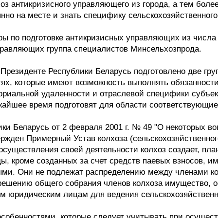
оз антикризисного управляющего из города, а тем более
нно на месте и знать специфику сельскохозяйственного
ы по подготовке антикризисных управляющих из числа 
правляющих группа специалистов Минсельхозпрода.
 Президенте Республики Беларусь подготовлено две гр
тях, которые имеют возможность выполнять обязанност
риальной удаленности и отраслевой специфики субъект
жайшее время подготовят для области соответствующие
ки Беларусь от 2 февраля 2001 г. № 49 "О некоторых в
ержден Примерный Устав колхоза (сельскохозяйственног
 осуществления своей деятельности колхоз создает, пла
, кроме созданных за счет средств паевых взносов, и
ми. Они не подлежат распределению между членами кол
 решению общего собрания членов колхоза имущество, 
им юридическим лицам для ведения сельскохозяйственн
собенностями, которые следует учитывать при осущест