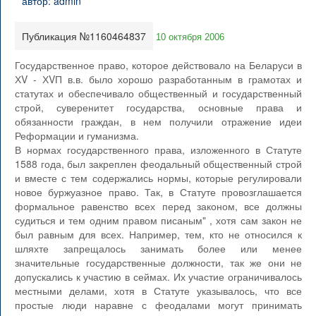
Публикация №1160464837
10 октября 2006
Государственное право, которое действовало на Беларуси в
ХV - ХVП в.в. было хорошо разработанным в грамотах и
статутах и обеспечивало общественный и государственный
строй, суверенитет государства, основные права и
обязанности граждан, в нем получили отражение идеи
Реформации и гуманизма.
В нормах государственного права, изложенного в Статуте
1588 года, был закреплен феодальный общественный строй
и вместе с тем содержались нормы, которые регулировали
новое буржуазное право. Так, в Статуте провозглашается
формальное равенство всех перед законом, все должны
судиться и тем одним правом писаным" , хотя сам закон не
был равным для всех. Например, тем, кто не относился к
шляхте запрещалось занимать более или менее
значительные государственные должности, так же они не
допускались к участию в сеймах. Их участие ограничивалось
местными делами, хотя в Статуте указывалось, что все
простые люди наравне с феодалами могут принимать