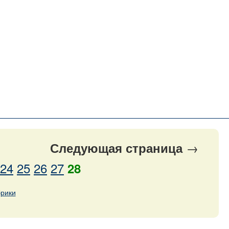
→
Следующая
страница
24
25
26
27
28
брики