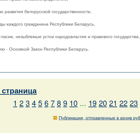
ю развития белорусской государственности,
оды каждого гражданина Республики Беларусь,
гласие, незыблемые устои народовластия и правового государства,
ю - Основной Закон Республики Беларусь.
страница
1
2
3
4
5
6
7
8
9
10
...
19
20
21
22
23
Публикации, отправленные в архив ру