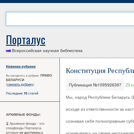
Порталус
Всероссийская научная библиотека
Новинки рубрики
Конституция Республ
ПРАВО
Вы находитесь в рубрике:
БЕЛАРУСИ
(
сменить рубрику
)
Публикация №1095926397
23 с
Последние
статей
10
Мы, народ Республики Беларусь (
исходя из ответственности за на
АРХИВНЫЕ ФОНДЫ:
сознавая себя полноправным суб
Архивные фонды - это
спецфонды Порталуса,
которые
в
основываясь на своем неотъемле
не доступны