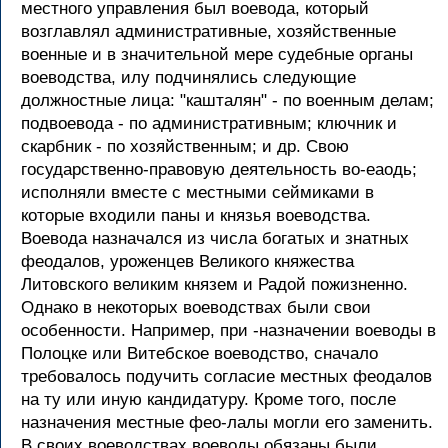
местного управления был воевода, который
возглавлял административные, хозяйственные
военные и в значительной мере судебные органы
воеводства, илу подчинялись следующие
должностные лица: "кашталян" - по военным делам;
подвоевода - по административным; ключник и
скарбник - по хозяйственным; и др. Свою
государственно-правовую деятельность во-еаодь;
исполняли вместе с местными сеймиками в
которые входили паны и князья воеводства.
Воевода назначался из числа богатых и знатных
феодалов, уроженцев Великого княжества
Литовского великим князем и Радой пожизненно.
Однако в некоторых воеводствах были свои
особенности. Например, при -назначении воеводы в
Полоцке или Витебское воеводство, сначало
требовалось подучить согласие местных феодалов
на ту или иную кандидатуру. Кроме того, после
назначения местные фео-лалы могли его заменить.
В своих воеводствах воеводы обязаны были