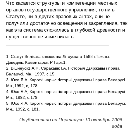
Что касается структуры и компетенции местных
органов госу-дарственного управления, то ни в
Статуте, ни в других правовых ai тах, они не
получили достаточно освещения и закрепления, так
как эта система сложилась в глубокой древности и
существенно не изме нилась.
_______________________________________
1. Статут Вялiкага княжества Лiтоускага 1588 г.Тэксты.
Даведнiк. Каментарыi. Р I арт.1.
2. Вiшнеуск1 А.Ф. Саракавiк I.А. Гiсторыя дзяржавы i права
Белаpyci. Мн., 1997, с.15.
3. Юхо Я.А. Кароткi нарыс гiсторыi дзяржавы i права Беларусi.
Мн.,1992, с, 178.
4. Юхо Я.А, Кароткi нарыс гiсторыi дзяржавы i права Беларусi.
Мн., 1992, с.179.
5. Юхо Я.А. Кароткi нарыс гiсторыi дзяржавы i права Беларусi.
Мн., 1992, с. 181.
Опубликовано на Порталусе 10 октября 2006
года