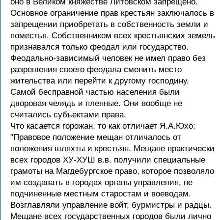
оно в Великом княжестве Литовском запрещено.
Основное ограничение прав крестьян заключалось в
запрещении приобретать в собственность земли и
поместья. Собственником всех крестьянских земель
признавался только феодал или государство.
Феодально-зависимый человек не имел право без
разрешения своего феодала сменить место
жительства или перейти к другому rocподину.
Самой бесправной частью населения были
дворовая челядь и пленные. Они вообще не
считались субъектами права.
Что касается горожан, то как отличает Я.А.Юхо:
"Правовое положение мещан отличалось от
положения шляхты и крестьян. Мещане практически
всех городов ХУ-ХУШ в.в. получили специальные
грамоты на Магдебургское право, которое позволяло
им создавать в городах органы управления, не
подчиненные местным старостам и воеводам.
Возглавляли управление войт, бурмистры и радцы.
Мещане всех государственных городов были лично