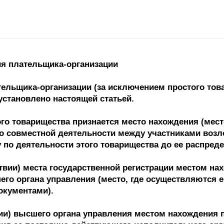
ия плательщика-организации
ельщика-организации (за исключением простого това
 установлено настоящей статьей.
о товарищества признается место нахождения (место 
 о совместной деятельности между участниками возл
 по деятельности этого товарищества до ее распред
ствии) места государственной регистрации местом н
го органа управления (место, где осуществляются е
кументами).
ии) высшего органа управления местом нахождения п