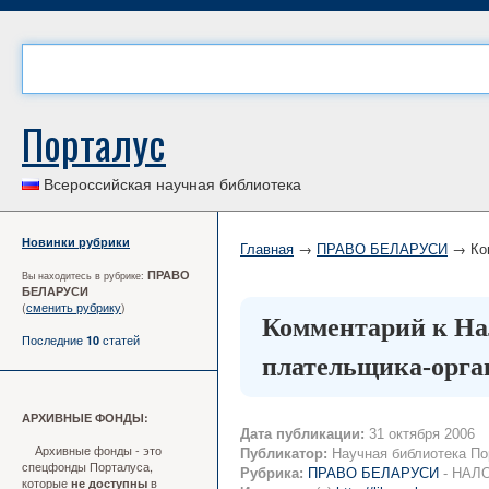
Порталус
Всероссийская научная библиотека
Новинки рубрики
Главная
→
ПРАВО БЕЛАРУСИ
→ Ком
ПРАВО
Вы находитесь в рубрике:
БЕЛАРУСИ
(
сменить рубрику
)
Комментарий к Нал
Последние
статей
10
плательщика-орга
АРХИВНЫЕ ФОНДЫ:
Дата публикации:
31 октября 2006
Архивные фонды - это
Публикатор:
Научная библиотека По
спецфонды Порталуса,
Рубрика:
ПРАВО БЕЛАРУСИ
- НАЛ
которые
в
не доступны