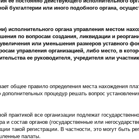
я ее постоянно действующего исполнительного орга
ной бухгалтерии или иного подобного органа, осущ
вии) исполнительного органа управления местом нах
шения по вопросам создания, ликвидации и реоргани
, увеличения или уменьшения размеров уставного фо
осам управления организацией, либо место, в кото
ительства ее руководителя, учредителя или участник
ивает общее правило определения места нахождения пла
бо дополнительных процедур решать вопрос установлен
ой практикой все организации подлежат государственно
ра и состав органов (государственные или негосударств
ции такой регистрации. В частности, это могут быть р
шленные палаты.