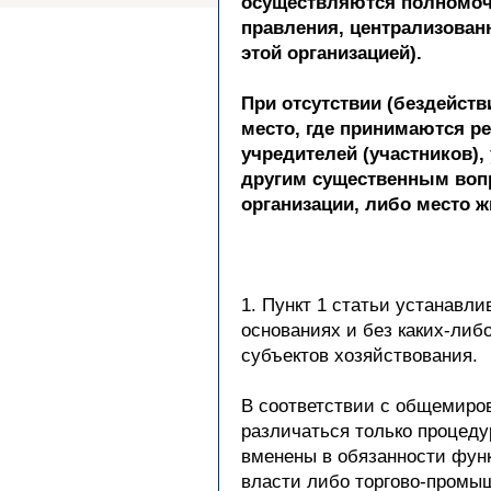
осуществляются полномочи
правления, централизован
этой организацией).
При отсутствии (бездейст
место, где принимаются ре
учредителей (участников)
другим существенным вопр
организации, либо место ж
1. Пункт 1 статьи устанавл
основаниях и без каких-ли
субъектов хозяйствования.
В соответствии с общемиров
различаться только процеду
вменены в обязанности функ
власти либо торгово-промы