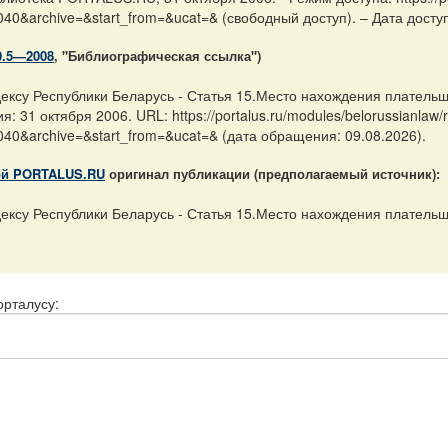
040&archive=&start_from=&ucat=& (свободный доступ). – Дата доступ
0.5—2008
, "Библиографическая ссылка")
ексу Республики Беларусь - Статья 15.Место нахождения плательщ
 31 октября 2006. URL: https://portalus.ru/modules/belorussianlaw
040&archive=&start_from=&ucat=& (дата обращения: 09.08.2026).
ой PORTALUS.RU
оригинал публикации (предполагаемый источник):
ксу Республики Беларусь - Статья 15.Место нахождения плательщика-
орталусу: