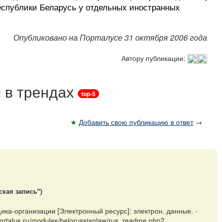
еспублики Беларусь у отдельных иностранных
Опубликовано на Порталусе 31 октября 2006 года
Автору публикации:
 в трендах
top-5
★
Добавить свою публикацию в ответ
→
ская запись")
ка-организации [Электронный ресурс]: электрон. данные. -
rtalus.ru/modules/belorussianlaw/rus_readme.php?