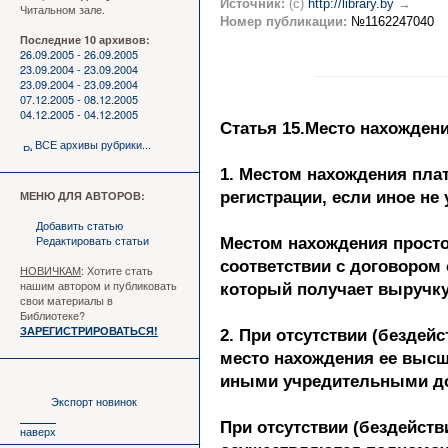
Источник:
(c)
http://library.by
→
Читальном зале.
Номер публикации:
№1162247040
Последние 10 архивов:
26.09.2005 - 26.09.2005
23.09.2004 - 23.09.2004
23.09.2004 - 23.09.2004
07.12.2005 - 08.12.2005
04.12.2005 - 04.12.2005
Статья 15.Место нахожден
ВСЕ архивы рубрики...
1. Местом нахождения плат
МЕНЮ ДЛЯ АВТОРОВ:
регистрации, если иное не
Добавить статью
Редактировать статьи
Местом нахождения простог
соответствии с договором
НОВИЧКАМ
: Хотите стать
нашим автором и публиковать
который получает выручку
свои материалы в
Библиотеке?
ЗАРЕГИСТРИРОВАТЬСЯ!
2. При отсутствии (бездей
место нахождения ее высше
иными учредительными до
Экспорт новинок
При отсутствии (бездейств
наверх