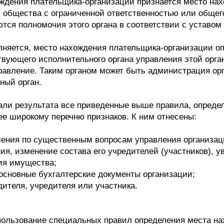
ждения плательщика-организации признается место нах
 общества с ограниченной ответственностью или общего
ются полномочия этого органа в соответствии с устав
лняется, место нахождения плательщика-организации о
вующего исполнительного органа управления этой орга
авление. Таким органом может быть администрация орг
ный орган.
 дали результата все приведенные выше правила, опред
ее широкому перечню признаков. К ним отнесены:
ения по существенным вопросам управления организаци
ния, изменение состава его учредителей (участников),
ия имущества;
 основные бухгалтерские документы организации;
дителя, учредителя или участника.
спользование специальных правил определения места н