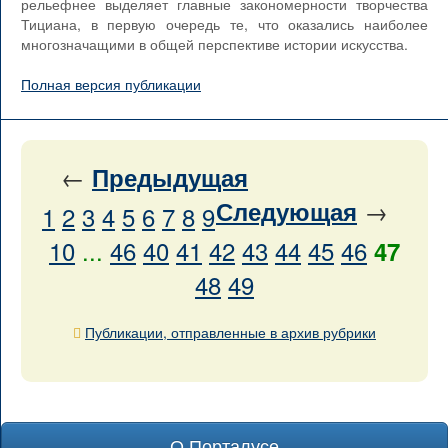
рельефнее выделяет главные закономерности творчества
Тициана, в первую очередь те, что оказались наиболее
многозначащими в общей перспективе истории искусства.
Полная версия публикации
←
Предыдущая
→
Следующая
1
2
3
4
5
6
7
8
9
10
...
46
40
41
42
43
44
45
46
47
48
49
Публикации, отправленные в архив рубрики
О Порталусе