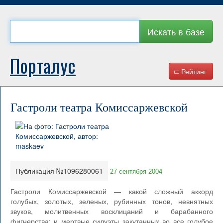
Искать в базе
Порталус
Рейтинг
Гастроли театра Комиссаржевской
Публикация №1096280061
27 сентября 2004
Гастроли Комиссаржевской — какой сложный аккорд
голубых, золотых, зеленых, рубинных тонов, невнятных
звуков, молитвенных восклицаний и барабанного
фигнерства: и мертвые силуэты закутанных во все голубое