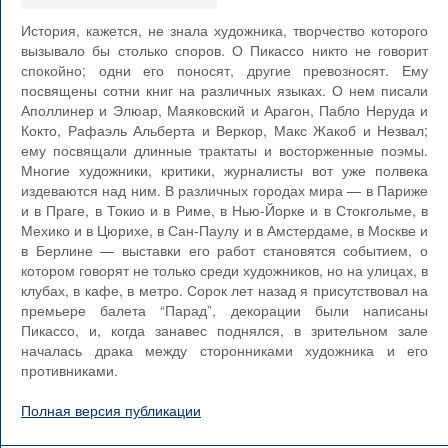
История, кажется, не знала художника, творчество которого
вызывало бы столько споров. О Пикассо никто не говорит
спокойно; одни его поносят, другие превозносят. Ему
посвящены сотни книг на различных языках. О нем писали
Аполлинер и Элюар, Маяковский и Арагон, Пабло Неруда и
Кокто, Рафаэль Альберта и Веркор, Макс Жакоб и Незвал;
ему посвящали длинные трактаты и восторженные поэмы.
Многие художники, критики, журналисты вот уже полвека
издеваются над ним. В различных городах мира — в Париже
и в Праге, в Токио и в Риме, в Нью-Йорке и в Стокгольме, в
Мехико и в Цюрихе, в Сан-Паулу и в Амстердаме, в Москве и
в Берлине — выставки его работ становятся событием, о
котором говорят не только среди художников, но на улицах, в
клубах, в кафе, в метро. Сорок лет назад я присутствовал на
премьере балета “Парад”, декорации были написаны
Пикассо, и, когда занавес поднялся, в зрительном зале
началась драка между сторонниками художника и его
противниками.
Полная версия публикации