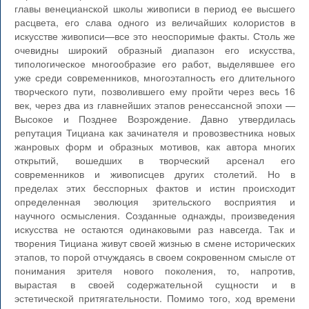
главы венецианской школы живописи в период ее высшего
расцвета, его слава одного из величайших колористов в
искусстве живописи—все это неоспоримые факты. Столь же
очевидны широкий образный диапазон его искусства,
типологическое многообразие его работ, выделявшее его
уже среди современников, многоэтапность его длительного
творческого пути, позволившего ему пройти через весь 16
век, через два из главнейших этапов ренессансной эпохи —
Высокое и Позднее Возрождение. Давно утвердилась
репутация Тициана как зачинателя и провозвестника новых
жанровых форм и образных мотивов, как автора многих
открытий, вошедших в творческий арсенал его
современников и живописцев других столетий. Но в
пределах этих бесспорных фактов и истин происходит
определенная эволюция зрительского восприятия и
научного осмысления. Созданные однажды, произведения
искусства не остаются одинаковыми раз навсегда. Так и
творения Тициана живут своей жизнью в смене исторических
этапов, то порой отчуждаясь в своем сокровенном смысле от
понимания зрителя нового поколения, то, напротив,
вырастая в своей содержательной сущности и в
эстетической притягательности. Помимо того, ход времени