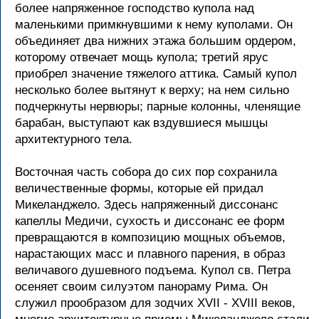
более напряженное господство купола над
маленькими примкнувшими к нему куполами. Он
объединяет два нижних этажа большим ордером,
которому отвечает мощь купола; третий ярус
приобрел значение тяжелого аттика. Самый купол
несколько более вытянут к верху; на нем сильно
подчеркнуты нервюры; парные колонны, членящие
барабан, выступают как вздувшиеся мышцы
архитектурного тела.
Восточная часть собора до сих пор сохранила
величественные формы, которые ей придал
Микеланджело. Здесь напряженный диссонанс
капеллы Медичи, сухость и диссонанс ее форм
превращаются в композицию мощных объемов,
нарастающих масс и плавного парения, в образ
величавого душевного подъема. Купол св. Петра
осеняет своим силуэтом панораму Рима. Он
служил прообразом для зодчих XVII - XVIII веков,