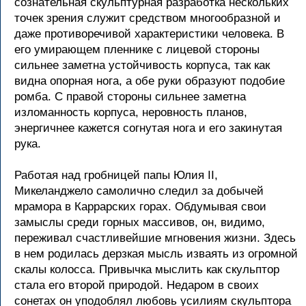
сознательная скульптурная разработка нескольких
точек зрения служит средством многообразной и
даже противоречивой характеристики человека. В
его умирающем пленнике с лицевой стороны
сильнее заметна устойчивость корпуса, так как
видна опорная нога, а обе руки образуют подобие
ромба. С правой стороны сильнее заметна
изломанность корпуса, неровность планов,
энергичнее кажется согнутая нога и его закинутая
рука.
Работая над гробницей папы Юлия II,
Микеланджело самолично следил за добычей
мрамора в Каррарских горах. Обдумывая свои
замыслы среди горных массивов, он, видимо,
переживал счастливейшие мгновения жизни. Здесь
в нем родилась дерзкая мысль изваять из огромной
скалы колосса. Привычка мыслить как скульптор
стала его второй природой. Недаром в своих
сонетах он уподоблял любовь усилиям скульптора