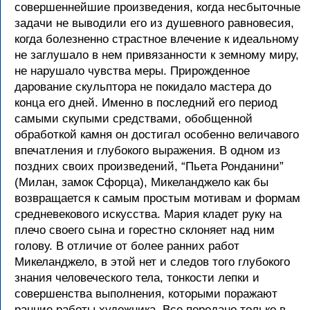
совершеннейшие произведения, когда несбыточные
задачи не выводили его из душевного равновесия,
когда болезненно страстное влечение к идеальному
не заглушало в нем привязанности к земному миру,
не нарушало чувства меры. Прирожденное
дарование скульптора не покидало мастера до
конца его дней. Именно в последний его период
самыми скупыми средствами, обобщенной
обработкой камня он достигал особенно величавого
впечатления и глубокого выражения. В одном из
поздних своих произведений, “Пьета Ронданини”
(Милан, замок Сфорца), Микеланджело как бы
возвращается к самым простым мотивам и формам
средневекового искусства. Мария кладет руку на
плечо своего сына и горестно склоняет над ним
голову. В отличие от более ранних работ
Микеланджело, в этой нет и следов того глубокого
знания человеческого тела, тонкости лепки и
совершенства выполнения, которыми поражают
ранние работы художника. Все передано только в