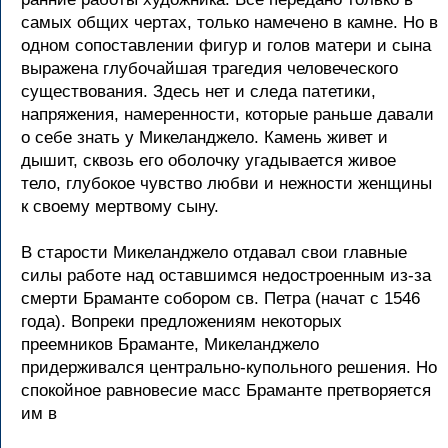
самых общих чертах, только намечено в камне. Но в
одном сопоставлении фигур и голов матери и сына
выражена глубочайшая трагедия человеческого
существования. Здесь нет и следа патетики,
напряжения, намеренности, которые раньше давали
о себе знать у Микеланджело. Камень живет и
дышит, сквозь его оболочку угадывается живое
тело, глубокое чувство любви и нежности женщины
к своему мертвому сыну.
В старости Микеланджело отдавал свои главные
силы работе над оставшимся недостроенным из-за
смерти Браманте собором св. Петра (начат с 1546
года). Вопреки предложениям некоторых
преемников Браманте, Микеланджело
придерживался центрально-купольного решения. Но
спокойное равновесие масс Браманте претворяется
им в