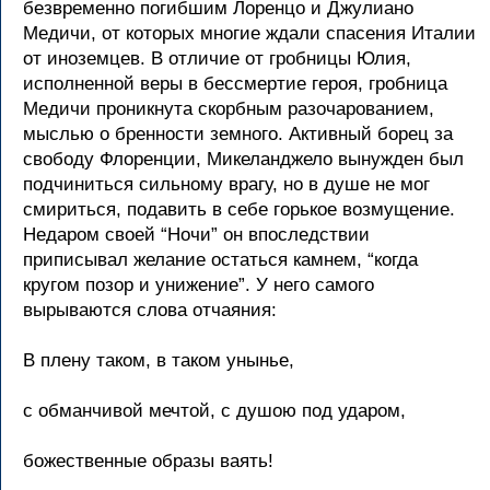
безвременно погибшим Лоренцо и Джулиано
Медичи, от которых многие ждали спасения Италии
от иноземцев. В отличие от гробницы Юлия,
исполненной веры в бессмертие героя, гробница
Медичи проникнута скорбным разочарованием,
мыслью о бренности земного. Активный борец за
свободу Флоренции, Микеланджело вынужден был
подчиниться сильному врагу, но в душе не мог
смириться, подавить в себе горькое возмущение.
Недаром своей “Ночи” он впоследствии
приписывал желание остаться камнем, “когда
кругом позор и унижение”. У него самого
вырываются слова отчаяния:
В плену таком, в таком унынье,
с обманчивой мечтой, с душою под ударом,
божественные образы ваять!