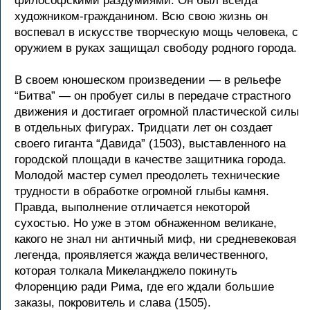
философскими раздумиями. Он был всегда
художником-гражданином. Всю свою жизнь он
воспевал в искусстве творческую мощь человека, с
оружием в руках защищал свободу родного города.
В своем юношеском произведении — в рельефе
“Битва” — он пробует силы в передаче страстного
движения и достигает огромной пластической силы
в отдельных фигурах. Тридцати лет он создает
своего гиганта “Давида” (1503), выставленного на
городской площади в качестве защитника города.
Молодой мастер сумел преодолеть технические
трудности в обработке огромной глыбы камня.
Правда, выполнение отличается некоторой
сухостью. Но уже в этом обнаженном великане,
какого не знал ни античный миф, ни средневековая
легенда, проявляется жажда величественного,
которая толкала Микеланджело покинуть
Флоренцию ради Рима, где его ждали большие
заказы, покровитель и слава (1505).