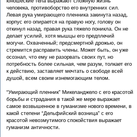
юношеские тела выражают сложную жизнь
человека, противоборство его внутренних сил.
Левая рука умирающего пленника закинута назад,
корпус его опирается на правую ногу, голову он
откинул назад, правая рука тяжело поникла. Он не
делает усилий, хотя мышцы его предплечий
могучи. Охваченный; предсмертной дрожью, он
стремится расправить члены. Может быть, он уже
осознал, что ему не разорвать своих пут, но
потребность более сильная, чем разум, толкает его
к действию, заставляет мечтать о свободе всей
душой, всем своим изнемогающим телом.
“Умирающий пленник” Микеланджело с его красотой
борьбы и страдания в такой же мере выражает
самое возвышенное в гуманизме нового времени, в
какой степени “Дельфийский возница” с его
красотой невозмутимого спокойствия выражает
гуманизм античности.