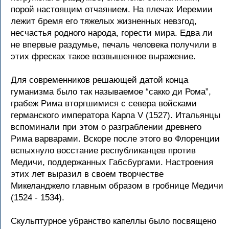
порой настоящим отчаянием. На плечах Иеремии
лежит бремя его тяжелых жизненных невзгод,
несчастья родного народа, горести мира. Едва ли
не впервые раздумье, печаль человека получили в
этих фресках такое возвышенное выражение.
Для современников решающей датой конца
гуманизма было так называемое “сакко ди Рома”,
грабеж Рима вторгшимися с севера войсками
германского императора Карла V (1527). Итальянцы
вспоминали при этом о разграблении древнего
Рима варварами. Вскоре после этого во Флоренции
вспыхнуло восстание республиканцев против
Медичи, поддержанных Габсбургами. Настроения
этих лет выразил в своем творчестве
Микеланджело главным образом в гробнице Медичи
(1524 - 1534).
Скульптурное убранство капеллы было посвящено