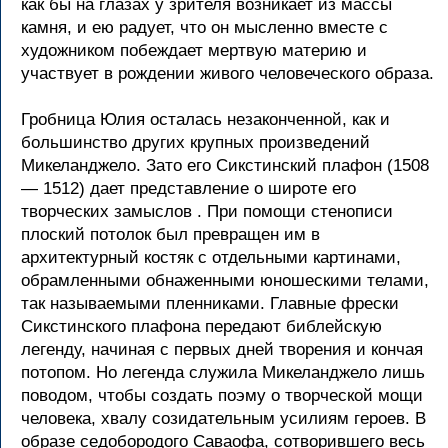
как бы на глазах у зрителя возникает из массы
камня, и ею радует, что он мысленно вместе с
художником побеждает мертвую материю и
участвует в рождении живого человеческого образа.
Гробница Юлия осталась незаконченной, как и
большинство других крупных произведений
Микеланджело. Зато его Сикстинский плафон (1508
— 1512) дает представление о широте его
творческих замыслов . При помощи стенописи
плоский потолок был превращен им в
архитектурный костяк с отдельными картинами,
обрамленными обнаженными юношескими телами,
так называемыми пленниками. Главные фрески
Сикстинского плафона передают библейскую
легенду, начиная с первых дней творения и кончая
потопом. Но легенда служила Микеланджело лишь
поводом, чтобы создать поэму о творческой мощи
человека, хвалу созидательным усилиям героев. В
образе седобородого Саваофа, сотворившего весь