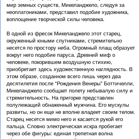
мир земных существ, Микеланджело, следуя за
неоплатониками, представил подобие художника,
воплощение творческой силы человека.
В одной из фресок Микеланджело этот старец,
окруженный юными спутниками, стремительно
несется по простору неба. Огромный плащ образует
вокруг него подобие паруса. Древний миф о
человеке, покорившем воздушную стихию,
приобретает здесь художественную наглядность. В
этом образе, созданном всего лишь через два
десятилетия после “Рождения Венеры” Боттичелли,
Микеланджело сообщает полету небывалую силу и
стремительность. На пригорке представлен
полулежащий обнаженный мужчина. Его мускулы
развиты, но он еще не вполне владеет своим телом.
Старец несется мимо него и касается рукой его
пальца. Словно электрическая искра пробегает
через обе фигуры: единая трепетная волна