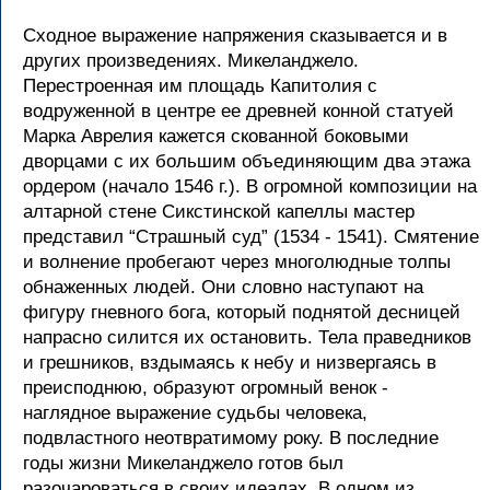
Сходное выражение напряжения сказывается и в
других произведениях. Микеланджело.
Перестроенная им площадь Капитолия с
водруженной в центре ее древней конной статуей
Марка Аврелия кажется скованной боковыми
дворцами с их большим объединяющим два этажа
ордером (начало 1546 г.). В огромной композиции на
алтарной стене Сикстинской капеллы мастер
представил “Страшный суд” (1534 - 1541). Смятение
и волнение пробегают через многолюдные толпы
обнаженных людей. Они словно наступают на
фигуру гневного бога, который поднятой десницей
напрасно силится их остановить. Тела праведников
и грешников, вздымаясь к небу и низвергаясь в
преисподнюю, образуют огромный венок -
наглядное выражение судьбы человека,
подвластного неотвратимому року. В последние
годы жизни Микеланджело готов был
разочароваться в своих идеалах. В одном из