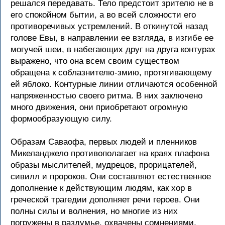
решался передавать. Тело предстоит зрителю не в
его спокойном бытии, а во всей сложности его
противоречивых устремлений. В откинутой назад
голове Евы, в направлении ее взгляда, в изгибе ее
могучей шеи, в набегающих друг на друга контурах
выражено, что она всем своим существом
обращена к соблазнителю-змию, протягивающему
ей яблоко. Контурные линии отличаются особенной
напряженностью своего ритма. В них заключено
много движения, они приобретают огромную
формообразующую силу.
Образам Саваофа, первых людей и пленников
Микеланджело противополагает на краях плафона
образы мыслителей, мудрецов, прорицателей,
сивилл и пророков. Они составляют естественное
дополнение к действующим людям, как хор в
греческой трагедии дополняет речи героев. Они
полны силы и волнения, но многие из них
погружены в раздумье, охвачены сомнениями,