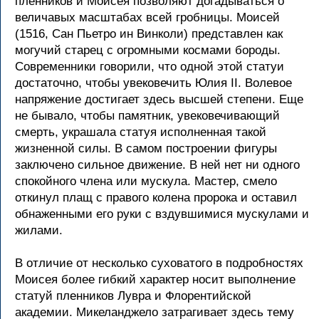
пленников и Моисея позволяют догадываться о
величавых масштабах всей гробницы. Моисей
(1516, Сан Пьетро ин Винколи) представлен как
могучий старец с огромными космами бороды.
Современники говорили, что одной этой статуи
достаточно, чтобы увековечить Юлия II. Волевое
напряжение достигает здесь высшей степени. Еще
не бывало, чтобы памятник, увековечивающий
смерть, украшала статуя исполненная такой
жизненной силы. В самом построении фигуры
заключено сильное движение. В ней нет ни одного
спокойного члена или мускула. Мастер, смело
откинул плащ с правого колена пророка и оставил
обнаженными его руки с вздувшимися мускулами и
жилами.
В отличие от несколько суховатого в подробностях
Моисея более гибкий характер носит выполнение
статуй пленников Лувра и Флорентийской
академии. Микеланджело затрагивает здесь тему