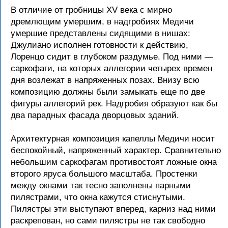
В отличие от гробницы XV века с мирно
дремлющим умершим, в надгробиях Медичи
умершие представлены сидящими в нишах:
Джулиано исполнен готовности к действию,
Лоренцо сидит в глубоком раздумье. Под ними —
саркофаги, на которых аллегории четырех времен
дня возлежат в напряженных позах. Внизу всю
композицию должны были замыкать еще по две
фигуры аллегорий рек. Надгробия образуют как бы
два парадных фасада дворцовых зданий.
Архитектурная композиция капеллы Медичи носит
беспокойный, напряженный характер. Сравнительно
небольшим саркофагам противостоят ложные окна
второго яруса большого масштаба. Простенки
между окнами так тесно заполнены парными
пилястрами, что окна кажутся стиснутыми.
Пилястры эти выступают вперед, карниз над ними
раскрепован, но сами пилястры не так свободно