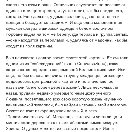
около него козы и овцы. Отшельник спускается по лесенке от
одиноко стоящего креста, и тут же стоит, как бы ожидая его,
кентавр. Еще дальше, у домов селения, двое гонят осла и
женщина беседует со стариком. И еще одна малопонятная
мужская фигура в широкой одежде и белом восточном
тюрбане видна на том же берегу, где терраса и группа святых,
—она находится за перилами и, удаляясь от мадонны, как бы
уходит из поля картины.
Был неизвестен долгое время сюжет этой картины. Ее считали
одним из их “собеседований” (santa Conversazione), какие
встречаются нередко в современной Беллини живописи. Или
еще, не без основания считая группу младенцев, играющих
поддеревом, центральной в картине и по значению, ее
называли “аллегорией дерева жизни”. Лишь несколько лет
назад, трудами недавно умершего немецкого ученого
Людвига, посвятившего всю свою короткую жизнь изучению
венецианской живописи, был найден источник этой аллегории.
Сюжет ее взят из французской поэмы XIV века
“Паломничество души”. Младенцы—это души чистилища, и
мистическое дерево с золотыми яблоками символизирует
Христа. О душах молятся их святые покровители Иов и