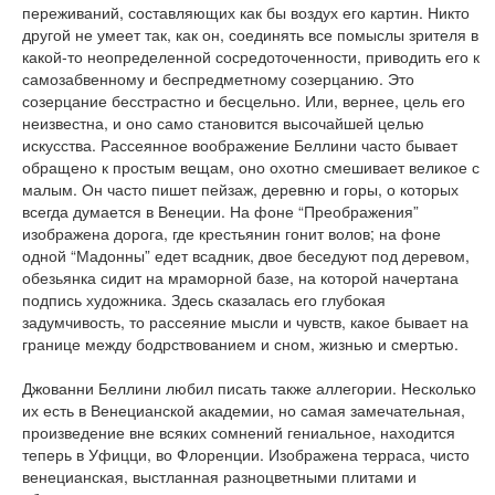
переживаний, составляющих как бы воздух его картин. Никто
другой не умеет так, как он, соединять все помыслы зрителя в
какой-то неопределенной сосредоточенности, приводить его к
самозабвенному и беспредметному созерцанию. Это
созерцание бесстрастно и бесцельно. Или, вернее, цель его
неизвестна, и оно само становится высочайшей целью
искусства. Рассеянное воображение Беллини часто бывает
обращено к простым вещам, оно охотно смешивает великое с
малым. Он часто пишет пейзаж, деревню и горы, о которых
всегда думается в Венеции. На фоне “Преображения”
изображена дорога, где крестьянин гонит волов; на фоне
одной “Мадонны” едет всадник, двое беседуют под деревом,
обезьянка сидит на мраморной базе, на которой начертана
подпись художника. Здесь сказалась его глубокая
задумчивость, то рассеяние мысли и чувств, какое бывает на
границе между бодрствованием и сном, жизнью и смертью.
Джованни Беллини любил писать также аллегории. Несколько
их есть в Венецианской академии, но самая замечательная,
произведение вне всяких сомнений гениальное, находится
теперь в Уфицци, во Флоренции. Изображена терраса, чисто
венецианская, выстланная разноцветными плитами и