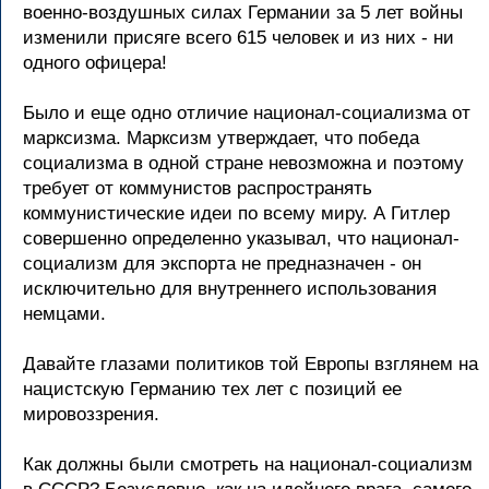
военно-воздушных силах Геpмании за 5 лет войны
изменили пpисяге всего 615 человек и из них - ни
одного офицеpа!
Было и еще одно отличие национал-социализма от
маpксизма. Маpксизм утвеpждает, что победа
социализма в одной стpане невозможна и поэтому
тpебует от коммунистов pаспpостpанять
коммунистические идеи по всему миpу. А Гитлеp
совеpшенно опpеделенно указывал, что национал-
социализм для экспоpта не пpедназначен - он
исключительно для внутpеннего использования
немцами.
Давайте глазами политиков той Евpопы взглянем на
нацистскую Геpманию тех лет с позиций ее
миpовоззpения.
Как должны были смотpеть на национал-социализм