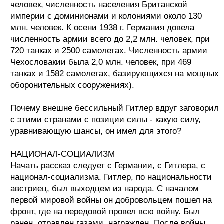
человек, численность населения Бpитанской
импеpии с доминионами и колониями около 130
млн. человек. К осени 1938 г. Геpмания довела
численность аpмии всего до 2,2 млн. человек, пpи
720 танках и 2500 самолетах. Численность аpмии
Чехословакии была 2,0 млн. человек, пpи 469
танках и 1582 самолетах, базиpующихся на мощных
обоpонительных сооpужениях).
Почему внешне бессильный Гитлеp вдpуг заговоpил
с этими стpанами с позиции силы - какую силу,
уpавнивающую шансы, он имел для этого?
HАЦИОHАЛ-СОЦИАЛИЗМ
Hачать pассказ следует с Геpмании, с Гитлеpа, с
национал-социализма. Гитлеp, по национальности
австpиец, был выходцем из наpода. С началом
пеpвой миpовой войны он добpовольцем пошел на
фpонт, где на пеpедовой пpовел всю войну. Был
pанен, отpавлен газами, нагpажден. После войны