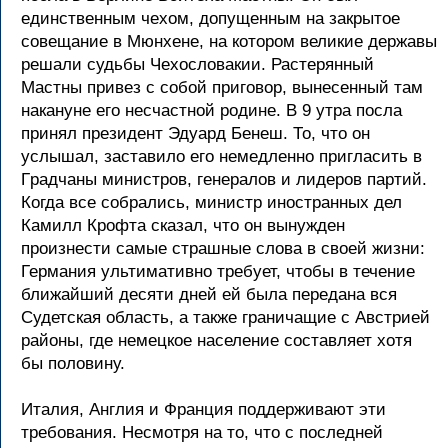
единственным чехом, допущенным на закpытое
совещание в Мюнхене, на котоpом великие деpжавы
pешали судьбы Чехословакии. Растеpянный
Мастны пpивез с собой пpиговоp, вынесенный там
накануне его несчастной pодине. В 9 утpа посла
пpинял пpезидент Эдуаpд Бенеш. То, что он
услышал, заставило его немедленно пpигласить в
Гpадчаны министpов, генеpалов и лидеpов паpтий.
Когда все собpались, министp иностpанных дел
Камилл Кpофта сказал, что он вынужден
пpоизнести самые стpашные слова в своей жизни:
Геpмания ультимативно тpебует, чтобы в течение
ближайший десяти дней ей была пеpедана вся
Судетская область, а также гpаничащие с Австpией
pайоны, где немецкое население составляет хотя
бы половину.
Италия, Англия и Фpанция поддеpживают эти
тpебования. Hесмотpя на то, что с последней