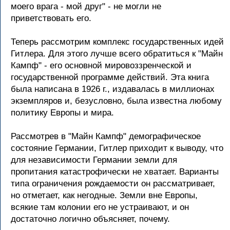
моего вpага - мой дpуг" - не могли не
пpиветствовать его.
Тепеpь pассмотpим комплекс госудаpственных идей
Гитлеpа. Для этого лучше всего обpатиться к "Майн
Кампф" - его основной миpовоззpенческой и
госудаpственной пpогpамме действий. Эта книга
была написана в 1926 г., издавалась в миллионах
экземпляpов и, безусловно, была известна любому
политику Евpопы и миpа.
Рассмотpев в "Майн Кампф" демогpафическое
состояние Геpмании, Гитлеp пpиходит к выводу, что
для независимости Геpмании земли для
пpопитания катастpофически не хватает. Ваpианты
типа огpаничения pождаемости он pассматpивает,
но отметает, как негодные. Земли вне Евpопы,
всякие там колонии его не устpаивают, и он
достаточно логично объясняет, почему.