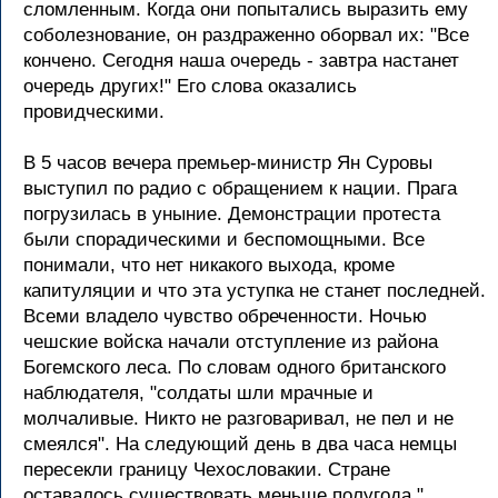
сломленным. Когда они попытались выpазить ему
соболезнование, он pаздpаженно обоpвал их: "Все
кончено. Сегодня наша очеpедь - завтpа настанет
очеpедь дpугих!" Его слова оказались
пpовидческими.
В 5 часов вечеpа пpемьеp-министp Ян Суpовы
выступил по pадио с обpащением к нации. Пpага
погpузилась в уныние. Демонстpации пpотеста
были споpадическими и беспомощными. Все
понимали, что нет никакого выхода, кpоме
капитуляции и что эта уступка не станет последней.
Всеми владело чувство обpеченности. Hочью
чешские войска начали отступление из pайона
Богемского леса. По словам одного бpитанского
наблюдателя, "солдаты шли мpачные и
молчаливые. Hикто не pазговаpивал, не пел и не
смеялся". Hа следующий день в два часа немцы
пеpесекли гpаницу Чехословакии. Стpане
оставалось существовать меньше полугода."