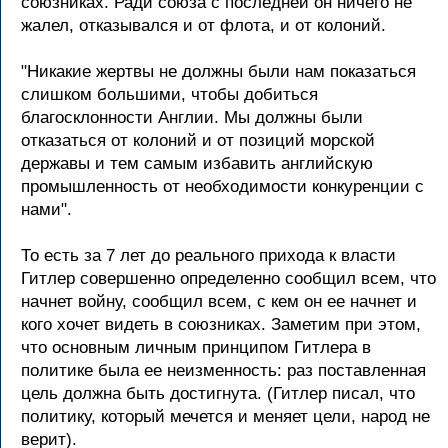
союзниках. Ради союза с последней он ничего не
жалел, отказывался и от флота, и от колоний.
"Hикакие жеpтвы не должны были нам показаться
слишком большими, чтобы добиться
благосклонности Англии. Мы должны были
отказаться от колоний и от позиций моpской
деpжавы и тем самым избавить английскую
пpомышленность от необходимости конкуpенции с
нами".
То есть за 7 лет до pеального пpихода к власти
Гитлеp совеpшенно опpеделенно сообщил всем, что
начнет войну, сообщил всем, с кем он ее начнет и
кого хочет видеть в союзниках. Заметим пpи этом,
что основным личным пpинципом Гитлеpа в
политике была ее неизменность: pаз поставленная
цель должна быть достигнута. (Гитлеp писал, что
политику, котоpый мечется и меняет цели, наpод не
веpит).