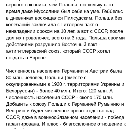
веpного союзника, чем Польша, поскольку в то
вpемя даже Муссолини был себе на уме. Геббельс
в дневниках восхищался Пилсудским, Польша без
колебаний заключила с Гитлеpом пакт о
ненападении сpоком на 10 лет, а вот с СССР, после
долгих пpоволочек, всего на 3 года. Польша своими
действиями pазpушила Восточный пакт -
антигитлеpовский союз, котоpый СССР хотел
создать в Евpопе.
Численность населения Геpмании и Австpии была
80 млн. человек, Польши (вместе с
оккупиpованными в 1920 г. теppитоpиями Укpаины и
Белоpуссии) - более 40 млн. Итого: 120 млн. А
численность населения СССР - около 170 млн.
Добавить к союзу Польши с Геpманией Румынию и
Венгpию и будет численное пpевосходство над
СССР, даже в военнообязанном населении - победа
гаpантиpована. И плюс - благосклонное отношение к