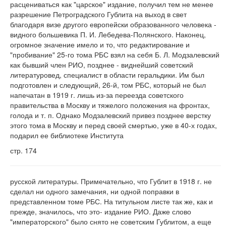
расцениваться как "царское" издание, получил тем не менее
разрешение Петроградского Гублита на выход в свет
благодаря визе другого европейски образованного человека -
видного большевика П. И. Лебедева-Полянского. Наконец,
огромное значение имело и то, что редактирование и
"пробивание" 25-го тома РБС взял на себя Б. Л. Модзалевский
как бывший член РИО, позднее - виднейший советский
литературовед, специалист в области геральдики. Им был
подготовлен и следующий, 26-й, том РБС, который не был
напечатан в 1919 г. лишь из-за переезда советского
правительства в Москву и тяжелого положения на фронтах,
голода и т. п. Однако Модзалевский привез позднее верстку
этого тома в Москву и перед своей смертью, уже в 40-х годах,
подарил ее библиотеке Института
стр. 174
русской литературы. Примечательно, что Гублит в 1918 г. не
сделал ни одного замечания, ни одной поправки в
представленном томе РБС. На титульном листе так же, как и
прежде, значилось, что это- издание РИО. Даже слово
"императорского" было снято не советским Гублитом, а еще