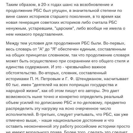
Таким образом, в 20-х годах шанс на возобновление и
продолжение РБС был упущен, в значительной степени по
вине самих историков старшего поколения, в то время как
новая генерация советских историков либо считала РБС
ненужным, устаревшим, "царским", либо вообще не имела о
нем никакого представления.
Между тем условия для продолжения РБС были. Во-первых,
весь словарь от "А" до "Я" обеспечен единым, составленным
на общих принципах словником, так что продолжение словаря
может быть осуществлено при сохранении его общего стиля и
единства содержания. И это - чрезвычайно важное
обстоятельство. Во-вторых, словник, составленный
историками П. Н. Петровым и Г. Ф. Штендманом, насчитывает
60 тыс. имен "деятелей на всех поприщах государства и
народной жизни", как об этом пишут его авторы. Это дает
возможность ныне точно и конкретно определить реальный
объем усилий по дописанию РБС и по-деловому, предметно
распределить эту нагрузку на ясно очерченное число
исполнителей. В-третьих, следует учитывать, что РБС, как уже
отмечено выше, - наше национальное достояние и что
оставить неоконченной эту работу российские историки просто
не имеют морального права. Более того, сделать это следует