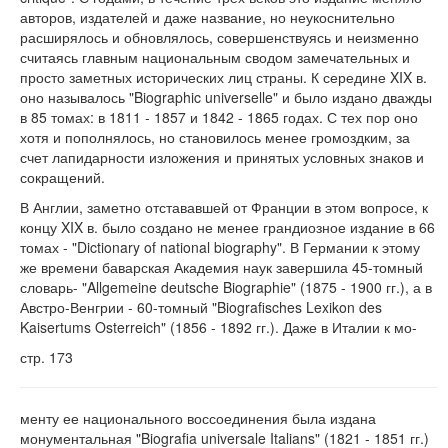
авторов, издателей и даже название, но неукоснительно
расширялось и обновлялось, совершенствуясь и неизменно
считаясь главным национальным сводом замечательных и
просто заметных исторических лиц страны. К середине XIX в.
оно называлось "Biographic universelle" и было издано дважды
в 85 томах: в 1811 - 1857 и 1842 - 1865 годах. С тех пор оно
хотя и пополнялось, но становилось менее громоздким, за
счет лапидарности изложения и принятых условных знаков и
сокращений.
В Англии, заметно отстававшей от Франции в этом вопросе, к
концу XIX в. было создано не менее грандиозное издание в 66
томах - "Dictionary of national biography". В Германии к этому
же времени баварская Академия наук завершила 45-томный
словарь- "Allgemeine deutsche Biographie" (1875 - 1900 гг.), а в
Австро-Венгрии - 60-томный "Biografisches Lexikon des
Kaisertums Osterreich" (1856 - 1892 гг.). Даже в Италии к мо-
стр. 173
менту ее национального воссоединения была издана
монументальная "Biografia universale Italians" (1821 - 1851 гг.)