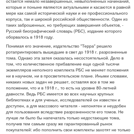
остается немало незавершенных, невыполненных начинаний,
которые и поныне являются актуальными и касаются в равной
мере как самой исторической науки и ее профессионального
корпуса, так и широкой российской общественности. Один из
таких заброшенных, но требующих завершения объектов, -
Русский биографический словарь (РБС), издание которого
оборвалось в 1918 году.
Понимая его значение, издательство "Терра" решило
ротапринтировать вышедшие в свет до 1918 г. разрозненные
тома. Однако эта затея оказалась несостоятельной. Дело в
том, что количественное прибавление еще одной тысячи
экземпляров неполного комплекта РБС не меняет положения
ни в научном, ни в просветительском плане. Иными словами,
никаких новых задач не решает, оставляя все в том же
положении, что и в 1918 г., то есть на уровне 80-летней
давности. Ведь РБС имеется во всех научных крупных
библиотеках и для ученых, исследователей он известен и
доступен, а для массового читателя - непонятен и неудобен
для пользования вследствие разрозненности его томов. Не
лучше ли было бы напечатать только недостающие тома,
получив тем самым сразу же гарантированный рынок
покупателей: ибо пополнить свои комплекты захотят не только