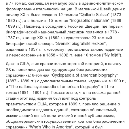
в 77 томах, сыгравшая немалую роль в идейно-политическом
формировании итальянской нации. В маленькой Швейцарии к
началу XX в. была создана 12-томная "Qallerie Suisse" (1873 -
1880 гг.), а в Бельгии- 15-томная "Biographic nationale" (1866 -
1899 гг.). Наконец, в соседней с Россией Швеции, где первый
биографический национальный лексикон появился в 1778 -
1787 гг., к концу XIX в. (1892 г.) существовал 23-томный
биографический словарь "Svenskt biografiskt lexikon",
изданный в 1857 г., к которому прилагались заново изданные
и пересмотренные в 1858 - 1892 гг. еще 10 томов ("Ny foljd"),
Даже в США, с их сравнительно короткой историей, к началу
XX в. появились два конкурирующих биографических
справочника: 6-томная "Cyclopaedia of american biography"
(1887 - 1889 гг.) с дополнительным томом, изданным в 1900 г.,
и "The national cyclopaedia of american biography" в 11-ти
томах (1891 - 1901 гг.). Показательно, что на весьма ранней
стадии этот вид издания был взят под контроль
правительством США, которое в 1899 г. приняло решение о
необходимости издавать единый, ежегодно обновляемый,
исключающий явный политический и иной субъективизм,
общеамериканский государственный краткий биографический
справочник "Who's Who in America", который и был