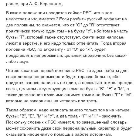
ранее, при А. Ф. Керенском,
В каком положении находится сейчас РБС, что в нем
недостает и что имеется? Если разбить русский алфавит на
две половины, то окажется, что от "О" до "Я" отсутствует
практически только один том - на букву "У", ибо том на часть
буквы "Т", который также отсутствует, фактически написан,
лежит в верстке, и его надо только отпечатать. Тогда вторая
половина РБС, по алфавиту - от "О" до "Я", будет
представлять непрерывный, цельный справочник без каких-
либо лакун.
Что же касается первой половины РБС, то здесь работы для
восполнения непрерывности будет гораздо больше, ибо
придется заново написать не один, а несколько томов: прежде
всего, целиком отсутствующие тома на буквы "В", "Е" и "М", а
также дополнения к уже имеющимся томам на буквы "Г" и "М",
которые не завершены на четверть или треть.
Таким образом, надо написать заново только тома на четыре
буквы: "В", "Е", "М" и "У", а два тома - "Г" и "Н" - закончить.
Поскольку словник к РБС имеется, то завершенный словарь
может сохранить даже свой первоначальный характер и будет
оказывать неоценимую помощь в работе историкам,