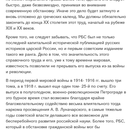
быстро, даже безвозмездно, принимая во внимание
современную обстановку. Иначе это дело будет затянуто и
вновь отложено до греческих календ. Мы должны обязательно
закончить до конца XX столетия этот труд, начатый на рубеже
XIX и XX веков.
Кроме того, не следует забывать, что РБС был не только
последней капитальной исторической публикацией русских
историков царской России, но и первым советским изданием
такого же ранга. Дело в том, что значительность этого
справочного труда и его, уже к тому времени мировая,
известность позволили не прерывать его выпуска из-за войны
и революции.
В период первой мировой войны в 1914- 1916 гг. вышло три
тома, а в 1918 г. вышел еще один том- 25-й по счету. Его
выпуск в полуголодном, военно-революционном Петрограде в
это бурное время стал возможен благодаря крайне
благожелательному содействию весьма влиятельного тогда
наркома просвещения А. В. Луначарского, в самые тяжелые
годы советской власти делавшего все возможное для
бесперебойного развития российской науки. Более того, РБС,
который в обстановке гражданской войны мог бы