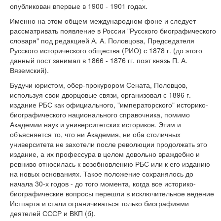
опубликован впервые в 1900 - 1901 годах.
Именно на этом общем международном фоне и следует
рассматривать появление в России "Русского биографического
словаря" под редакцией А. А. Половцова, Председателя
Русского исторического общества (РИО) с 1878 г. (до этого
данный пост занимал в 1866 - 1876 гг. поэт князь П. А.
Вяземский).
Будучи юристом, обер-прокурором Сената, Половцов,
используя свои дворцовые связи, организовал с 1896 г.
издание РБС как официального, "императорского" историко-
биографического национального справочника, помимо
Академии наук и университетских историков. Этим и
объясняется то, что ни Академия, ни оба столичных
университета не захотели после революции продолжать это
издание, а их профессура в целом довольно враждебно и
ревниво относилась к возобновлению РБС или к его изданию
на новых основаниях. Такое положение сохранялось до
начала 30-х годов - до того момента, когда все историко-
биографические вопросы перешли в исключительное ведение
Истпарта и стали ограничиваться только биографиями
деятелей СССР и ВКП (б).