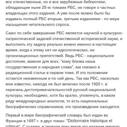
все отечественные, но и все зарубежные библиотеки,
обладающие ныне 25-ю томами РБС, не говоря о частных
владельцах этого издания. А уже после можно было бы
издавать полный РБС вторым, третьим изданиями - по мере
насыщения читательского спроса.
Само по себе завершение РБС является научной и культурно-
патриотической задачей отечественной исторической науки, и
выполнить эту задачу реально можно именно в настоящее
время, когда к этому нет ни идеологических, ни
организационных препятствий. Ведь РБС - национальное
достояние, важное для всех, "кому близка наша
государственная и народная слава", как сказано в
редакционной статье в первом томе. И это положение
остается неизменным и по сей день. Так как РБС, насколько
мне известно, никогда не был включен после 1920 г. в
перечень достопримечательностей русской национальной
культуры, необходимо, хотя бы кратко, упомянуть, в каком
ряду международных аналогов, то есть национальных
биографических справочников, это произведение находится.
Первый в мире биографический словарь был издан во
Франции в 1697 г. в двух томах: "Dictionnaire historique et
critique". С годами, в течение трех веков это издание меняло