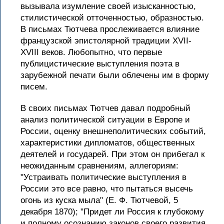
вызывала изумление своей изысканностью,
стилистической отточенностью, образностью.
В письмах Тютчева прослеживается влияние
французской эпистолярной традиции XVII-
XVIII веков. Любопытно, что первые
публицистические выступления поэта в
зарубежной печати были облечены им в форму
писем.
В своих письмах Тютчев давал подробный
анализ политической ситуации в Европе и
России, оценку внешнеполитических событий,
характеристики дипломатов, общественных
деятелей и государей. При этом он прибегал к
неожиданным сравнениям, аллегориям:
"Устраивать политические выступления в
России это все равно, что пытаться высечь
огонь из куска мыла" (Е. Ф. Тютчевой, 5
декабря 1870); "Придет ли Россия к глубокому
и полному осознанию законов своего развития,