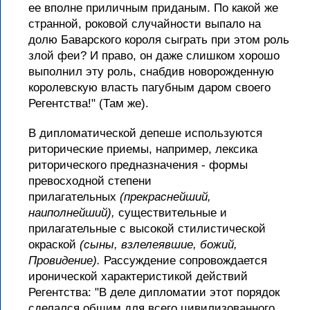
ее вполне приличным приданым. По какой же
странной, роковой случайности выпало на
долю Баварского короля сыграть при этом роль
злой феи? И право, он даже слишком хорошо
выполнил эту роль, снабдив новорожденную
королевскую власть пагубным даром своего
Регентства!" (Там же).
В дипломатической депеше используются
риторические приемы, например, лексика
риторического предназначения - формы
превосходной степени
прилагательных
(прекраснейший,
наиполнейший),
существительные и
прилагательные с высокой стилистической
окраской
(сыны, взлелеявшие, божий,
Провидение).
Рассуждение сопровождается
иронической характеристикой действий
Регентства: "В деле дипломатии этот порядок
сделался общим для всего цивилизованного