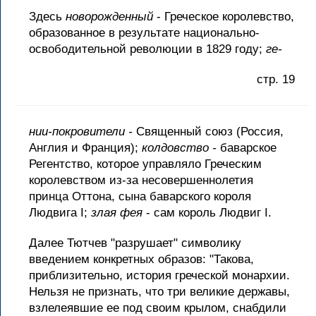
Здесь
новорожденный
- Греческое королевство,
образованное в результате национально-
освободительной революции в 1829 году;
ге-
стр. 19
нии-покровители -
Священный союз (Россия,
Англия и Франция);
колдовство -
баварское
Регентство, которое управляло Греческим
королевством из-за несовершеннолетия
принца Оттона, сына баварского короля
Людвига I;
злая фея
- сам король Людвиг I.
Далее Тютчев "разрушает" символику
введением конкретных образов: "Такова,
приблизительно, история греческой монархии.
Нельзя не признать, что три великие державы,
взлелеявшие ее под своим крылом, снабдили