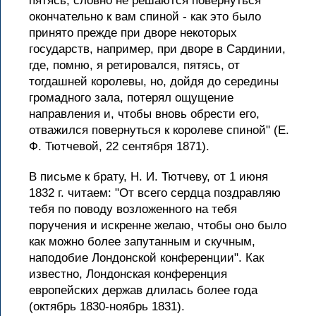
пятясь, словно не решаются повернуться
окончательно к вам спиной - как это было
принято прежде при дворе некоторых
государств, например, при дворе в Сардинии,
где, помню, я ретировался, пятясь, от
тогдашней королевы, но, дойдя до середины
громадного зала, потерял ощущение
направления и, чтобы вновь обрести его,
отважился повернуться к королеве спиной" (Е.
Ф. Тютчевой, 22 сентября 1871).
В письме к брату, Н. И. Тютчеву, от 1 июня
1832 г. читаем: "От всего сердца поздравляю
тебя по поводу возложенного на тебя
поручения и искренне желаю, чтобы оно было
как можно более запутанным и скучным,
наподобие Лондонской конференции". Как
известно, Лондонская конференция
европейских держав длилась более года
(октябрь 1830-ноябрь 1831).