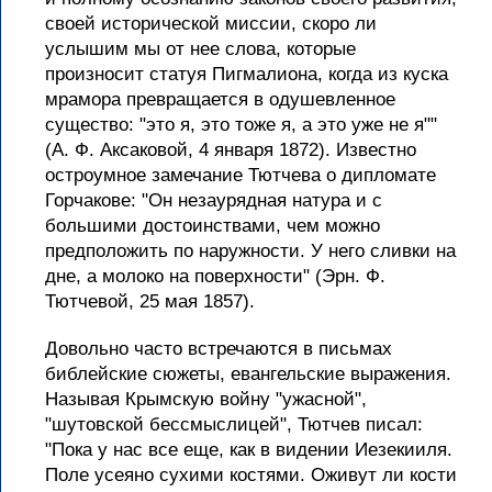
своей исторической миссии, скоро ли
услышим мы от нее слова, которые
произносит статуя Пигмалиона, когда из куска
мрамора превращается в одушевленное
существо: "это я, это тоже я, а это уже не я""
(А. Ф. Аксаковой, 4 января 1872). Известно
остроумное замечание Тютчева о дипломате
Горчакове: "Он незаурядная натура и с
большими достоинствами, чем можно
предположить по наружности. У него сливки на
дне, а молоко на поверхности" (Эрн. Ф.
Тютчевой, 25 мая 1857).
Довольно часто встречаются в письмах
библейские сюжеты, евангельские выражения.
Называя Крымскую войну "ужасной",
"шутовской бессмыслицей", Тютчев писал:
"Пока у нас все еще, как в видении Иезекииля.
Поле усеяно сухими костями. Оживут ли кости