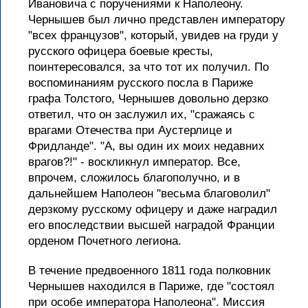
Ивановича с поручениями к Наполеону.
Чернышев был лично представлен императору
"всех французов", который, увидев на груди у
русского офицера боевые кресты,
поинтересовался, за что тот их получил. По
воспоминаниям русского посла в Париже
графа Толстого, Чернышев довольно дерзко
ответил, что он заслужил их, "сражаясь с
врагами Отечества при Аустерлице и
Фридланде". "А, вы один их моих недавних
врагов?!" - воскликнул император. Все,
впрочем, сложилось благополучно, и в
дальнейшем Наполеон "весьма благоволил"
дерзкому русскому офицеру и даже наградил
его впоследствии высшей наградой Франции
орденом Почетного легиона.
В течение предвоенного 1811 года полковник
Чернышев находился в Париже, где "состоял
при особе императора Наполеона". Миссия