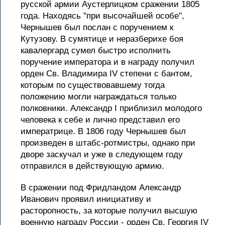
русской армии Аустерлицком сражении 1805
года. Находясь "при высочайшей особе",
Чернышев был послан с поручением к
Кутузову. В сумятице и неразберихе боя
кавалергард сумел быстро исполнить
поручение императора и в награду получил
орден Св. Владимира IV степени с бантом,
которым по существовавшему тогда
положению могли награждаться только
полковники. Александр I приблизил молодого
человека к себе и лично представил его
императрице. В 1806 году Чернышев был
произведен в штабс-ротмистры, однако при
дворе заскучал и уже в следующем году
отправился в действующую армию.
В сражении под Фридландом Александр
Иванович проявил инициативу и
расторопность, за которые получил высшую
военную награду России - орден Св. Георгия IV