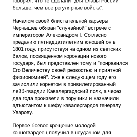
говорил, что те сделали "для славы России
больше, чем все регулярные войска".
Началом своей блистательной карьеры
Чернышев обязан "случайной" встрече с
императором Александром I. Согласно
преданию пятнадцатилетним юношей он в
1801 году, присутствуя на одном из светских
балов, посвященном коронации нового
государя, был представлен тому и "понравился
Его Величеству своей резвостью и приятной
физиономией". Уже в следующем году его
зачислили корнетом в привилегированный
лейб-гвардии Кавалергардский полк, а через
два года произвели в поручики и назначили
адъютантом к шефу кавалергардов генералу
Уварову.
Первое боевое крещение молодой
конногвардеец получил в неудачном для