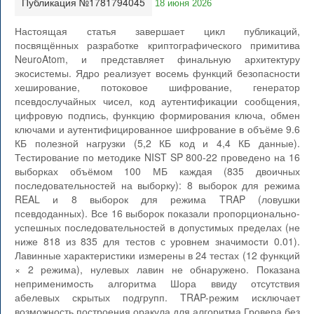
Публикация №1781794045
18 июня 2026
Настоящая статья завершает цикл публикаций,
посвящённых разработке криптографического примитива
NeuroAtom, и представляет финальную архитектуру
экосистемы. Ядро реализует восемь функций безопасности
хеширование, потоковое шифрование, генератор
псевдослучайных чисел, код аутентификации сообщения,
цифровую подпись, функцию формирования ключа, обмен
ключами и аутентифицированное шифрование в объёме 9.6
КБ полезной нагрузки (5,2 КБ код и 4,4 КБ данные).
Тестирование по методике NIST SP 800-22 проведено на 16
выборках объёмом 100 МБ каждая (835 двоичных
последовательностей на выборку): 8 выборок для режима
REAL и 8 выборок для режима TRAP (ловушки
псевдоданных). Все 16 выборок показали пропорционально-
успешных последовательностей в допустимых пределах (не
ниже 818 из 835 для тестов с уровнем значимости 0.01).
Лавинные характеристики измерены в 24 тестах (12 функций
× 2 режима), нулевых лавин не обнаружено. Показана
неприменимость алгоритма Шора ввиду отсутствия
абелевых скрытых подгрупп. TRAP-режим исключает
возможность построения оракула для алгоритма Гровера без