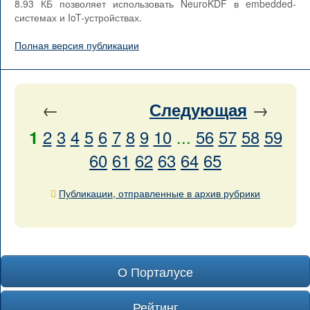
8.93 КБ позволяет использовать NeuroKDF в embedded-
системах и IoT-устройствах.
Полная версия публикации
←
→
Следующая
2
3
4
5
6
7
8
9
10
...
56
57
58
59
1
60
61
62
63
64
65
Публикации, отправленные в архив рубрики
О Порталусе
Рейтинг