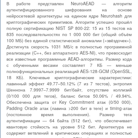
В работе представлен NeuroAEAD — алгоритм
аутентифицированного шифрования на основе
нейросетевой архитектуры на едином ядре Neurohash для
криптографических примитивов. Алгоритм успешно прошёл
полную сертификацию NIST SP 800-22: 15 из 15 тестов на
835 последовательностях по 1 000 000 бит (общий объём
100 МБ) без единой статистической аномалии («звёздочек»).
Достигнута скорость 1031 МБ/с в полностью программной
реализации (C++, без аппаратного AES-NI), что превосходит
все известные программные AEAD-алгоритмы. Размер кода
с обученными весами составляет 7 КБ — меньше
полнофункциональных реализаций AES-128-GCM (OpenSSL,
18 КБ). Ключевые криптографические характеристики:
лавинный эффект 49.77–50.12% (7 из 7 тестов), энтропия
Шеннона 7.9997–7.9999 бит/байт, отсутствие коллизий
(0/100 000 для тегов), баланс битов 50.06% / 49.94%.
Обеспечена защита от Key Commitment атак (0/50 000),
Padding Oracle атак (лавина >200 бит в теге) и timing-атак
(постоянное время выполнения). Размер тега
аутентификации — 64 байта (512 бит), что обеспечивает
квантовую стойкость на уровне 512 бит. Архитектура не
содержит ветвлений в критических операциях и полностью