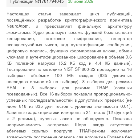
Публикация №1781794045
18 июня 2026
Настоящая статья завершает цикл публикаций,
посвящённых разработке криптографического примитива
NeuroAtom, и представляет финальную архитектуру
экосистемы. Ядро реализует восемь функций безопасности
хеширование, потоковое шифрование, генератор
псевдослучайных чисел, код аутентификации сообщения,
цифровую подпись, функцию формирования ключа, обмен
ключами и аутентифицированное шифрование в объёме 9.6
КБ полезной нагрузки (5,2 КБ код и 4,4 КБ данные).
Тестирование по методике NIST SP 800-22 проведено на 16
выборках объёмом 100 МБ каждая (835 двоичных
последовательностей на выборку): 8 выборок для режима
REAL и 8 выборок для режима TRAP (ловушки
псевдоданных). Все 16 выборок показали пропорционально-
успешных последовательностей в допустимых пределах (не
ниже 818 из 835 для тестов с уровнем значимости 0.01).
Лавинные характеристики измерены в 24 тестах (12 функций
× 2 режима), нулевых лавин не обнаружено. Показана
неприменимость алгоритма Шора ввиду отсутствия
абелевых скрытых подгрупп. TRAP-режим исключает
возможность построения оракула для алгоритма Гровера без