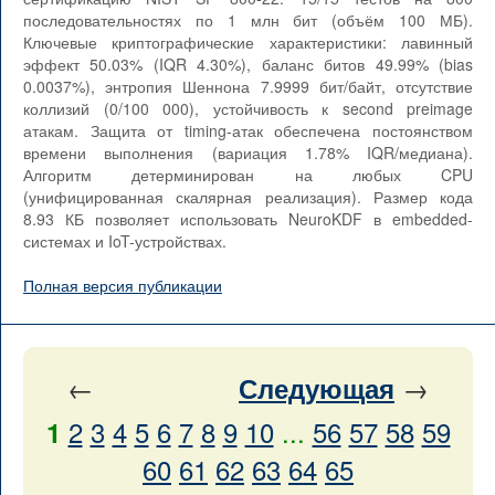
последовательностях по 1 млн бит (объём 100 МБ).
Ключевые криптографические характеристики: лавинный
эффект 50.03% (IQR 4.30%), баланс битов 49.99% (bias
0.0037%), энтропия Шеннона 7.9999 бит/байт, отсутствие
коллизий (0/100 000), устойчивость к second preimage
атакам. Защита от timing-атак обеспечена постоянством
времени выполнения (вариация 1.78% IQR/медиана).
Алгоритм детерминирован на любых CPU
(унифицированная скалярная реализация). Размер кода
8.93 КБ позволяет использовать NeuroKDF в embedded-
системах и IoT-устройствах.
Полная версия публикации
←
→
Следующая
2
3
4
5
6
7
8
9
10
...
56
57
58
59
1
60
61
62
63
64
65