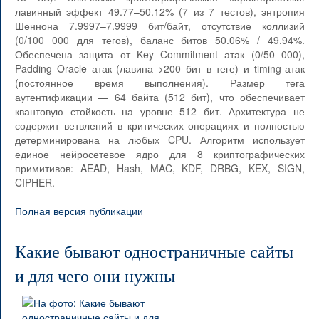
лавинный эффект 49.77–50.12% (7 из 7 тестов), энтропия
Шеннона 7.9997–7.9999 бит/байт, отсутствие коллизий
(0/100 000 для тегов), баланс битов 50.06% / 49.94%.
Обеспечена защита от Key Commitment атак (0/50 000),
Padding Oracle атак (лавина >200 бит в теге) и timing-атак
(постоянное время выполнения). Размер тега
аутентификации — 64 байта (512 бит), что обеспечивает
квантовую стойкость на уровне 512 бит. Архитектура не
содержит ветвлений в критических операциях и полностью
детерминирована на любых CPU. Алгоритм использует
единое нейросетевое ядро для 8 криптографических
примитивов: AEAD, Hash, MAC, KDF, DRBG, KEX, SIGN,
CIPHER.
Полная версия публикации
Какие бывают одностраничные сайты
и для чего они нужны