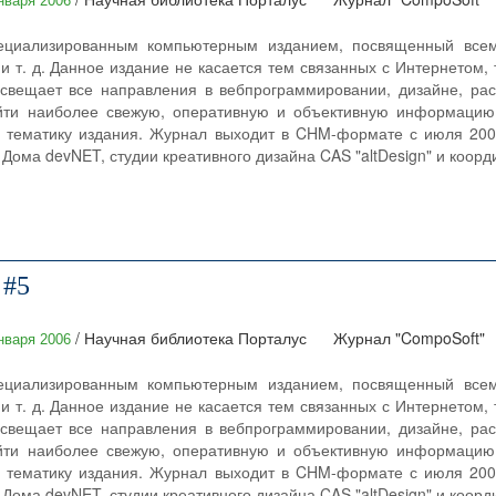
нваря 2006
ециализированным компьютерным изданием, посвященный всему
и т. д. Данное издание не касается тем связанных с Интернетом, 
свещает все направления в вебпрограммировании, дизайне, раск
йти наиболее свежую, оперативную и объективную информацию
 тематику издания. Журнал выходит в CHM-формате с июля 2004
Дома devNET, студии креативного дизайна CAS "altDesign" и коорди
 #5
/ Научная библиотека Порталус
Журнал "CompoSoft"
нваря 2006
ециализированным компьютерным изданием, посвященный всему
и т. д. Данное издание не касается тем связанных с Интернетом, 
свещает все направления в вебпрограммировании, дизайне, раск
йти наиболее свежую, оперативную и объективную информацию
 тематику издания. Журнал выходит в CHM-формате с июля 2004
Дома devNET, студии креативного дизайна CAS "altDesign" и коорди