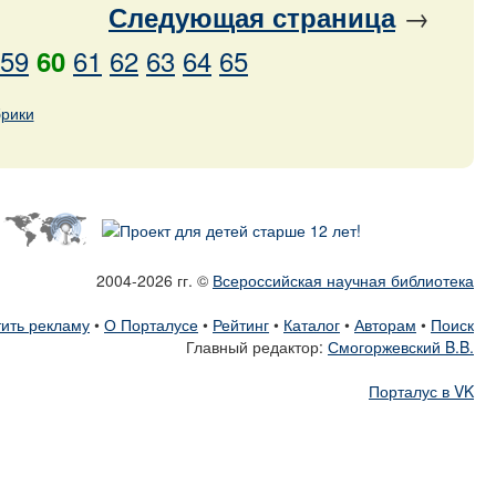
→
Следующая
страница
59
61
62
63
64
65
60
брики
2004-2026 гг. ©
Всероссийская научная библиотека
ить рекламу
•
О Порталусе
•
Рейтинг
•
Каталог
•
Авторам
•
Поиск
Главный редактор:
Смогоржевский B.B.
Порталус в VK