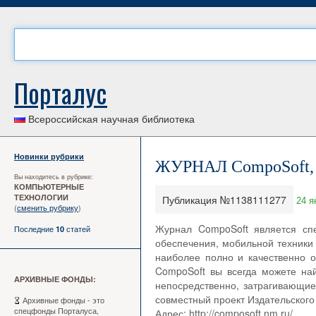
Порталус
Всероссийская научная библиотека
Новинки рубрики
ЖУРНАЛ CompoSoft,
Вы находитесь в рубрике:
КОМПЬЮТЕРНЫЕ
ТЕХНОЛОГИИ
Публикация №1138111277
24 я
(
сменить рубрику
)
Журнал CompoSoft является сп
Последние
статей
10
обеспечения, мобильной техники 
наиболее полно и качественно о
CompoSoft вы всегда можете на
АРХИВНЫЕ ФОНДЫ:
непосредственно, затрагивающие
совместный проект Издательского 
Архивные фонды - это
спецфонды Порталуса,
Адрес: http://composoft.nm.ru/