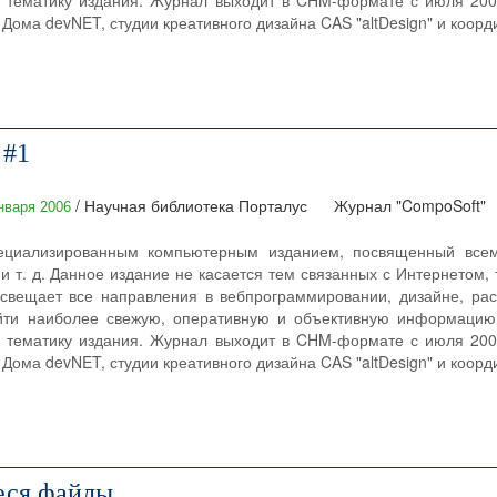
 тематику издания. Журнал выходит в CHM-формате с июля 2004
Дома devNET, студии креативного дизайна CAS "altDesign" и коорди
 #1
/ Научная библиотека Порталус
Журнал "CompoSoft"
нваря 2006
ециализированным компьютерным изданием, посвященный всему
и т. д. Данное издание не касается тем связанных с Интернетом, 
свещает все направления в вебпрограммировании, дизайне, раск
йти наиболее свежую, оперативную и объективную информацию
 тематику издания. Журнал выходит в CHM-формате с июля 2004
Дома devNET, студии креативного дизайна CAS "altDesign" и коорди
еся файлы