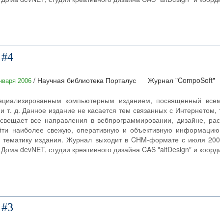
 #4
/ Научная библиотека Порталус
Журнал "CompoSoft"
нваря 2006
ециализированным компьютерным изданием, посвященный всему
и т. д. Данное издание не касается тем связанных с Интернетом, 
свещает все направления в вебпрограммировании, дизайне, раск
йти наиболее свежую, оперативную и объективную информацию
 тематику издания. Журнал выходит в CHM-формате с июля 2004
Дома devNET, студии креативного дизайна CAS "altDesign" и коорди
 #3