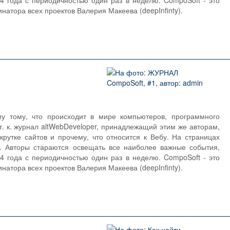
 года с периодичностью один раз в неделю. CompoSoft - это
натора всех проектов Валерия Макеева (deepInfinty).
 тому, что происходит в мире компьютеров, программного
т. к. журнал altWebDeveloper, принадлежащий этим же авторам,
рутке сайтов и прочему, что относится к Вебу. На страницах
. Авторы стараются освещать все наиболее важные события,
 года с периодичностью один раз в неделю. CompoSoft - это
натора всех проектов Валерия Макеева (deepInfinty).