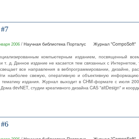
 #7
/ Научная библиотека Порталус
Журнал "CompoSoft"
нваря 2006
ециализированным компьютерным изданием, посвященный всему
и т. д. Данное издание не касается тем связанных с Интернетом, 
свещает все направления в вебпрограммировании, дизайне, раск
йти наиболее свежую, оперативную и объективную информацию
 тематику издания. Журнал выходит в CHM-формате с июля 2004
Дома devNET, студии креативного дизайна CAS "altDesign" и коорди
 #6
/ Научная библиотека Порталус
Журнал "CompoSoft"