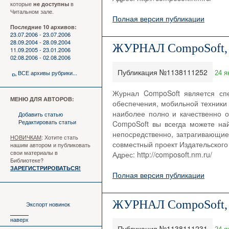
которые
в
не доступны
Читальном зале.
Полная версия публикации
Последние 10 архивов:
23.07.2006 - 23.07.2006
28.09.2004 - 28.09.2004
ЖУРНАЛ CompoSoft,
11.09.2005 - 23.01.2006
02.08.2006 - 02.08.2006
Публикация №1138111252
ВСЕ архивы рубрики...
24 я
Журнал CompoSoft является сп
МЕНЮ ДЛЯ АВТОРОВ:
обеспечения, мобильной техники 
наиболее полно и качественно о
Добавить статью
Редактировать статьи
CompoSoft вы всегда можете на
непосредственно, затрагивающие
НОВИЧКАМ
: Хотите стать
совместный проект Издательского 
нашим автором и публиковать
свои материалы в
Адрес: http://composoft.nm.ru/
Библиотеке?
ЗАРЕГИСТРИРОВАТЬСЯ!
Полная версия публикации
ЖУРНАЛ CompoSoft,
Экспорт новинок
наверх
Публикация №1138111231