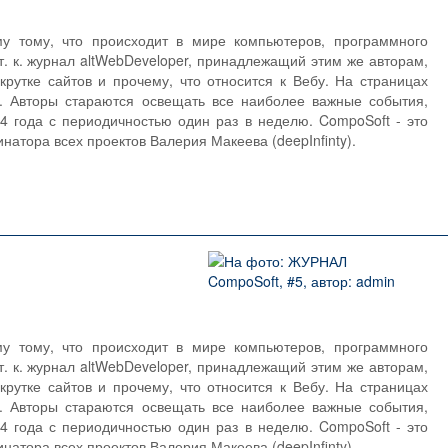
 тому, что происходит в мире компьютеров, программного
т. к. журнал altWebDeveloper, принадлежащий этим же авторам,
рутке сайтов и прочему, что относится к Вебу. На страницах
. Авторы стараются освещать все наиболее важные события,
 года с периодичностью один раз в неделю. CompoSoft - это
натора всех проектов Валерия Макеева (deepInfinty).
 тому, что происходит в мире компьютеров, программного
т. к. журнал altWebDeveloper, принадлежащий этим же авторам,
рутке сайтов и прочему, что относится к Вебу. На страницах
. Авторы стараются освещать все наиболее важные события,
 года с периодичностью один раз в неделю. CompoSoft - это
натора всех проектов Валерия Макеева (deepInfinty).