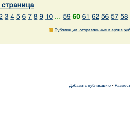
страница
2
3
4
5
6
7
8
9
10
...
59
61
62
56
57
58
60
Публикации, отправленные в архив ру
Добавить публикацию
•
Размест