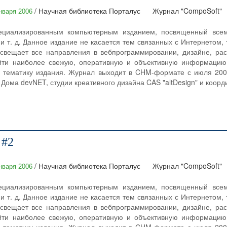
/ Научная библиотека Порталус
Журнал "CompoSoft"
нваря 2006
ециализированным компьютерным изданием, посвященный всему
и т. д. Данное издание не касается тем связанных с Интернетом, 
свещает все направления в вебпрограммировании, дизайне, раск
йти наиболее свежую, оперативную и объективную информацию
 тематику издания. Журнал выходит в CHM-формате с июля 2004
Дома devNET, студии креативного дизайна CAS "altDesign" и коорди
 #2
/ Научная библиотека Порталус
Журнал "CompoSoft"
нваря 2006
ециализированным компьютерным изданием, посвященный всему
и т. д. Данное издание не касается тем связанных с Интернетом, 
свещает все направления в вебпрограммировании, дизайне, раск
йти наиболее свежую, оперативную и объективную информацию