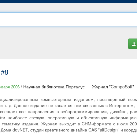
 #8
/ Научная библиотека Порталус
Журнал "CompoSoft"
нваря 2006
ециализированным компьютерным изданием, посвященный всему
и т. д. Данное издание не касается тем связанных с Интернетом, 
свещает все направления в вебпрограммировании, дизайне, раск
йти наиболее свежую, оперативную и объективную информацию
 тематику издания. Журнал выходит в CHM-формате с июля 2004
Дома devNET, студии креативного дизайна CAS "altDesign" и коорди