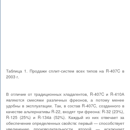
Таблица 1. Продажи сплит-систем всех типов на R-407C в
2003 г.
В отличие от традиционных хладагентов, R-407C и R-410А
являются смесями различных фреонов, а потому менее
удобны в эксплуатации. Так, в состав R-407C, созданного в
качестве альтернативы R-22, входят три фреона: R-32 (23%),
R-125 (25%) и R-134a (52%). Каждый из них отвечает за
обеспечение определенных свойств: первый — способствует
увеличению производительности, второй — исключает