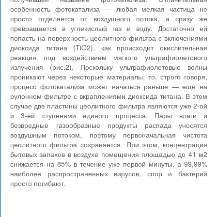
особенность фотокатализа — любая мелкая частица не
просто отделяется от воздушного потока, а сразу же
превращается в углекислый газ и воду. Достаточно ей
попасть на поверхность цеолитного фильтра с включениями
диоксида титана (TiO2), как происходит окислительная
реакция под воздействием мягкого ультрафиолетового
излучения (рис.2). Поскольку ультрафиолетовые волны
проникают через некоторые материалы, то, строго говоря,
процесс фотокатализа может начаться раньше — еще на
рулонном фильтре с вкраплениями диоксида титана. В этом
случае две пластины цеолитного фильтра являются уже 2-ой
и 3-ей ступенями единого процесса. Пары влаги и
безвредные газообразные продукты распада уносятся
воздушным потоком, поэтому первоначальная чистота
цеолитного фильтра сохраняется. При этом, концентрация
бытовых запахов в воздухе помещения площадью до 41 м2
снижается на 85% в течение уже первой минуты, а 99,99%
наиболее распространенных вирусов, спор и бактерий
просто погибают.