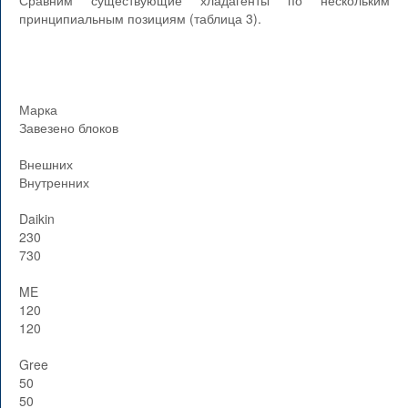
Сравним существующие хладагенты по нескольким
принципиальным позициям (таблица 3).
Марка
Завезено блоков
Внешних
Внутренних
Daikin
230
730
ME
120
120
Gree
50
50