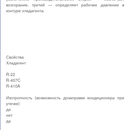
возгорание, третий — определяет рабочее давление в
контуре хладагента.
Свойства
Хладагент
R-22
R-407C
R-410A
Изотропность (возможность дозаправки кондиционера при
утечке)
да
нет
да