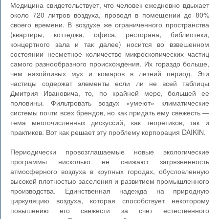
Медицина свидетельствует, что человек ежедневно вдыхает
около 720 литров воздуха, проводя в помещении до 80%
своего времени. В воздухе же ограниченного пространства
(квартиры, коттеджа, офиса, ресторана, библиотеки,
концертного зала и так далее) носится во взвешенном
состоянии несметное количество микроскопических частиц
самого разнообразного происхождения. Их гораздо больше,
чем назойливых мух и комаров в летний период. Эти
частицы содержат элементы если ли не всей таблицы
Дмитрия Ивановича, то, по крайней мере, большей ее
половины. Фильтровать воздух «умеют» климатические
системы почти всех брендов, но как придать ему свежесть —
тема многочисленных дискуссий, как теоретиков, так и
практиков. Вот как решает эту проблему корпорация DAIKIN.
Периодически провозглашаемые новые экологические
программы нисколько не снижают загрязненность
атмосферного воздуха в крупных городах, обусловленную
высокой плотностью заселения и развитием промышленного
производства. Единственная надежда на природную
циркуляцию воздуха, которая способствует некоторому
повышению его свежести за счет естественного