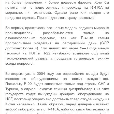
на более привычном и более дешевом фреоне. Хотя бы
потому, что не подготовились к переходу на R-410А ни
морально, ни технически. Однако рано или поздно это
придется сделать. Причин для этого сразу несколько.
Во-первых, практически все новые модели ведущих мировых
производителей разрабатываются только на
озонобезопасных фреонах, так как R-410A самый
прогрессивный хладагент на сегодняшний день (COP
достигает более 4). Это значит, что через 2—3 года между
техникой на HCF и R-22 неизбежно возникнет ощутимый
технологический разрыв, а продавать устаревшую технику
всегда непросто.
Во-вторых, уже в 2004 году все европейские склады будут
заполняться оборудованием на новых хладагентах.
Поскольку R-22 будет завозиться только под страны СНГ и
Турцию, в случае нехватки техники дистрибьюторы из этих
государств будут вынуждены добирать оборудование на
HCF, поскольку оперативно доставить товар откуда-нибудь из
Китая нереально. Таким образом, перед дилерами встанет
выбор: либо работать с R-410A, либо остаться без техники и