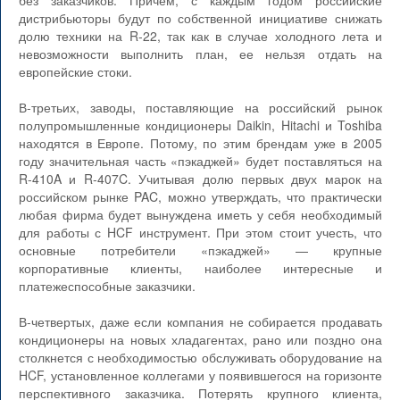
без заказчиков. Причем, с каждым годом российские
дистрибьюторы будут по собственной инициативе снижать
долю техники на R-22, так как в случае холодного лета и
невозможности выполнить план, ее нельзя отдать на
европейские стоки.
В-третьих, заводы, поставляющие на российский рынок
полупромышленные кондиционеры Daikin, Hitachi и Toshiba
находятся в Европе. Потому, по этим брендам уже в 2005
году значительная часть «пэкаджей» будет поставляться на
R-410A и R-407C. Учитывая долю первых двух марок на
российском рынке PAC, можно утверждать, что практически
любая фирма будет вынуждена иметь у себя необходимый
для работы с HCF инструмент. При этом стоит учесть, что
основные потребители «пэкаджей» — крупные
корпоративные клиенты, наиболее интересные и
платежеспособные заказчики.
В-четвертых, даже если компания не собирается продавать
кондиционеры на новых хладагентах, рано или поздно она
столкнется с необходимостью обслуживать оборудование на
HCF, установленное коллегами у появившегося на горизонте
перспективного заказчика. Потерять крупного клиента,