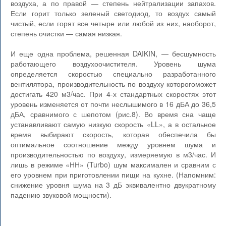
воздуха, а по правой — степень нейтрализации запахов.
Если горит только зеленый светодиод, то воздух самый
чистый, если горят все четыре или любой из них, наоборот,
степень очистки — самая низкая.
И еще одна проблема, решенная DAIKIN, — бесшумность
работающего воздухоочистителя. Уровень шума
определяется скоростью специально разработанного
вентилятора, производительность по воздуху которогоможет
достигать 420 м3/час. При 4-х стандартных скоростях этот
уровень изменяется от почти неслышимого в 16 дБА до 36,5
дБА, сравнимого с шепотом (рис.8). Во время сна чаще
устанавливают самую низкую скорость «LL», а в остальное
время выбирают скорость, которая обеспечила бы
оптимальное соотношение между уровнем шума и
производительностью по воздуху, измеряемую в м3/час. И
лишь в режиме «НН» (Turbo) шум максимален и сравним с
его уровнем при приготовлении пищи на кухне. (Напомним:
снижение уровня шума на 3 дБ эквивалентно двукратному
падению звуковой мощности).