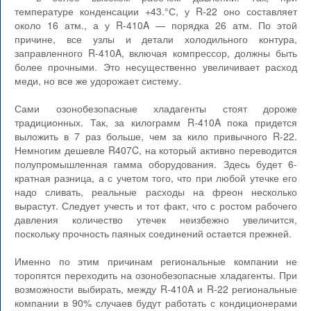
температуре конденсации +43.°С, у R-22 оно составляет
около 16 атм., а у R-410A — порядка 26 атм. По этой
причине, все узлы и детали холодильного контура,
заправленного R-410A, включая компрессор, должны быть
более прочными. Это несущественно увеличивает расход
меди, но все же удорожает систему.
Сами озонобезопасные хладагенты стоят дороже
традиционных. Так, за килограмм R-410A пока придется
выложить в 7 раз больше, чем за кило привычного R-22.
Немногим дешевле R407C, на который активно переводится
полупромышленная гамма оборудования. Здесь будет 6-
кратная разница, а с учетом того, что при любой утечке его
надо сливать, реальные расходы на фреон несколько
вырастут. Следует учесть и тот факт, что с ростом рабочего
давления количество утечек неизбежно увеличится,
поскольку прочность паяных соединений остается прежней.
Именно по этим причинам региональные компании не
торопятся переходить на озонобезопасные хладагенты. При
возможности выбирать, между R-410A и R-22 региональные
компании в 90% случаев будут работать с кондиционерами