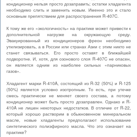
кондиционер нельзя просто дозаправить; остатки хладагента
необходимо слить и заменить новым. Именно это и стало
основным препятствием для распространения R-407C.
К тому же его «экологичность» на практике может привести к
дополнительной нагрузке на окружающую среду.
Эвакуированный из кондиционеров фреон необходимо
утилизировать, а в России или странах Азии с этим никто не
станет связываться. Его просто оставят в ближайшей
подворотне. И, хотя, для озонового слоя R-407C не опасен,
он является одним из наиболее сильных «парниковых
газов».
Хладагент марки R-410A, состоящий из R-32 (50%) и R-125
(50%) является условно изотропным. То есть, при утечке
смесь практически не меняет своего состава, а потому
кондиционер может быть просто дозаправлен. Однако и R-
410A не лишен некоторых недостатков. В отличие от R-22,
который хорошо растворим в обыкновенном минеральном
масле, новые хладагенты предполагают использование
синтетического полиэфирного масла. Что это означает на
практике?