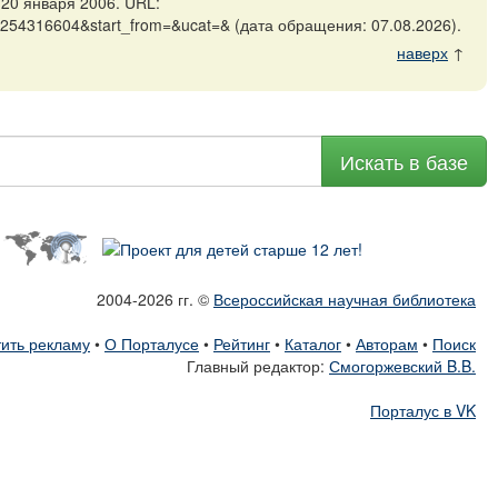
20 января 2006. URL:
=1254316604&start_from=&ucat=& (дата обращения: 07.08.2026).
наверх
↑
Искать в базе
2004-2026 гг. ©
Всероссийская научная библиотека
ить рекламу
•
О Порталусе
•
Рейтинг
•
Каталог
•
Авторам
•
Поиск
Главный редактор:
Смогоржевский B.B.
Порталус в VK