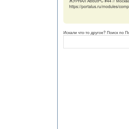
ЖУРНАЛ AboutPC #44 // Москва
https://portalus.ru/modules/c
Искали что-то другое? Поиск по П