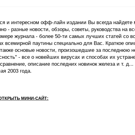
я и интересном офф-лайн издании Вы всегда найдете 
нно - разные новости, обзоры, советы, руководства на 
омере журнала - более 50-ти самых лучших статей со в
х всемирной паутины специально для Вас. Краткое описа
 также основые новости, произошедшие за последнюю нед
сность" - все о новейших вирусах и способах их устран
 сравнение, описание последних новинок железа и т. д...
я 2003 года.
ОТКРЫТЬ МИНИ-САЙТ: