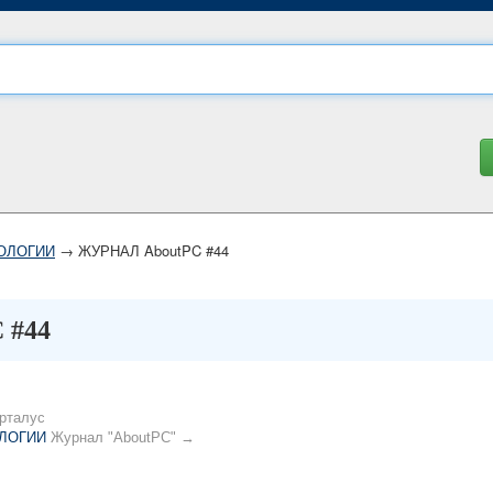
ОЛОГИИ
→ ЖУРНАЛ AboutPC #44
 #44
рталус
ЛОГИИ
Журнал "AboutPC" →