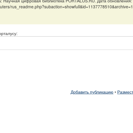
: Научная цифровая библиотека PORTALUS.RU. Дата обновления: 
omputers/rus_readme.php?subaction=showfull&id=1137778510&archive
орталусу:
Добавить публикацию
•
Размест