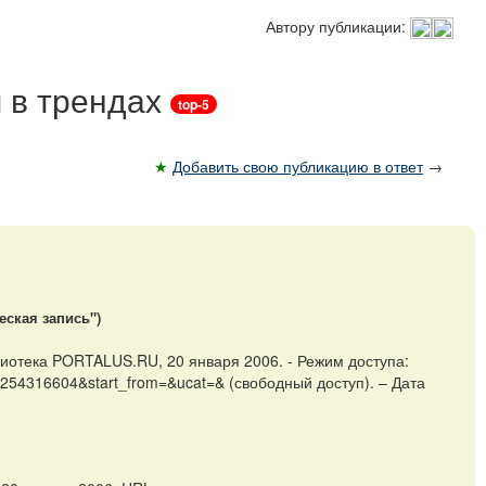
Автору публикации:
 в трендах
top-5
★
Добавить свою публикацию в ответ
→
еская запись")
иотека PORTALUS.RU, 20 января 2006. - Режим доступа:
=1254316604&start_from=&ucat=& (свободный доступ). – Дата