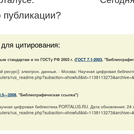
 публикации
?
 для цитирования:
м стандартам и по ГОСТу РФ 2003 г. (
ГОСТ 7.1-2003
, "Библиографич
 ресурс]: электрон. данные. - Москва: Научная цифровая библиот
mputers/rus_readme.php?subaction=showfull&id=1138113273&archive=&
0.5—2008
, "Библиографическая ссылка")
аучная цифровая библиотека PORTALUS.RU. Дата обновления: 24 
mputers/rus_readme.php?subaction=showfull&id=1138113273&archive=