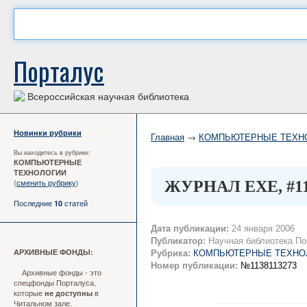
Порталус
Всероссийская научная библиотека
Новинки рубрики
Главная
→
КОМПЬЮТЕРНЫЕ ТЕХН
Вы находитесь в рубрике:
КОМПЬЮТЕРНЫЕ
ТЕХНОЛОГИИ
(
сменить рубрику
)
ЖУРНАЛ EXE, #1
Последние
статей
10
Дата публикации:
24 января 2006
Публикатор:
Научная библиотека По
АРХИВНЫЕ ФОНДЫ:
Рубрика:
КОМПЬЮТЕРНЫЕ ТЕХНО
Номер публикации:
№1138113273
Архивные фонды - это
спецфонды Порталуса,
которые
в
не доступны
Читальном зале.