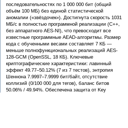
последовательностях по 1 000 000 бит (общий
объём 100 МБ) без единой статистической
аномалии («звёздочек»). Достигнута скорость 1031
МБ/с в полностью программной реализации (C++,
без аппаратного AES-NI), что превосходит все
известные программные AEAD-алгоритмы. Размер
кода с обученными весами составляет 7 КБ —
меньше полнофункциональных реализаций AES-
128-GCM (OpenSSL, 18 КБ). Ключевые
криптографические характеристики: лавинный
эффект 49.77–50.12% (7 из 7 тестов), энтропия
Шеннона 7.9997–7.9999 бит/байт, отсутствие
коллизий (0/100 000 для тегов), баланс битов
50.06% / 49.94%. Обеспечена защита от Key
Commitment атак (0/50 000), Padding Oracle атак
(лавина >200 бит в теге) и timing-атак (постоянное
время выполнения). Размер тега аутентификации —
64 байта (512 бит), что обеспечивает квантовую
стойкость на уровне 512 бит. Архитектура не