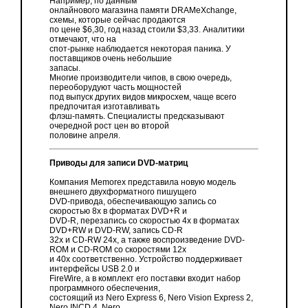
Например, по данным
онлайнового магазина памяти DRAMeXchange,
схемы, которые сейчас продаются
по цене $6,30, год назад стоили $3,33. Аналитики
отмечают, что на
спот-рынке наблюдается некоторая паника. У
поставщиков очень небольшие
запасы.
Многие производители чипов, в свою очередь,
переоборудуют часть мощностей
под выпуск других видов микросхем, чаще всего
предпочитая изготавливать
флэш-память. Специалисты предсказывают
очередной рост цен во второй
половине апреля.
Приводы для записи DVD-матриц
Компания Memorex представила новую модель
внешнего двухформатного пишущего
DVD-привода, обеспечивающую запись со
скоростью 8х в форматах DVD+R и
DVD-R, перезапись со скоростью 4х в форматах
DVD+RW и DVD-RW, запись CD-R
32х и CD-RW 24х, а также воспроизведение DVD-
ROM и CD-ROM со скоростями 12х
и 40х соответственно. Устройство поддерживает
интерфейсы USB 2.0 и
FireWire, а в комплект его поставки входит набор
программного обеспечения,
состоящий из Nero Express 6, Nero Vision Express 2,
Nero INCD 4, Nero