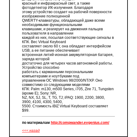
красный и инфракрасный свет, а также
фотодетектор ИК-излучения. Благодаря
этому устройство создает на рабочей поверхности
изображение полноценной
QWERTY-клавиатуры, обладающей даже всеми
необходимыми функциональными
клавишами, и реагирует на движения пальцев
пользователя в направлении
каждой из них, посылая соответствующие сигналы в
КПК. Вес Virtual Keyboard
составляет около 60 г, она обладает интерфейсом
USB, а ее питание обеспечивает
встроенная литий-ионная аккумуляторная батарея,
заряда которой
достаточно для четырех часов автономной работы.
Устройство способно
работать с карманными персональными
компьютерами и ноутбуками под
управлением ОС Windows 98/2000/NT/XP. Оно
совместимо со следующими моделями
КПК: Palm: m130, m500 Series, i705, Zire 71, Tungsten
(кроме E); Sony: NR,
NZ, NX, SJ, SL, T, TG, TJ; iPAQ: 1900, 2200, 3800,
3900, 4100, 4300, 5400,
5500. Стоимость iBIZ Virtual Keyboard составляет
$99.
по материалам
http://compwander.evgenius.com/
<<< назад