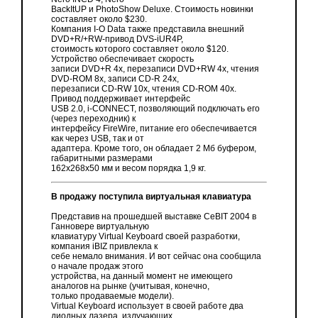
BackItUP и PhotoShow Deluxe. Стоимость новинки
составляет около $230.
Компания I-O Data также представила внешний
DVD+R/+RW-привод DVS-iUR4P,
стоимость которого составляет около $120.
Устройство обеспечивает скорость
записи DVD+R 4x, перезаписи DVD+RW 4x, чтения
DVD-ROM 8x, записи CD-R 24x,
перезаписи CD-RW 10x, чтения CD-ROM 40x.
Привод поддерживает интерфейс
USB 2.0, i-CONNECT, позволяющий подключать его
(через переходник) к
интерфейсу FireWirе, питание его обеспечивается
как через USB, так и от
адаптера. Кроме того, он обладает 2 Мб буфером,
габаритными размерами
162x268x50 мм и весом порядка 1,9 кг.
В продажу поступила виртуальная клавиатура
Представив на прошедшей выставке CeBIT 2004 в
Ганновере виртуальную
клавиатуру Virtual Keyboard своей разработки,
компания iBIZ привлекла к
себе немало внимания. И вот сейчас она сообщила
о начале продаж этого
устройства, на данный момент не имеющего
аналогов на рынке (учитывая, конечно,
только продаваемые модели).
Virtual Keyboard использует в своей работе два
диодных лазера, излучающих