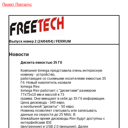
Проект Порталус
Выпуcк номер 2 (24/04/04) / FERRUM
Новости
Дискета емкостью 35 Гб
Компания Iomega представила очень интересную
новинку - устройство,
работающее со съемными носителями емкостью 35
Гб. Новый накопитель назвали
Iomega Rev.
Iomega Rev работает с "дискетами" размером
77x75x10 мм и массой в 73
грамма. Они вмещают в себя до 35 Гб информации.
Цена дисковода - 340 евро,
а необычной "дискеты" - 50 евро.
Новинка позволяет считывать или записывать
данные на скорости до 25 Мб/с. В
ближайшее время дисководы Rev будут доступны с
интерфейсами IDE
(внутренние) и USB 2.0 (внешние). Далее