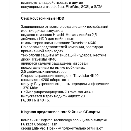
планируется задействовать и другие
популярные интерфейсы: FireWire, SCSI, и SATA.
Сейсмоустойчивые HDD
Защищенные от всякого рода внешних воздействий
жесткие диски выпустила
недавно компания Hitachi. Новая линейка 2,5-
дюймовых HDD для мобильных
компьютеров носит название Travelstar 4K40.
По словам представителей компании, благодаря
примененной в приводах
технологии защиты от вибраций и ударов, жесткие
диски Travelstar 4K40
являются самыми защищенными среди
представленных на рынке мобильных
2,5-дюймовых винчестеров.
Скорость вращения шпинделя Travelstar 4K40
составляет 4200 оборотов в
минуту. Внутренняя скорость передачи информации
- 370 Мб/с.
Сейчас ударозащищенный Travelstar 4K40
выпускается в трех модификациях: 20
Гб, 30 Гб и 40 Гб.
Kingston представила гигабайтные CF-карты
Компания Kingston Technology сообщила о выпуске 1
Гб карт CompactFlash
серии Elite Pro. Новинку положительно отличают