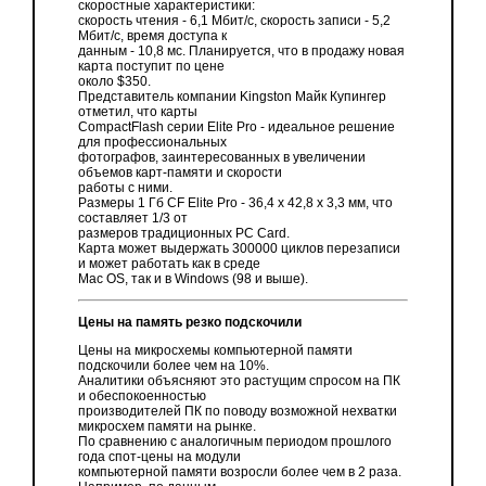
скоростные характеристики:
скорость чтения - 6,1 Мбит/с, скорость записи - 5,2
Мбит/с, время доступа к
данным - 10,8 мс. Планируется, что в продажу новая
карта поступит по цене
около $350.
Представитель компании Kingston Майк Купингер
отметил, что карты
CompactFlash серии Elite Pro - идеальное решение
для профессиональных
фотографов, заинтересованных в увеличении
объемов карт-памяти и скорости
работы с ними.
Размеры 1 Гб CF Elite Pro - 36,4 x 42,8 x 3,3 мм, что
составляет 1/3 от
размеров традиционных PC Card.
Карта может выдержать 300000 циклов перезаписи
и может работать как в среде
Mac OS, так и в Windows (98 и выше).
Цены на память резко подскочили
Цены на микросхемы компьютерной памяти
подскочили более чем на 10%.
Аналитики объясняют это растущим спросом на ПК
и обеспокоенностью
производителей ПК по поводу возможной нехватки
микросхем памяти на рынке.
По сравнению с аналогичным периодом прошлого
года спот-цены на модули
компьютерной памяти возросли более чем в 2 раза.