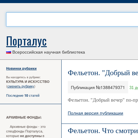
Порталус
Всероссийская научная библиотека
Новинки рубрики
Фельетон. "Добрый ве
Вы находитесь в рубрике:
КУЛЬТУРА И ИСКУССТВО
(
сменить рубрику
)
Публикация №1388479371
31 д
Последние
статей
10
Фельетон. "Добрый вечер" по-пр
Полная версия публикации
АРХИВНЫЕ ФОНДЫ:
Архивные фонды - это
Фельетон. Что смотри
спецфонды Порталуса,
которые
в
не доступны