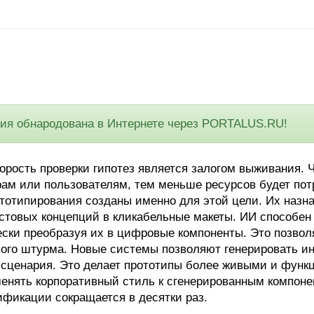
 обнародована в Интернете через PORTALUS.RU!
корость проверки гипотез является залогом выживания.
ерам или пользователям, тем меньше ресурсов будет п
тотипирования созданы именно для этой цели. Их назн
кстовых концепций в кликабельные макеты. ИИ способен
ски преобразуя их в цифровые компоненты. Это позвол
ового штурма. Новые системы позволяют генерировать и
о сценария. Это делает прототипы более живыми и фун
енять корпоративный стиль к сгенерированным компонен
ификации сокращается в десятки раз.