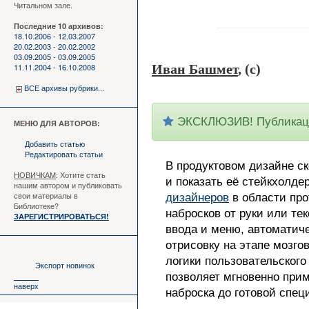
Читальном зале.
Последние 10 архивов:
18.10.2006 - 12.03.2007
20.02.2003 - 20.02.2002
03.09.2005 - 03.09.2005
11.11.2004 - 16.10.2008
Иван Башмет
, (c)
ВСЕ архивы рубрики...
ЭКСКЛЮЗИВ! Публикация
МЕНЮ ДЛЯ АВТОРОВ:
Добавить статью
Редактировать статьи
В продуктовом дизайне с
НОВИЧКАМ
: Хотите стать
и показать её стейкхолд
нашим автором и публиковать
свои материалы в
дизайнеров
в области про
Библиотеке?
набросков от руки или те
ЗАРЕГИСТРИРОВАТЬСЯ!
ввода и меню, автоматиче
отрисовку на этапе мозг
логики пользовательског
Экспорт новинок
позволяет мгновенно прим
наверх
наброска до готовой спец