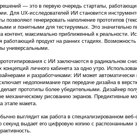
решений — это в первую очередь стартапы, работающие
ии. Для UX-исследователей ИИ становится инструменто
ы позволяют генерировать наполнение прототипов (тек
ыми и понятными для тестируемых. Это значительно по
на контент, максимально приближенный к реальности. И
я работающий продукт на ранних стадиях. Возможность 
ипы универсальными.
рототипирования с ИИ заключаются в радикальном сни
х концепций личного кабинета за одно утро. Использова
зайнерами и разработчиками: ИИ может автоматически 
сключает недопонимание при передаче дизайна в верстк
 делает прототипы более убедительными. Дизайнер пол
 не механическому рисованию экранов. Предиктивные мо
а этапе макета.
ычно выглядит как работа в специализированном веб-с
ко секунд выдает его цифровую копию с распознанными
рактивность.