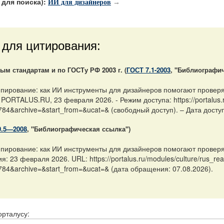
для поиска):
ИИ для дизайнеров
→
 для цитирования:
м стандартам и по ГОСТу РФ 2003 г. (
ГОСТ 7.1-2003
, "Библиографич
пирование: как ИИ инструменты для дизайнеров помогают проверять
ORTALUS.RU, 23 февраля 2026. - Режим доступа: https://portalus.r
784&archive=&start_from=&ucat=& (свободный доступ). – Дата доступ
0.5—2008
, "Библиографическая ссылка")
пирование: как ИИ инструменты для дизайнеров помогают проверят
 23 февраля 2026. URL: https://portalus.ru/modules/culture/rus_r
784&archive=&start_from=&ucat=& (дата обращения: 07.08.2026).
орталусу: