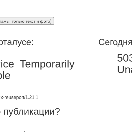
рталусе:
Сегодня
50
ice Temporarily
Una
ble
x-reuseport/1.21.1
 публикации
?