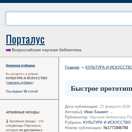
Порталус
Всероссийская научная библиотека
Новинки рубрики
Главная
→
КУЛЬТУРА И ИСКУССТВ
Вы находитесь в рубрике:
КУЛЬТУРА И ИСКУССТВО
(
сменить рубрику
)
Быстрое прототип
Последние
статей
10
Дата публикации:
23 февраля 2026
Автор(ы):
Иван Башмет
→
АРХИВНЫЕ ФОНДЫ:
Публикатор:
Научная библиотека По
Архивные фонды - это
Рубрика:
КУЛЬТУРА И ИСКУССТВО
спецфонды Порталуса,
Номер публикации:
№1771846784
которые
в
не доступны