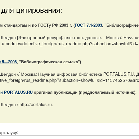
 для цитирования:
стандартам и по ГОСТу РФ 2003 г. (
ГОСТ 7.1-2003
, "Библиографиче
Шелдон [Электронный ресурс]: электрон. данные. - Москва: Научн
s.ru/modules/detective_foreign/rus_readme.php?subaction=showfull&
0.5—2008
, "Библиографическая ссылка")
Шелдон // Москва: Научная цифровая библиотека PORTALUS.RU. Да
tective_foreign/rus_readme.php?subaction=showfull&id=1157452570&a
ой PORTALUS.RU
оригинал публикации (предполагаемый источник):
лдон / http://portalus.ru.
орталусу: