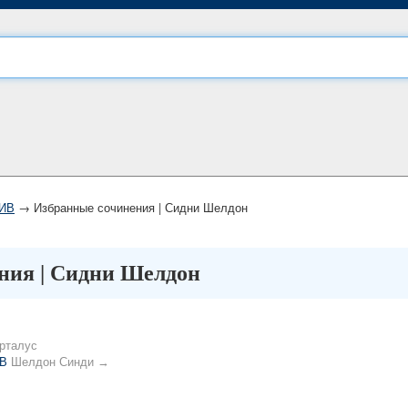
ИВ
→ Избранные сочинения | Сидни Шелдон
ния | Сидни Шелдон
рталус
В
Шелдон Синди →