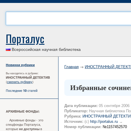
Порталус
Всероссийская научная библиотека
Новинки рубрики
Главная
→
ИНОСТРАННЫЙ ДЕТЕКТ
Вы находитесь в рубрике:
ИНОСТРАННЫЙ ДЕТЕКТИВ
(
сменить рубрику
)
Избранные сочине
Последние
статей
10
Дата публикации:
05 сентября 2006
Публикатор:
Научная библиотека По
АРХИВНЫЕ ФОНДЫ:
Рубрика:
ИНОСТРАННЫЙ ДЕТЕКТИ
Архивные фонды - это
Источник:
(c)
http://portalus.ru
→
спецфонды Порталуса,
Номер публикации:
№1157452570
которые
в
не доступны