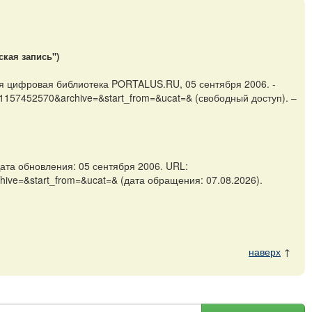
ская запись")
ая цифровая библиотека PORTALUS.RU, 05 сентября 2006. -
id=1157452570&archive=&start_from=&ucat=& (свободный доступ). –
та обновления: 05 сентября 2006. URL:
rchive=&start_from=&ucat=& (дата обращения: 07.08.2026).
наверх
↑