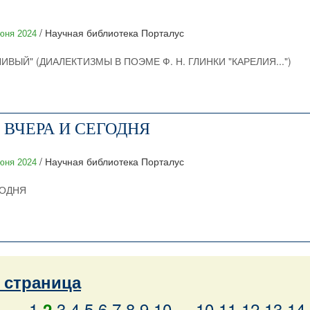
/ Научная библиотека Порталус
юня 2024
ВЫЙ" (ДИАЛЕКТИЗМЫ В ПОЭМЕ Ф. Н. ГЛИНКИ "КАРЕЛИЯ...")
 ВЧЕРА И СЕГОДНЯ
/ Научная библиотека Порталус
юня 2024
ГОДНЯ
страница
1
3
4
5
6
7
8
9
10
...
10
11
12
13
14
2