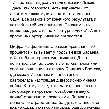
- Известны, - вздохнул подполковник Лыков. -
Здесь, как говорится, есть варианты - от
десяти мешков муки до пятисот долларов
США. Все зависит от конечного результата и
потребностей исполнителя. Селянам, кто
победнее, достаточно и "натурпродукта". А вот
профи на бартер никак не согласятся.
Цифра коэффициента разминирования - 90
процентов - вызывает у подрывников Басаева
и Хаттаба истерическую реакцию. Дело
понятное: сейчас валютные потоки изменили
свое направление в сторону Ближнего Востока,
где между Израилем и Палестиной
разгорелась настоящая диверсионно-минная
война. К тому же те, кто платит, совершенно
забюрократизировали "освободительную
войну" отчетами и проверками. Получить
деньги, не отработав их, бандитам становится
все сложнее. Поэтому минеры-боевики готовы