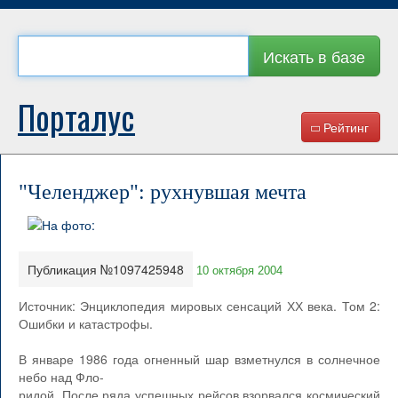
Искать в базе
Порталус
Рейтинг
"Челенджер": рухнувшая мечта
Публикация №1097425948
10 октября 2004
Источник: Энциклопедия мировых сенсаций ХХ века. Том 2:
Ошибки и катастрофы.
В январе 1986 года огненный шар взметнулся в солнечное
небо над Фло-
ридой. После ряда успешных рейсов взорвался космический