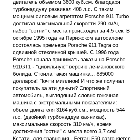
двигатель объемом 3600 куб.см. благодаря
турбонаддуву развивал 408 л.с. С таким
мощным силовым агрегатом Porsche 911 Turbo
достигал максимальной скорости 290 км/ч,
набор "сотни" с места происходил за 4,5 сек. В
октябре 1995 года на Парижском автосалоне
состоялась премьера Porsche 911 Tagra со
сдвижной стеклянной крышей. С 1996 года
Porsche начала принимать заказы на Porsche
911GT1 - "цивильную" версию ле-мановского
болида. Стоила такая машинка... 885000
долларов! Почти миллион! И что же получал
покупатель за эти деньги? Спортивный
автомобиль, выглядящий словно гоночная
машина с экстремальными показателями:
объем двигателя 3164 куб.см., мощность 544
л.с. (двойной турбонаддув как-никак),
максимальная скорость 310 км/ч, время
достижения "сотни" с места всего 3,7 сек!
Кстати, для сравнения - Ferrari F50 разгоняется