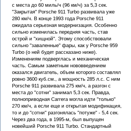
с места до 60 миль/ч (96 км/ч) за 5,3 сек.
"Закрытая" Porsche 911 Turbo развивала уже
280 км/ч. В конце 1993 года Porsche 911
ожидала серьезная модернизация. Особенно
сильно изменилась передняя часть, став
острой и "хищной". Этому способствовали
сильно "заваленные" фары, как у Porsche 959
Turbo (о ней будет рассказано ниже).
Изменениям подверглась и механическая
часть. Самым заметным нововведением
оказался двигатель, объем которого составлял
ровно 3600 куб.см., а мощность 285 л.с. С ним
Porsche 911 развивала 275 км/ч, а разгон с
места до "сотни" занимал 5,3 сек. Правда,
полноприводная Carrera могла идти "только"
270 км/ч, а если еще и открытая модификация,
то и до "сотни" разгонялась "потуже" - 5,4 сек.
Через два года, в 1995-м, был выпущен
новейший Porsche 911 Turbo. Стандартный