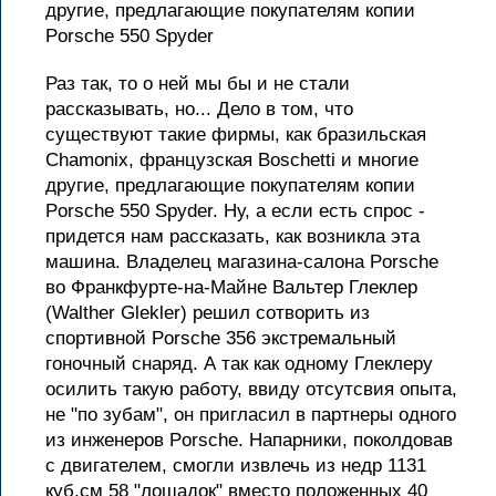
другие, предлагающие покупателям копии
Porsche 550 Spyder
Раз так, то о ней мы бы и не стали
рассказывать, но... Дело в том, что
существуют такие фирмы, как бразильская
Chamonix, французская Boschetti и многие
другие, предлагающие покупателям копии
Porsche 550 Spyder. Ну, а если есть спрос -
придется нам рассказать, как возникла эта
машина. Владелец магазина-салона Porsche
во Франкфурте-на-Майне Вальтер Глеклер
(Walther Glekler) решил сотворить из
спортивной Porsche 356 экстремальный
гоночный снаряд. А так как одному Глеклеру
осилить такую работу, ввиду отсутсвия опыта,
не "по зубам", он пригласил в партнеры одного
из инженеров Porsche. Напарники, поколдовав
с двигателем, смогли извлечь из недр 1131
куб.см 58 "лошадок" вместо положенных 40