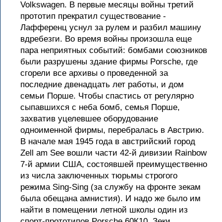
Volkswagen. В первые месяцы войны третий
прототип прекратил существование -
Лафференц уснул за рулем и разбил машину
вдребезги. Во время войны произошла еще
пара неприятных событий: бомбами союзников
были разрушены здание фирмы Porsche, где
сгорели все архивы о проведенной за
последние двенадцать лет работы, и дом
семьи Порше. Чтобы спастись от регулярно
сыпавшихся с неба бомб, семья Порше,
захватив уцелевшее оборудование
одноименной фирмы, перебралась в Австрию.
В начале мая 1945 года в австрийский город
Zell am See вошли части 42-й дивизии Rainbow
7-й армии США, состоявшей преимущественно
из числа заключенных тюрьмы строгого
режима Sing-Sing (за службу на фронте зекам
была обещана амнистия). И надо же было им
найти в помещении летной школы один из
спорт-прототипов Porsche 60К10. Зеки,