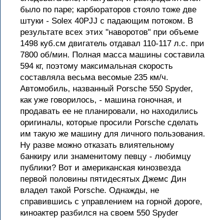
было по паре; карбюраторов стояло тоже две
штуки - Solex 40PJJ с падающим потоком. В
результате всех этих "наворотов" при объеме
1498 куб.см двигатель отдавал 110-117 л.с. при
7800 об/мин. Полная масса машины составила
594 кг, поэтому максимальная скорость
составляла весьма весомые 235 км/ч.
Автомобиль, названный Porsche 550 Spyder,
как уже говорилось, - машина гоночная, и
продавать ее не планировали, но находились
оригиналы, которые просили Porsche сделать
им такую же машину для личного пользования.
Ну разве можно отказать влиятельному
банкиру или знаменитому певцу - любимцу
публики? Вот и американская кинозвезда
первой половины пятидесятых Джемс Дин
владел такой Porsche. Однажды, не
справившись с управлением на горной дороге,
киноактер разбился на своем 550 Spyder