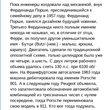
Пока инженеры колдовали над механикой, внук
Фердинанда Порше, присоединившийся к
семейному делу в 1957 году, Фердинанд
Порше, занялся дизайном будущей новинки.
Третьего Фердинанда никто полным именем
никогда не называл, но, в отличие от отца,
Ферри, он получил другое уменьшительное
имя - Бутци (Butzi (нем.) - малыш, крошка,
карапуз). Двигатель сделали по традиционной
оппозитной схеме, только цилиндров было уже
не четыре, а шесть. С двух литров рабочего
объема удалось снять 130 л.с. при 6100 об/
мин. На Франкфуртском автосалоне 1963 года
машина дебютировала под именем Porsche
901. А в следующем году Peugeot объявила,
что запатентовала обозначение автомобилей
комбинацией из трехзначных чисел с нулем
посередине, тогда Porsche переименовала
свою модель в 911. Кто мог тогда подумать,