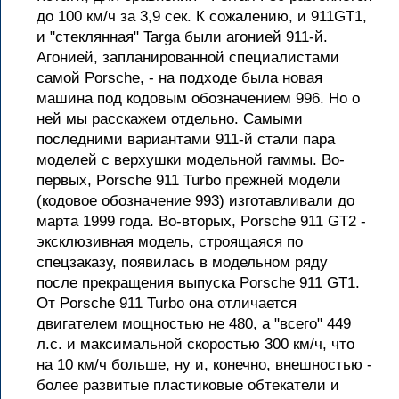
до 100 км/ч за 3,9 сек. К сожалению, и 911GT1,
и "стеклянная" Targa были агонией 911-й.
Агонией, запланированной специалистами
самой Porsche, - на подходе была новая
машина под кодовым обозначением 996. Но о
ней мы расскажем отдельно. Самыми
последними вариантами 911-й стали пара
моделей с верхушки модельной гаммы. Во-
первых, Porsche 911 Turbo прежней модели
(кодовое обозначение 993) изготавливали до
марта 1999 года. Во-вторых, Porsche 911 GT2 -
эксклюзивная модель, строящаяся по
спецзаказу, появилась в модельном ряду
после прекращения выпуска Porsche 911 GT1.
От Porsche 911 Turbo она отличается
двигателем мощностью не 480, а "всего" 449
л.с. и максимальной скоростью 300 км/ч, что
на 10 км/ч больше, ну и, конечно, внешностью -
более развитые пластиковые обтекатели и