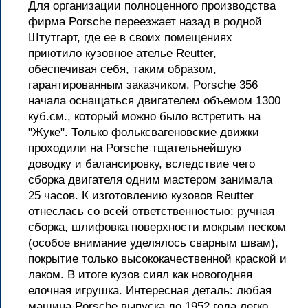
Для организации полноценного производства
фирма Porsche переезжает назад в родной
Штутгарт, где ее в своих помещениях
приютило кузовное ателье Reutter,
обеспечивая себя, таким образом,
гарантированным заказчиком. Porsche 356
начала оснащаться двигателем объемом 1300
куб.см., который можно было встретить на
"Жуке". Только фольксвагеновские движки
проходили на Porsche тщательнейшую
доводку и балансировку, вследствие чего
сборка двигателя одним мастером занимала
25 часов. К изготовлению кузовов Reutter
отнеслась со всей ответственностью: ручная
сборка, шлифовка поверхности мокрым песком
(особое внимание уделялось сварным швам),
покрытие только высококачественной краской и
лаком. В итоге кузов сиял как новогодняя
елочная игрушка. Интересная деталь: любая
машина Porsche выпуска до 1952 года легко