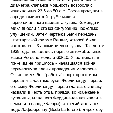
диаметра клапанов мощность возросла с
изначальных 23,5 до 50 л.с. После продувки в
аэродинамической трубе макета
первоначального варианта кузова Коменда и
Микл внесли в его конфигурацию несколько
улучшений. Затем чертежи были переданы
штутгартской фирме Reutter, которой были
изготовлены 3 алюминиевых кузова. Так летом
1939 года, появились первые автомобильные
марки Porsche модели 60К10. Участвовать в
гонке им не пришлось - начавшаяся война
перечеркнула планы проведения марафона.
Оставшиеся без "работы" спорт-прототипы
перешли в частные руки: Фердинанду Порше,
его сыну Фердинанду Порше (да-да, сынишку
назвали в честь отца, правда, во избежание
путаницы, младшего Фердинанда называли в
семье и в народе Ферри), а третий достался
Бодо Лафференцу (Bodo Lafferenz), директору