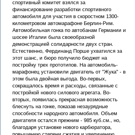
спортивный комитет взялся за
финансирование разработки спортивного
автомобиля для участия в скоростном 1300-
километровом автомарафоне Берлин-Рим.
Автомобильная гонка по автобанам Германии и
шосее Италии была своеобразной
демонстрацией солидарности двух стран.
Естественно, Фердинанд Порше ухватился за
этот шанс, и бюро получило бюджет на
постройку трех прототипов. На автомобиль-
марафонец установили двигатель от "Жука" - в
этом была двойная выгода. Во-первых,
сокращалось время и расходы, связанные с
постройкой нового силового агрегата. Во-
вторых, появилась прекрасная возможность
блеснуть на гонке, показав незаурядные
способности народного автомобиля. Объем
двигателя остался прежним - 985 куб.см., но,
благодаря установке нового карбюратора,
повышению степени сжатия и увеличению