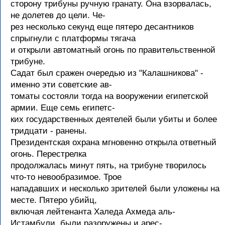
сторону трибуны ручную гранату. Она взорвалась,
не долетев до цели. Че-
рез несколько секунд еще пятеро десантников
спрыгнули с платформы тягача
и открыли автоматный огонь по правительственной
трибуне.
Садат был сражен очередью из "Калашникова" -
именно эти советские ав-
томаты состояли тогда на вооружении египетской
армии. Еще семь египетс-
ких государственных деятелей были убиты и более
тридцати - ранены.
Президентская охрана мгновенно открыла ответный
огонь. Перестрелка
продолжалась минут пять, на трибуне творилось
что-то невообразимое. Трое
нападавших и несколько зрителей были уложены на
месте. Пятеро убийц,
включая лейтенанта Халеда Ахмеда аль-
Истамбули, были разоружены и арес-