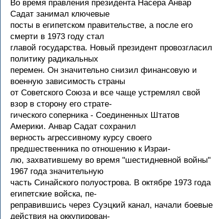
Во время правления президента Насера Анвар
Садат занимал ключевые
посты в египетском правительстве, а после его
смерти в 1973 году стал
главой государства. Новый президент провозгласил
политику радикальных
перемен. Он значительно снизил финансовую и
военную зависимость страны
от Советского Союза и все чаще устремлял свой
взор в сторону его страте-
гического соперника - Соединенных Штатов
Америки. Анвар Садат сохранил
верность агрессивному курсу своего
предшественника по отношению к Израи-
лю, захватившему во время "шестидневной войны"
1967 года значительную
часть Синайского полуострова. В октябре 1973 года
египетские войска, пе-
реправившись через Суэцкий канал, начали боевые
действия на оккупирован-