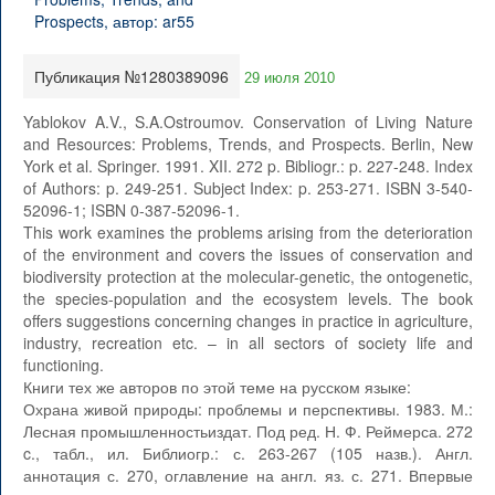
Публикация №1280389096
29 июля 2010
Yablokov A.V., S.A.Ostroumov. Conservation of Living Nature
and Resources: Problems, Trends, and Prospects. Berlin, New
York et al. Springer. 1991. XII. 272 p. Bibliogr.: p. 227-248. Index
of Authors: p. 249-251. Subject Index: p. 253-271. ISBN 3-540-
52096-1; ISBN 0-387-52096-1.
This work examines the problems arising from the deterioration
of the environment and covers the issues of conservation and
biodiversity protection at the molecular-genetic, the ontogenetic,
the species-population and the ecosystem levels. The book
offers suggestions concerning changes in practice in agriculture,
industry, recreation etc. – in all sectors of society life and
functioning.
Книги тех же авторов по этой теме на русском языке:
Охрана живой природы: проблемы и перспективы. 1983. М.:
Лесная промышленностьиздат. Под ред. Н. Ф. Реймерса. 272
c., табл., ил. Библиогр.: с. 263-267 (105 назв.). Англ.
аннотация с. 270, оглавление на англ. яз. с. 271. Впервые