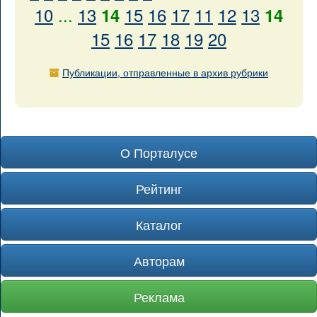
10
...
13
15
16
17
11
12
13
14
14
15
16
17
18
19
20
Публикации, отправленные в архив рубрики
О Порталусе
Рейтинг
Каталог
Авторам
Реклама