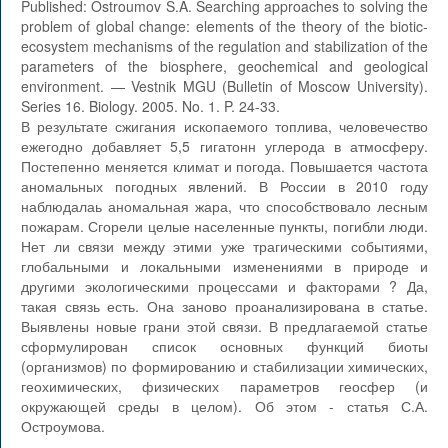
Published: Ostroumov S.A. Searching approaches to solving the
problem of global change: elements of the theory of the biotic-
ecosystem mechanisms of the regulation and stabilization of the
parameters of the biosphere, geochemical and geological
environment. — Vestnik MGU (Bulletin of Moscow University).
Series 16. Biology. 2005. No. 1. P. 24-33.
В результате сжигания ископаемого топлива, человечество
ежегодно добавляет 5,5 гигатонн углерода в атмосферу.
Постепенно меняется климат и погода. Повышается частота
аномальных погодных явлений. В России в 2010 году
наблюдалаь аномальная жара, что способствовало лесным
пожарам. Сгорели целые населенные пункты, погибли люди.
Нет ли связи между этими уже трагическими событиями,
глобальными и локальными изменениями в природе и
другими экологическими процессами и факторами ? Да,
такая связь есть. Она заново проанализирована в статье.
Выявлены новые грани этой связи. В предлагаемой статье
сформулирован список основных функций биоты
(организмов) по формированию и стабилизации химических,
геохимических, физических параметров геосфер (и
окружающей среды в целом). Об этом - статья С.А.
Остроумова.