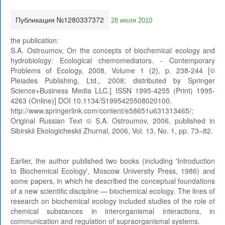
Публикация №1280337372
28 июля 2010
the publication:
S.A. Ostroumov, On the concepts of biochemical ecology and
hydrobiology: Ecological chemomediators. - Contemporary
Problems of Ecology, 2008, Volume 1 (2), p. 238-244 [©
Pleiades Publishing, Ltd., 2008; distributed by Springer
Science+Business Media LLC.] ISSN 1995-4255 (Print) 1995-
4263 (Online)] DOI 10.1134/S1995425508020100.
http://www.springerlink.com/content/e58651u631313465/;
Original Russian Text © S.A. Ostroumov, 2006, published in
Sibirskii Ekologicheskii Zhurnal, 2006, Vol. 13, No. 1, pp. 73–82.
Earlier, the author published two books (including 'Introduction
to Biochemical Ecology', Moscow University Press, 1986) and
some papers, in which he described the conceptual foundations
of a new scientific discipline — biochemical ecology. The lines of
research on biochemical ecology included studies of the role of
chemical substances in interorganismal interactions, in
communication and regulation of supraorganismal systems.