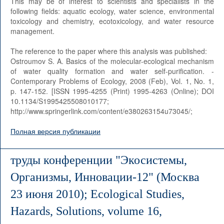
This may be of interest to scientists and specialists in the
following fields: aquatic ecology, water science, environmental
toxicology and chemistry, ecotoxicology, and water resource
management.
The reference to the paper where this analysis was published:
Ostroumov S. A. Basics of the molecular-ecological mechanism
of water quality formation and water self-purification. -
Contemporary Problems of Ecology, 2008 (Feb), Vol. 1, No. 1,
p. 147-152. [ISSN 1995-4255 (Print) 1995-4263 (Online); DOI
10.1134/S1995425508010177;
http://www.springerlink.com/content/e380263154u73045/;
Полная версия публикации
труды конференции "Экосистемы,
Организмы, Инновации-12" (Москва
23 июня 2010); Ecological Studies,
Hazards, Solutions, volume 16,