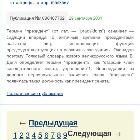
Публикация №1096467762
29 сентября 2004
Термин “президент” (от лат. — “praesidens”) означает —
сидящий впереди. В античные времена президентами
называли лиц, исполняющих функции
председательствующих на различных заседаниях. Очевидно
поэтому Толковый словарь живого великорусского языка В.
Даля определяет термин “президентъ” как “старший член
совещательного места, управления”1. Впоследствии из
данного первоначального значения слова “президент”
появилась такая должность как президент сената.
Полная версия публикации
←
Предыдущая
→
Следующая
1
2
3
4
5
6
7
8
9