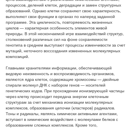
процессов, делений клеток, деградации и замен структурных
образований. Однако клетки сохраняют свою характерность,
выполняют свои функции в органах по наперед заданной
программе. Эта цикличность, повторяемость жизненных
циклов — характерная особенность элементов живой
природы. В этой нескончаемой игре взаимодействий структур,
столкновений различных сил на фоне сохраняемости
генотипа в среднем выступают процессы изменчивости за счет
мутаций, неточного воссоздания измененных молекулярных
композиций.
Главными хранителями информации, обеспечивающей
видовую неизменность и воспроизводимость организмов,
являются ядра клеток, содержащие хромосомы — двойные
спирали молекул ДНК с набором генов — носителей
генетических кодов. При прохождении ионизирующей частицы
через клетку происходит передача энергии клеточным
структурам за счет механизма ионизации молекулярных
комплексов, образования цепочки (кластеров) радикалов.
Тоны и радикалы, являясь химически активными агентами,
вступают в химические воздействия с молекулами белков с
образованием сложных комплексов. Кроме того,