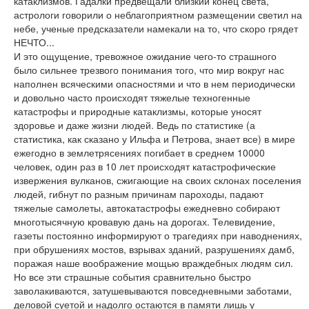
катаклизмов. Гадалки предвещали близкий конец света,
астрологи говорили о неблагоприятном размещении светил на
небе, ученые предсказатели намекали на то, что скоро грядет
НЕЧТО...
И это ощущение, тревожное ожидание чего-то страшного
было сильнее трезвого понимания того, что мир вокруг нас
наполнен всяческими опасностями и что в нем периодически
и довольно часто происходят тяжелые техногенные
катастрофы и природные катаклизмы, которые уносят
здоровье и даже жизни людей. Ведь по статистике (а
статистика, как сказано у Ильфа и Петрова, знает все) в мире
ежегодно в землетрясениях погибает в среднем 10000
человек, один раз в 10 лет происходят катастрофические
извержения вулканов, сжигающие на своих склонах поселения
людей, гибнут по разным причинам пароходы, падают
тяжелые самолеты, автокатастрофы ежедневно собирают
многотысячную кровавую дань на дорогах. Телевидение,
газеты постоянно информируют о трагедиях при наводнениях,
при обрушениях мостов, взрывах зданий, разрушениях дамб,
поражая наше воображение мощью враждебных людям сил.
Но все эти страшные события сравнительно быстро
заволакиваются, затушевываются повседневными заботами,
деловой суетой и надолго остаются в памяти лишь у