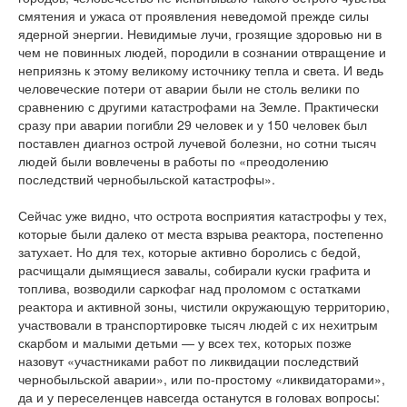
смятения и ужаса от проявления неведомой прежде силы
ядерной энергии. Невидимые лучи, грозящие здоровью ни в
чем не повинных людей, породили в сознании отвращение и
неприязнь к этому великому источнику тепла и света. И ведь
человеческие потери от аварии были не столь велики по
сравнению с другими катастрофами на Земле. Практически
сразу при аварии погибли 29 человек и у 150 человек был
поставлен диагноз острой лучевой болезни, но сотни тысяч
людей были вовлечены в работы по «преодолению
последствий чернобыльской катастрофы».
Сейчас уже видно, что острота восприятия катастрофы у тех,
которые были далеко от места взрыва реактора, постепенно
затухает. Но для тех, которые активно боролись с бедой,
расчищали дымящиеся завалы, собирали куски графита и
топлива, возводили саркофаг над проломом с остатками
реактора и активной зоны, чистили окружающую территорию,
участвовали в транспортировке тысяч людей с их нехитрым
скарбом и малыми детьми — у всех тех, которых позже
назовут «участниками работ по ликвидации последствий
чернобыльской аварии», или по-простому «ликвидаторами»,
да и у переселенцев навсегда останутся в головах вопросы: