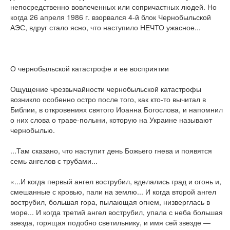
непосредственно вовлеченных или сопричастных людей. Но
когда 26 апреля 1986 г. взорвался 4-й блок Чернобыльской
АЭС, вдруг стало ясно, что наступило НЕЧТО ужасное...
О чернобыльской катастрофе и ее восприятии
Ощущение чрезвычайности чернобыльской катастрофы
возникло особенно остро после того, как кто-то вычитал в
Библии, в откровениях святого Иоанна Богослова, и напомнил
о них слова о траве-полыни, которую на Украине называют
чернобылью.
...Там сказано, что наступит день Божьего гнева и появятся
семь ангелов с трубами...
«...И когда первый ангел вострубил, вделались град и огонь и,
смешанные с кровью, пали на землю... И когда второй ангел
вострубил, большая гора, пылающая огнем, низверглась в
море... И когда третий ангел вострубил, упала с неба большая
звезда, горящая подобно светильнику, и имя сей звезде —