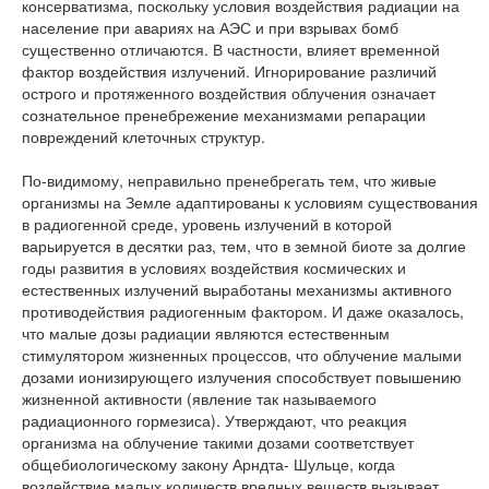
консерватизма, поскольку условия воздействия радиации на
население при авариях на АЭС и при взрывах бомб
существенно отличаются. В частности, влияет временной
фактор воздействия излучений. Игнорирование различий
острого и протяженного воздействия облучения означает
сознательное пренебрежение механизмами репарации
повреждений клеточных структур.
По-видимому, неправильно пренебрегать тем, что живые
организмы на Земле адаптированы к условиям существования
в радиогенной среде, уровень излучений в которой
варьируется в десятки раз, тем, что в земной биоте за долгие
годы развития в условиях воздействия космических и
естественных излучений выработаны механизмы активного
противодействия радиогенным фактором. И даже оказалось,
что малые дозы радиации являются естественным
стимулятором жизненных процессов, что облучение малыми
дозами ионизирующего излучения способствует повышению
жизненной активности (явление так называемого
радиационного гормезиса). Утверждают, что реакция
организма на облучение такими дозами соответствует
общебиологическому закону Арндта- Шульце, когда
воздействие малых количеств вредных веществ вызывает