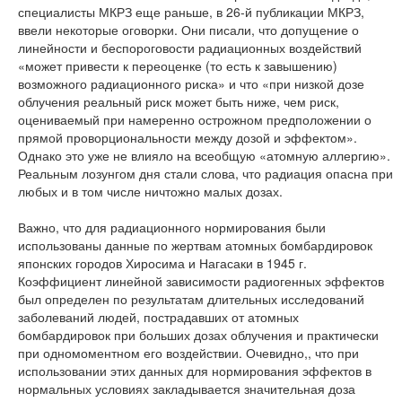
специалисты МКРЗ еще раньше, в 26-й публикации МКРЗ,
ввели некоторые оговорки. Они писали, что допущение о
линейности и беспороговости радиационных воздействий
«может привести к переоценке (то есть к завышению)
возможного радиационного риска» и что «при низкой дозе
облучения реальный риск может быть ниже, чем риск,
оцениваемый при намеренно острожном предположении о
прямой проворциональности между дозой и эффектом».
Однако это уже не влияло на всеобщую «атомную аллергию».
Реальным лозунгом дня стали слова, что радиация опасна при
любых и в том числе ничтожно малых дозах.
Важно, что для радиационного нормирования были
использованы данные по жертвам атомных бомбардировок
японских городов Хиросима и Нагасаки в 1945 г.
Коэффициент линейной зависимости радиогенных эффектов
был определен по результатам длительных исследований
заболеваний людей, пострадавших от атомных
бомбардировок при больших дозах облучения и практически
при одномоментном его воздействии. Очевидно,, что при
использовании этих данных для нормирования эффектов в
нормальных условиях закладывается значительная доза