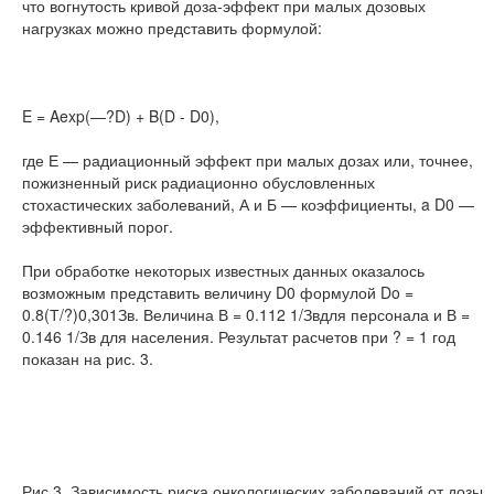
что вогнутость кривой доза-эффект при малых дозовых
нагрузках можно представить формулой:
E = Aexp(—?D) + B(D - D0),
где Е — радиационный эффект при малых дозах или, точнее,
пожизненный риск радиационно обусловленных
стохастических заболеваний, А и Б — коэффициенты, a D0 —
эффективный порог.
При обработке некоторых известных данных оказалось
возможным представить величину D0 формулой Do =
0.8(Т/?)0,301Зв. Величина В = 0.112 1/Звдля персонала и В =
0.146 1/Зв для населения. Результат расчетов при ? = 1 год
показан на рис. 3.
Рис.3. Зависимость риска онкологических заболеваний от дозы