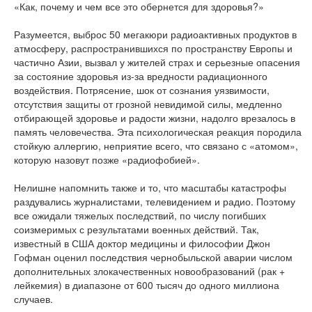
«Как, почему и чем все это обернется для здоровья?»
Разумеется, выброс 50 мегакюри радиоактивных продуктов в
атмосферу, распространившихся по пространству Европы и
частично Азии, вызвал у жителей страх и серьезные опасения
за состояние здоровья из-за вредности радиационного
воздействия. Потрясение, шок от сознания уязвимости,
отсутствия защиты от грозной невидимой силы, медленно
отбирающей здоровье и радости жизни, надолго врезалось в
память человечества. Эта психологическая реакция породила
стойкую аллергию, неприятие всего, что связано с «атомом»,
которую назовут позже «радиофобией».
Нелишне напомнить также и то, что масштабы катастрофы
раздувались журналистами, телевидением и радио. Поэтому
все ожидали тяжелых последствий, по числу погибших
соизмеримых с результатами военных действий. Так,
известный в США доктор медицины и философии Джон
Гофман оценил последствия чернобыльской аварии числом
дополнительных злокачественных новообразований (рак +
лейкемия) в диапазоне от 600 тысяч до одного миллиона
случаев.