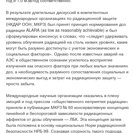
год и 1.0 мЗв/год соответственно.
В результате длительных дискуссий в компетентных
международных организациях по радиационной защите
(НКДАР ООН, МКРЗ) был принят принцип нормирования доз
радиации ALARA (as low as reasonably achievable) и был
сформулирован консенсус в словах, что «следует удерживать
уровень облучения радиацией на столь низких уровнях, какие
могут быть разумно достигнуты с учетом экономических и
социальных факторов». Однако после известных аварий на
АЭС в общественном сознании усилилось восприятие
излучения как опасного фактора при любых малых значениях
доз, а необходимость разумного сопоставления социальных и
экономических выгод и затрат на радиационную защиту —
просто забыта.
Международные научные организации оказались в плену
эмоций и под прессом «общественного неприятия радиации»
приняли в публикации МКРЗ № 60 консервативную концепцию
линейной и беспороговой зависимости радиационных
эффектов от дозы облучения — ЛБК. Эта концепция затем
была положена в основу национальных Норм радиационной
безопасности НРБ-99. Сознавая спорность такого подхода,