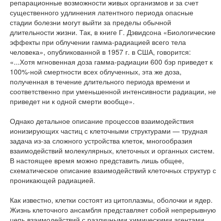
репарационные возможности живых организмов и за счет
существенного удлинения латентного периода опасные
стадии болезни могут выйти за пределы обычной
длительности жизни. Так, в книге Г. Дэвидсона «Биологические
эффекты при облучении гамма-радиацией всего тела
человека», опубликованной в 1957 г. в США, говорится:
«...Хотя мгновенная доза гамма-радиации 600 бэр приведет к
100%-ной смертности всех облученных, эта же доза,
полученная в течение длительного периода времени и
соответственно при уменьшенной интенсивности радиации, не
приведет ни к одной смерти вообще».
Однако детальное описание процессов взаимодействия
ионизирующих частиц с клеточными структурами — трудная
задача из-за сложного устройства клеток, многообразия
взаимодействий молекулярных, клеточных и органных систем.
В настоящее время можно представить лишь общее,
схематическое описание взаимодействий клеточных структур с
проникающей радиацией.
Как известно, клетки состоят из цитоплазмы, оболочки и ядер.
Жизнь клеточного ансамбля представляет собой непрерывную
цепь взаимодействий с различными химическими агентами,