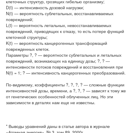
клеточных структур, грозящих гибелью организму;
D(t) — интенсивность дозовой нагрузки;
N(t) — вероятность сублетальных, восстанавливаемых
повреждений;
L(t) — вероятность летальных, невосстанавливаемых
повреждений, приводящих к отказу, то есть потере функций
клеточной структуры;
K(t) — вероятность канцерогенных трансформаций
поврежденных клеток.
Параметры ?, ? — вероятности сублетальных и летальных
повреждений, возникающих на единицу дозы; ?, ? —
интенсивности потоков повреждений и восстановления при
N(t) = 1; ? — интенсивность канцерогенных преобразований.
По-видимому, коэффициенты ?, ?, ?, ? — сложные функции
интенсивностей дозы, времени, а ?, ?, ? — зависят к тому же
от генетических особенностей облученных лиц. Но эти
зависимости в деталях нам еще не известны.
* Выводы уравнений даны в статье автора в журнале
«Атомная энергия», № 3, том 89, 2000г.