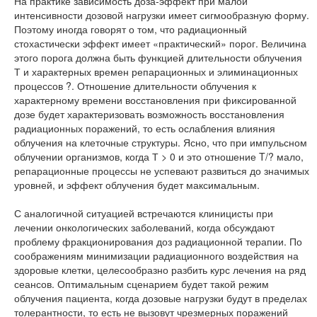
На практике зависимость доза-эффект при малой
интенсивности дозовой нагрузки имеет сигмообразную форму.
Поэтому иногда говорят о том, что радиационный
стохастически эффект имеет «практический» порог. Величина
этого порога должна быть функцией длительности облучения
Т и характерных времен репарационных и элиминационных
процессов ?. Отношение длительности облучения к
характерному времени восстановления при фиксированной
дозе будет характеризовать возможность восстановления
радиационных поражений, то есть ослабления влияния
облучения на клеточные структуры. Ясно, что при импульсном
облучении организмов, когда Т > 0 и это отношение T/? мало,
репарационные процессы не успевают развиться до значимых
уровней, и эффект облучения будет максимальным.
С аналогичной ситуацией встречаются клиницисты при
лечении онкологических заболеваний, когда обсуждают
проблему фракционирования доз радиационной терапии. По
соображениям минимизации радиационного воздействия на
здоровые клетки, целесообразно разбить курс лечения на ряд
сеансов. Оптимальным сценарием будет такой режим
облучения пациента, когда дозовые нагрузки будут в пределах
толерантности, то есть не вызовут чрезмерных поражений