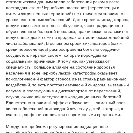
статистическим данным число заболеваний раком у всего
пострадавшего от Чернобыля населения (переселенцы и
жители загрязненных территорий) не отличается значимо от
уровня спонтанных заболеваний. Даже среди «ликвидаторов»,
получивших заметные дозы облучения, число радиационно
обусловленных болезней невелико, практически не зависит от
полученных доз и лежит в пределах статистических колебаний
числа заболеваний. В основном среди ликвидаторов (как и
среди переселенцев) распространены болезни сердечно-
сосудистой, нервной систем, которые порождаются
социальными причинами. К тому же, как утверждают
специалисты, большое влияние на состояние здоровья
населения в зоне чернобыльской катастрофы оказывает
психологический фактор стресса из-за страха радиационных
воздействий, то есть посттравматический синдром, вызванный
испугом и последующими дискомфортом от переселений,
слухов, ожиданий наступления «радиационных» болезней.
Единственно значимый эффект облучения — заметный рост
числа заболеваний щитовидной железы у детей, которые, к
счастью, эффективно лечатся современными средствами.
Между тем проблема регулирования радиационных
воздействий после чернобыльской катастрофы чрезвычайно