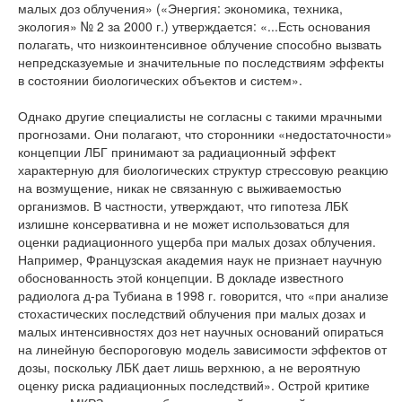
малых доз облучения» («Энергия: экономика, техника,
экология» № 2 за 2000 г.) утверждается: «...Есть основания
полагать, что низкоинтенсивное облучение способно вызвать
непредсказуемые и значительные по последствиям эффекты
в состоянии биологических объектов и систем».
Однако другие специалисты не согласны с такими мрачными
прогнозами. Они полагают, что сторонники «недостаточности»
концепции ЛБГ принимают за радиационный эффект
характерную для биологических структур стрессовую реакцию
на возмущение, никак не связанную с выживаемостью
организмов. В частности, утверждают, что гипотеза ЛБК
излишне консервативна и не может использоваться для
оценки радиационного ущерба при малых дозах облучения.
Например, Французская академия наук не признает научную
обоснованность этой концепции. В докладе известного
радиолога д-ра Тубиана в 1998 г. говорится, что «при анализе
стохастических последствий облучения при малых дозах и
малых интенсивностях доз нет научных оснований опираться
на линейную беспороговую модель зависимости эффектов от
дозы, поскольку ЛБК дает лишь верхнюю, а не вероятную
оценку риска радиационных последствий». Острой критике