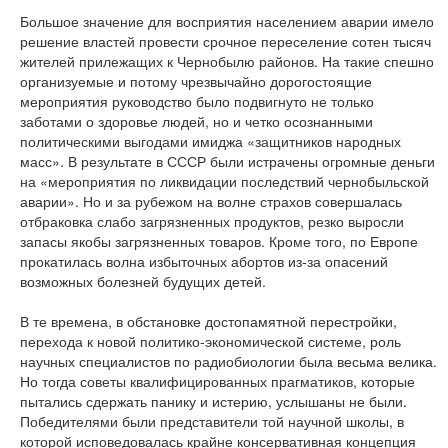
Большое значение для восприятия населением аварии имело
решение властей провести срочное переселение сотен тысяч
жителей прилежащих к Чернобылю районов. На такие спешно
организуемые и потому чрезвычайно дорогостоящие
мероприятия руководство было подвигнуто не только
заботами о здоровье людей, но и четко осознанными
политическими выгодами имиджа «защитников народных
масс». В результате в СССР были истрачены огромные деньги
на «мероприятия по ликвидации последствий чернобыльской
аварии». Но и за рубежом на волне страхов совершалась
отбраковка слабо загрязненных продуктов, резко выросли
запасы якобы загрязненных товаров. Кроме того, по Европе
прокатилась волна избыточных абортов из-за опасений
возможных болезней будущих детей.
В те времена, в обстановке достопамятной перестройки,
перехода к новой политико-экономической системе, роль
научных специалистов по радиобиологии была весьма велика.
Но тогда советы квалифицированных прагматиков, которые
пытались сдержать панику и истерию, услышаны не были.
Победителями были представители той научной школы, в
которой исповедовалась крайне консервативная концепция