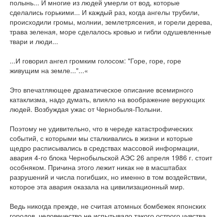
полынь... И многие из людей умерли от вод, которые
сделались горькими... И каждый раз, когда ангелы трубили,
происходили громы, молнии, землетрясения, и горели дерева,
трава зеленая, море сделалось кровью и гибли одушевленные
твари и люди...
...И говорил ангел громким голосом: "Горе, горе, горе
живущим на земле..."...«
Это впечатляющее драматическое описание всемирного
катаклизма, надо думать, влияло на воображение верующих
людей. Возбуждая ужас от Чернобыля-Полыни.
Поэтому не удивительно, что в череде катастрофических
событий, с которыми мы сталкивались в жизни и которые
щедро расписывались в средствах массовой информации,
авария 4-го блока Чернобыльской АЭС 26 апреля 1986 г. стоит
особняком. Причина этого лежит никак не в масштабах
разрушений и числа погибших, но именно в том воздействии,
которое эта авария оказала на цивилизационный мир.
Ведь никогда прежде, не считая атомных бомбежек японских
городов, человечество не испытывало такого острого чувства