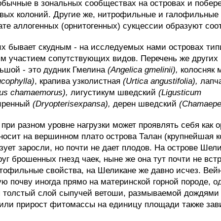
обычные в зональных сообществах на островах и побере
овых колоний. Другие же, нитрофильные и галофильные 
тате аллогенных (орнитогенных) сукцессии образуют со
их бывает скудным - на исследуемых нами островах тип
м участием сопутствующих видов. Перечень же других
льшой - это дудник Гмелина
(Angelica gmelinii),
колосняк 
ucophylla)
, крапива узколистная
(Urtica angustifolia),
лапча
us chamaemorus),
лигустикум шведский
(Ligusticum
иренный
(Dryopterisexpansa),
дерен шведский
(Chamaepe
д при разном уровне нагрузки может проявлять себя ка
осит на вершинном плато острова Талан (крупнейшая кол
зует заросли, но почти не дает плодов. На острове Шел
уг брошенных гнезд чаек, ныне же она тут почти не вст
тофильные свойства, на Шеликане же давно исчез. Вей
 почву иногда прямо на материнской горной породе, од
яя толстый слой сыпучей ветоши, размываемой дождями 
или прирост фитомассы на единицу площади также зави