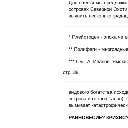
Для оценки мы предложили
островах Северной Охотии
выявить несколько града
* Плейстоцен - эпоха чет
** Полифаги - многоядные
*** См.: А. Иванов. Ямск
стр. 38
видового богатства исхо
острова и остров Талан).
вызывает катастрофическо
РАВНОВЕСИЕ? КРИЗИС