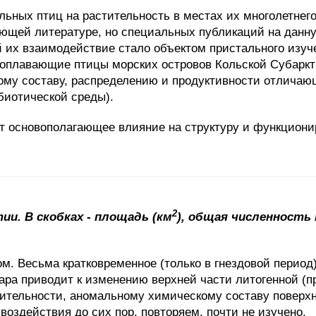
ьных птиц на растительность в местах их многолетнего
ющей литературе, но специальных публикаций на данную
 их взаимодействие стало объектом пристального изуче
оплавающие птицы морских островов Кольской Субарктики
вому составу, распределению и продуктивности отличаю
абиотической среды).
т основополагающее влияние на структуру и функциони
2
ии. В скобках
-
площадь (км
), общая численность
м. Весьма кратковременное (только в гнездовой период
зара приводит к изменению верхней части литогенной (
тительности, аномальному химическому составу поверх
воздействия до сих пор, повторяем, почти не изучено.