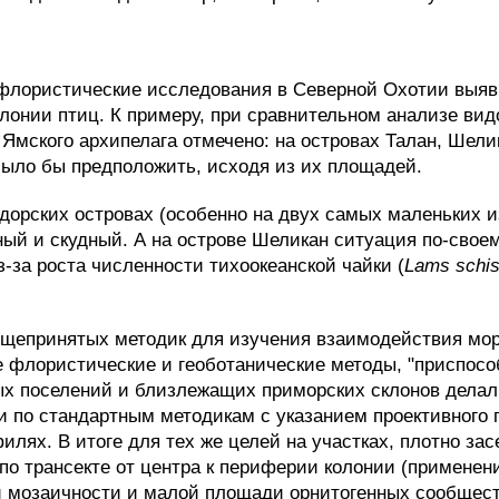
флористические исследования в Северной Охотии выяв
онии птиц. К примеру, при сравнительном анализе вид
 Ямского архипелага отмечено: на островах Талан, Шел
было бы предположить, исходя из их площадей.
дорских островах (особенно на двух самых маленьких и
ый и скудный. А на острове Шеликан ситуация по-свое
з-за роста численности тихоокеанской чайки (
Lams schis
бщепринятых методик для изучения взаимодействия мор
 флористические и геоботанические методы, "приспособ
ых поселений и близлежащих приморских склонов делал
 по стандартным методикам с указанием проективного п
лях. В итоге для тех же целей на участках, плотно з
 по трансекте от центра к периферии колонии (примене
й мозаичности и малой площади орнитогенных сообщес