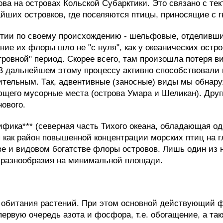
ова на островах Кольской Субарктики. Это связано с т
йших островков, где поселяются птицы, приносящие с 
тии по своему происхождению - шельфовые, отделившие
ание их флоры шло не "с нуля", как у океанических остр
тровной" период. Скорее всего, там произошла потеря в
В дальнейшем этому процессу активно способствовали к
ительным. Так, адвентивные (заносные) виды мы обнару
щего мусорные места (острова Умара и Шеликан). Друг
нового.
фика*** (северная часть Тихого океана, обладающая о
 как район повышенной концентрации морских птиц на 
ве и видовом богатстве флоры островов. Лишь один из н
 разнообразия на минимальной площади.
обитания растений. При этом основной действующий ф
первую очередь азота и фосфора, т.е. обогащение, а та