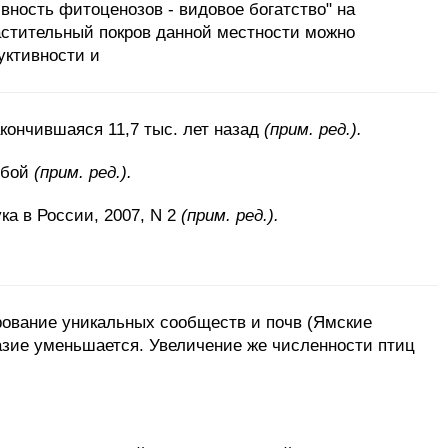
вность фитоценозов - видовое богатство" на
растительный покров данной местности можно
уктивности и
акончившаяся 11,7 тыс. лет назад
(прим. ред.).
ыбой
(прим. ред.).
ка в России, 2007, N 2
(прим. ред.).
рование уникальных сообществ и почв (Ямские
разие уменьшается. Увеличение же численности птиц
.