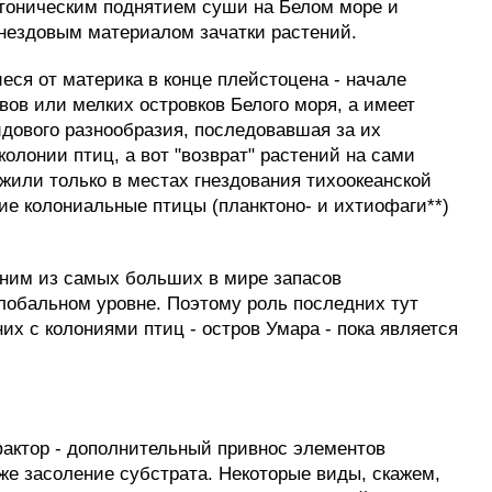
ектоническим поднятием суши на Белом море и
гнездовым материалом зачатки растений.
ся от материка в конце плейстоцена - начале
овов или мелких островков Белого моря, а имеет
идового разнообразия, последовавшая за их
олонии птиц, а вот "возврат" растений на сами
жили только в местах гнездования тихоокеанской
ие колониальные птицы (планктоно- и ихтиофаги**)
дним из самых больших в мире запасов
глобальном уровне. Поэтому роль последних тут
их с колониями птиц - остров Умара - пока является
актор - дополнительный привнос элементов
кже засоление субстрата. Некоторые виды, скажем,