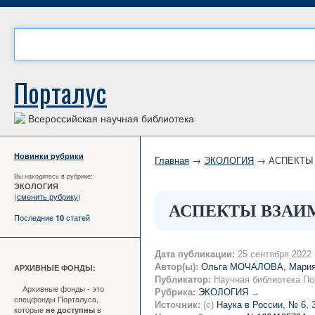
Порталус
Всероссийская научная библиотека
Новинки рубрики
Главная
→
ЭКОЛОГИЯ
→ АСПЕКТЫ 
Вы находитесь в рубрике:
ЭКОЛОГИЯ
(
сменить рубрику
)
АСПЕКТЫ ВЗАИМ
Последние
статей
10
Дата публикации:
25 сентября 2022
Автор(ы):
Ольга МОЧАЛОВА, Мари
АРХИВНЫЕ ФОНДЫ:
Публикатор:
Научная библиотека По
Архивные фонды - это
Рубрика:
ЭКОЛОГИЯ
→
спецфонды Порталуса,
Источник:
(c)
Наука в России, № 6, 
которые
в
не доступны