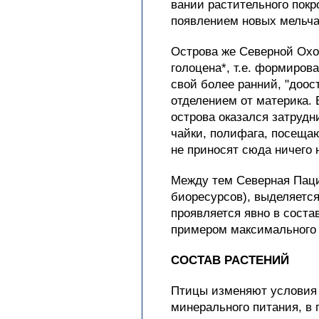
вании растительного покр
появлением новых мельча
Острова же Северной Охо
голоцена*, т.е. формиров
свой более ранний, "доос
отделением от материка. 
острова оказался затрудн
чайки, полифага, посещаю
не приносят сюда ничего 
Между тем Северная Паци
биоресурсов), выделяется
проявляется явно в соста
примером максимального
СОСТАВ РАСТЕНИЙ
Птицы изменяют условия 
минерального питания, в 