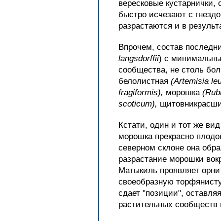
вересковые кустарнички, 
быстро исчезают с гнезд
разрастаются и в резуль
Впрочем, состав последн
langsdorffii
) с минимальны
сообщества, не столь бо
белолистная
(Artemisia le
fragiformis),
морошка
(Rub
scoticum),
щитовникрасш
Кстати, один и тот же ви
морошка прекрасно плодон
северном склоне она обра
разрастание морошки вокр
Матыкиль проявляет орни
своеобразную торфянистую
сдает "позиции", оставл
растительных сообществ 