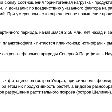
 схему соотношения "орнитогенная нагрузка - продукти
. И доказали: по воздействию указанного фактора на 
ций. При умеренном - это определенное повышение прод
вертичного периода, начавшаяся 2,58 млн. лет назад и з
; планктонофаги - питаются планктоном; ихтиофаги - р
ие острова - феномен природы Северной Пацифики. - Нау
дных фитоценозов (остров Умара); при сильном - форми
 При этом их продуктивность растет, а видовое разнооб
е разрушение растительного покрова (остров Шеликан)
?