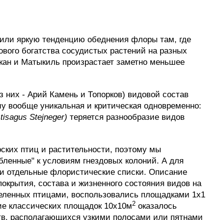
или яркую тенденцию обеднения флоры там, где
ового богатства сосудистых растений на разных
икан и Матыкиль произрастает заметно меньшее
з них - Арий Камень и Топорков) видовой состав
му вообще уникальная и критическая одновременно:
tisagus Stejneger)
теряется разнообразие видов
ских птиц и растительности, поэтому мы
ленные" к условиям гнездовых колоний. А для
и отдельные флористические списки. Описание
окрытия, состава и жизненного состояния видов на
аселенных птицами, воспользовались площадками 1x1
2
ние классических площадок 10x10м
оказалось
тв, располагающихся узкими полосами или пятнами