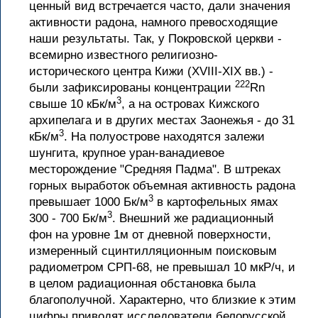
ценный вид встречается часто, дали значения
активности радона, намного превосходящие
наши результаты. Так, у Покровской церкви -
всемирно известного религиозно-
исторического центра Кижи (XVIII-XIX вв.) -
222
были зафиксированы концентрации
Rn
3
свыше 10 кБк/м
, а на островах Кижского
архипелага и в других местах Заонежья - до 31
3
кБк/м
. На полуострове находятся залежи
шунгита, крупное уран-ванадиевое
месторождение "Средняя Падма". В штреках
горных выработок объемная активность радона
3
превышает 1000 Бк/м
в картофельных ямах
3
300 - 700 Бк/м
. Внешний же радиационный
фон на уровне 1м от дневной поверхности,
измеренный сцинтилляционным поисковым
радиометром СРП-68, не превышал 10 мкР/ч, и
в целом радиационная обстановка была
благополучной. Характерно, что близкие к этим
цифры приводят исследователи белорусской