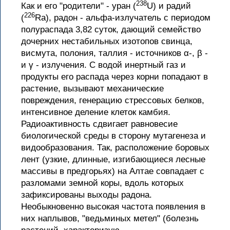
238
Как и его "родители" - уран (
U) и радий
226
(
Ra), радон - альфа-излучатель с периодом
полураспада 3,82 суток, дающий семейство
дочерних нестабильных изотопов свинца,
висмута, полония, таллия - источников α-, β -
и γ - излучения. С водой инертный газ и
продукты его распада через корни попадают в
растение, вызывают механические
повреждения, генерацию стрессовых белков,
интенсивное деление клеток камбия.
Радиоактивность сдвигает равновесие
биологической среды в сторону мутагенеза и
видообразования. Так, расположение боровых
лент (узкие, длинные, изгибающиеся лесные
массивы в предгорьях) на Алтае совпадает с
разломами земной коры, вдоль которых
зафиксированы выходы радона.
Необыкновенно высокая частота появления в
них наплывов, "ведьминых метел" (болезнь