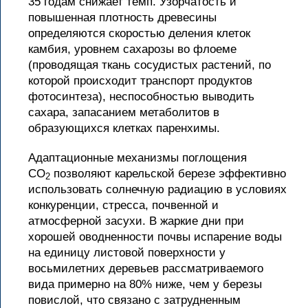
35 годам снижает темп. Узорчатость и
повышенная плотность древесины
определяются скоростью деления клеток
камбия, уровнем сахарозы во флоеме
(проводящая ткань сосудистых растений, по
которой происходит транспорт продуктов
фотосинтеза), неспособностью выводить
сахара, запасанием метаболитов в
образующихся клетках паренхимы.
Адаптационные механизмы поглощения
CO
позволяют карельской березе эффективно
2
использовать солнечную радиацию в условиях
конкуренции, стресса, почвенной и
атмосферной засухи. В жаркие дни при
хорошей оводненности почвы испарение воды
на единицу листовой поверхности у
восьмилетних деревьев рассматриваемого
вида примерно на 80% ниже, чем у березы
повислой, что связано с затрудненным