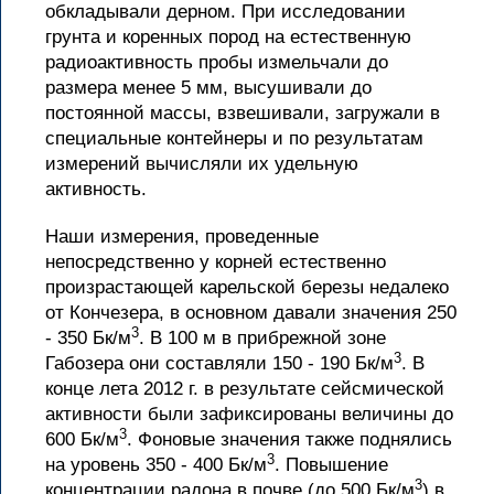
обкладывали дерном. При исследовании
грунта и коренных пород на естественную
радиоактивность пробы измельчали до
размера менее 5 мм, высушивали до
постоянной массы, взвешивали, загружали в
специальные контейнеры и по результатам
измерений вычисляли их удельную
активность.
Наши измерения, проведенные
непосредственно у корней естественно
произрастающей карельской березы недалеко
от Кончезера, в основном давали значения 250
3
- 350 Бк/м
. В 100 м в прибрежной зоне
3
Габозера они составляли 150 - 190 Бк/м
. В
конце лета 2012 г. в результате сейсмической
активности были зафиксированы величины до
3
600 Бк/м
. Фоновые значения также поднялись
3
на уровень 350 - 400 Бк/м
. Повышение
3
концентрации радона в почве (до 500 Бк/м
) в