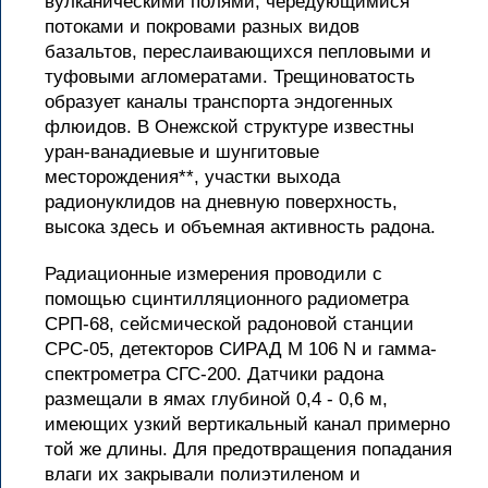
вулканическими полями, чередующимися
потоками и покровами разных видов
базальтов, переслаивающихся пепловыми и
туфовыми агломератами. Трещиноватость
образует каналы транспорта эндогенных
флюидов. В Онежской структуре известны
уран-ванадиевые и шунгитовые
месторождения**, участки выхода
радионуклидов на дневную поверхность,
высока здесь и объемная активность радона.
Радиационные измерения проводили с
помощью сцинтилляционного радиометра
СРП-68, сейсмической радоновой станции
СРС-05, детекторов СИРАД М 106 N и гамма-
спектрометра СГС-200. Датчики радона
размещали в ямах глубиной 0,4 - 0,6 м,
имеющих узкий вертикальный канал примерно
той же длины. Для предотвращения попадания
влаги их закрывали полиэтиленом и