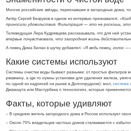
Многие российские звёзды, переехавшие в загородные дома, то
Актёр Сергей Безруков в одном из интервью признавался:
«Когд
приносили удовольствия. Фильтрация — это не роскошь, это
Телеведущая Лера Кудрявцева рассказывала, что для неё уст
впервые почувствовала, что загородная жизнь действительно
А певец Дима Билан в шутку добавлял:
«Я ведь певец, голос —
Какие системы используют
Системы очистки воды бывают разными: от простых фильтров ме
ржавчину, а где-то нужны установки для удаления железа, умя
по одной из надписей на рынке в Долгопрудном): мол,
система 
Джамшута или Мастурбека о технологиях, которые применяются 
Факты, которые удивляют
– В среднем житель загородного дома в России использует окол
– Около 70% владельцев частных домов сталкиваются с избыто