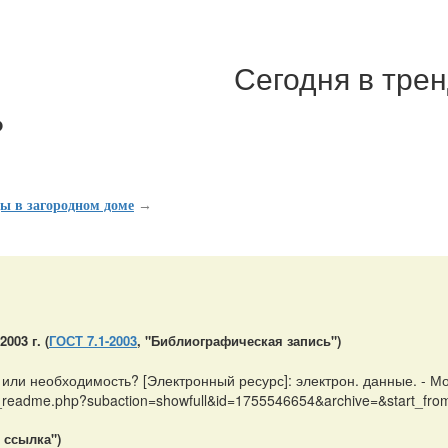
Сегодня в тре
?
ы в загородном доме
→
:
03 г. (
ГОСТ 7.1-2003
, "Библиографическая запись")
 или необходимость? [Электронный ресурс]: электрон. данные. - 
rus_readme.php?subaction=showfull&id=1755546654&archive=&start_fro
 ссылка")