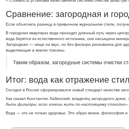
– Стоимость установки качественной системы очистки зачастую 
Сравнение: загородная и горо
Если объяснить разницу в привычном журнальном стиле, получ
В городских квартирах вода проходит длинный путь через центр
вода берётся из естественного источника, она насыщена минер
Загородная — чище на вкус, но без фильтра рискованна для зд
выделяющие в землю токсины.
Таким образом, загородные системы очистки с
Итог: вода как отражение сти
Сегодня в России сформировался новый стандарт качества загор
Как сказал Константин Хабенский, владелец загородного дома:
быть фильтры, если хочешь жить по-настоящему спокойно».
Вода — это не только здоровье. Это образ жизни, философия и 