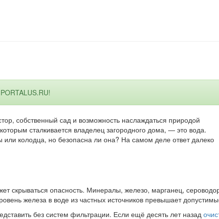
з PORTALUS.RU!
стор, собственный сад и возможность наслаждаться природой
 которым сталкивается владелец загородного дома, — это вода.
ы или колодца, но безопасна ли она? На самом деле ответ далеко
жет скрываться опасность. Минералы, железо, марганец, сероводор
уровень железа в воде из частных источников превышает допустимы
дставить без систем фильтрации. Если ещё десять лет назад
очис