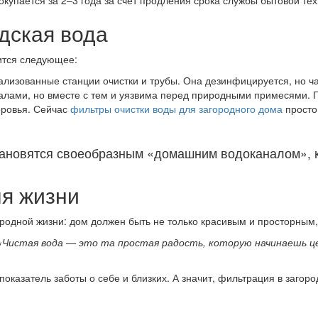
окупается за 2–3 года за счёт продления срока службы бытовой тех
дская вода
ится следующее:
ализованные станции очистки и трубы. Она дезинфицируется, но ча
алами, но вместе с тем и уязвима перед природными примесями. Го
оровья. Сейчас
фильтры очистки воды для загородного дома
просто
тановятся своеобразным «домашним водоканалом», к
ля жизни
одной жизни: дом должен быть не только красивым и просторным, н
«Чистая вода — это та простая радость, которую начинаешь цен
показатель заботы о себе и близких. А значит, фильтрация в загор