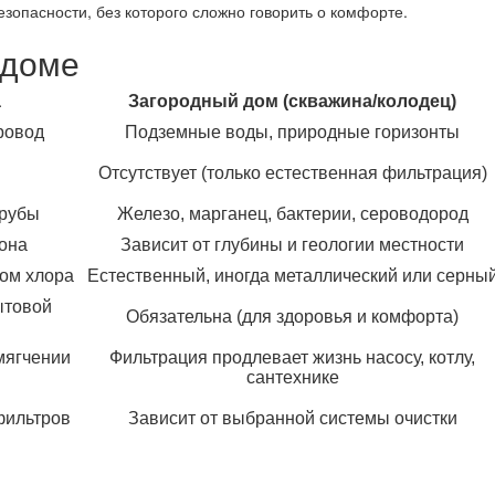
езопасности, без которого сложно говорить о комфорте.
 доме
а
Загородный дом (скважина/колодец)
ровод
Подземные воды, природные горизонты
Отсутствует (только естественная фильтрация)
трубы
Железо, марганец, бактерии, сероводород
йона
Зависит от глубины и геологии местности
сом хлора
Естественный, иногда металлический или серны
ытовой
Обязательна (для здоровья и комфорта)
мягчении
Фильтрация продлевает жизнь насосу, котлу,
сантехнике
фильтров
Зависит от выбранной системы очистки