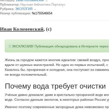
Автор(ы):
Иван Коломенский
→
Публикатор:
Научная библиотека Порталус
Рубрика:
ЭКОЛОГИЯ
→
Номер публикации:
№1755546654
Иван Коломенский
, (c)
ЭКСКЛЮЗИВ! Публикация обнародована в Интернете чере
Жизнь за городом кажется многим идеалом: свежий воздух, про
вдали от шумных магистралей. Но одно из первых испытаний, с
Казалось бы, прозрачная и холодная, она поступает из скважин
не всегда положительный.
Почему вода требует очистки
Учёные давно доказали: даже в кристально прозрачной воде мо
воде. Согласно данным экологов, в некоторых районах России 
Именно поэтому современные загородные дома невозможно пре