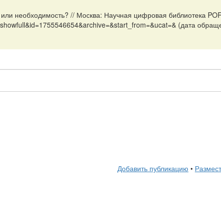
 или необходимость? // Москва: Научная цифровая библиотека POR
n=showfull&id=1755546654&archive=&start_from=&ucat=& (дата обраще
Добавить публикацию
•
Размест