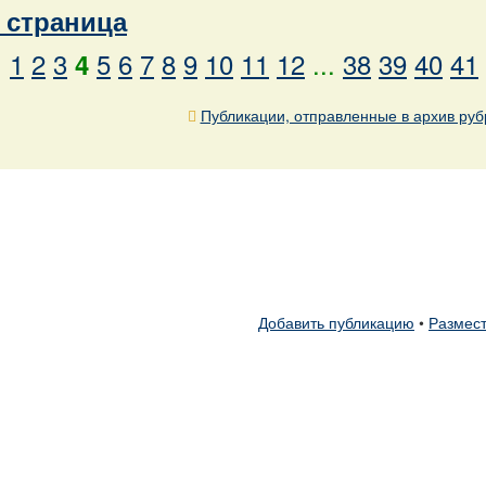
страница
1
2
3
5
6
7
8
9
10
11
12
...
38
39
40
41
4
Публикации, отправленные в архив руб
Добавить публикацию
•
Размест