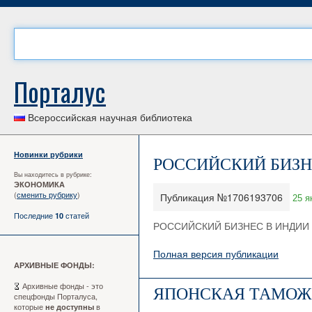
Порталус
Всероссийская научная библиотека
Новинки рубрики
РОССИЙСКИЙ БИЗН
Вы находитесь в рубрике:
ЭКОНОМИКА
(
сменить рубрику
)
Публикация №1706193706
25 я
Последние
статей
10
РОССИЙСКИЙ БИЗНЕС В ИНДИИ
Полная версия публикации
АРХИВНЫЕ ФОНДЫ:
Архивные фонды - это
ЯПОНСКАЯ ТАМОЖН
спецфонды Порталуса,
которые
в
не доступны