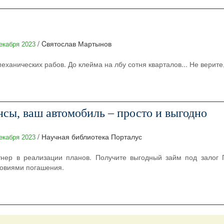
/ Cвятослав Мартынов
екабря 2023
ханических рабов. До клейма на лбу сотня кварталов... Не верите, 
сы, ваш автомобиль – просто и выгодно
/ Научная библиотека Порталус
екабря 2023
тнер в реализации планов. Получите выгодный займ под залог
ловиями погашения.