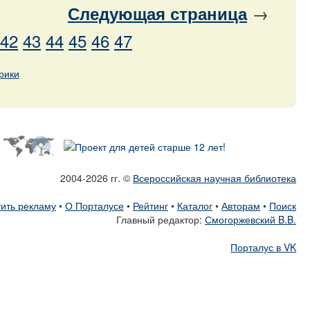
→
Следующая
страница
42
43
44
45
46
47
рики
2004-2026 гг. ©
Всероссийская научная библиотека
ить рекламу
•
О Порталусе
•
Рейтинг
•
Каталог
•
Авторам
•
Поиск
Главный редактор:
Смогоржевский B.B.
Порталус в VK