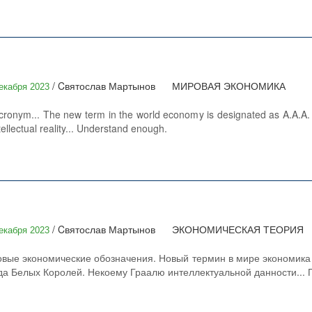
/ Cвятослав Мартынов
МИРОВАЯ ЭКОНОМИКА
екабря 2023
acronym... The new term in the world economy is designated as A.A.A. 
tellectual reality... Understand enough.
/ Cвятослав Мартынов
ЭКОНОМИЧЕСКАЯ ТЕОРИЯ
екабря 2023
е экономические обозначения. Новый термин в мире экономика наз
да Белых Королей. Некоему Граалю интеллектуальной данности...