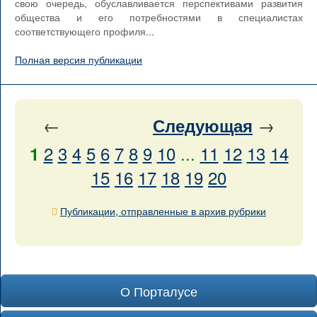
свою очередь, обуславливается перспективами развития
общества и его потребностями в специалистах
соответствующего профиля...
Полная версия публикации
←
→
Следующая
2
3
4
5
6
7
8
9
10
...
11
12
13
14
1
15
16
17
18
19
20
Публикации, отправленные в архив рубрики
О Порталусе