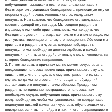
побуждениям, вызвавшим его, то расположение наше к
благотворителю усиливает благодарность, приносимую ему со
стороны людей, осчастливленных его великодушным
поступком. Нам кажется, что благодеяние его заслуживает
соответствующей ему награды. Мы всецело разделяем
внушаемую им к себе признательность; мы находим, что
благодетель достоин награды, как только мы вполне разделим
все чувства, говорящие в пользу его поощрения. Ибо если мы
признаем и разделяем чувства, которые побуждают к
поступку, то мы необходимо должны одобрить и самый
поступок и принять за его действительную цель - человека, на
которого благодеяние направлено.
2. По тем же самым причинам мы не можем сочувствовать
негодованию человека против лица, причинившего ему зло,
лишь потому, что оно сделало ему зло,- разве что только в
случае, когда мы не в состоянии оправдать побуждений,
заставивших его поступить таким образом. Прежде чем
разделять негодование пострадавшего человека, нам
необходимо осудить побуждения лица, причинившего ему
вред; необходимо, чтобы мы чувствовали, что сердце наше
недоступно никакой симпатии к чувствам, обусловившим его
поведение: если мы не найдем в них ничего несправедливого