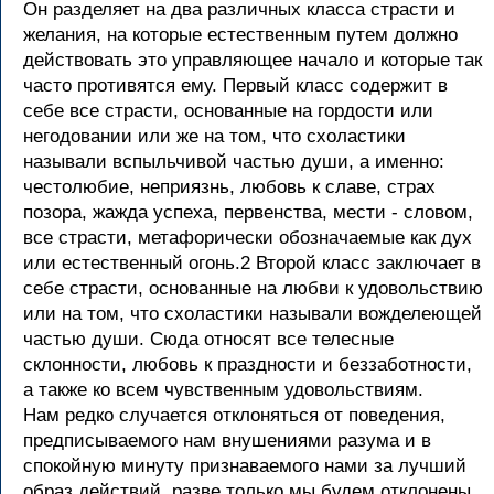
Он разделяет на два различных класса страсти и
желания, на которые естественным путем должно
действовать это управляющее начало и которые так
часто противятся ему. Первый класс содержит в
себе все страсти, основанные на гордости или
негодовании или же на том, что схоластики
называли вспыльчивой частью души, а именно:
честолюбие, неприязнь, любовь к славе, страх
позора, жажда успеха, первенства, мести - словом,
все страсти, метафорически обозначаемые как дух
или естественный огонь.2 Второй класс заключает в
себе страсти, основанные на любви к удовольствию
или на том, что схоластики называли вожделеющей
частью души. Сюда относят все телесные
склонности, любовь к праздности и беззаботности,
а также ко всем чувственным удовольствиям.
Нам редко случается отклоняться от поведения,
предписываемого нам внушениями разума и в
спокойную минуту признаваемого нами за лучший
образ действий, разве только мы будем отклонены