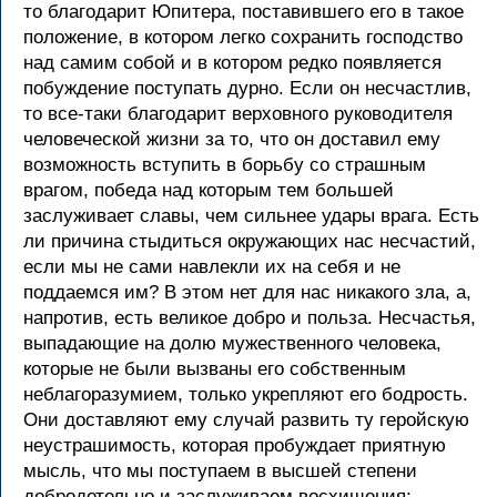
то благодарит Юпитера, поставившего его в такое
положение, в котором легко сохранить господство
над самим собой и в котором редко появляется
побуждение поступать дурно. Если он несчастлив,
то все-таки благодарит верховного руководителя
человеческой жизни за то, что он доставил ему
возможность вступить в борьбу со страшным
врагом, победа над которым тем большей
заслуживает славы, чем сильнее удары врага. Есть
ли причина стыдиться окружающих нас несчастий,
если мы не сами навлекли их на себя и не
поддаемся им? В этом нет для нас никакого зла, а,
напротив, есть великое добро и польза. Несчастья,
выпадающие на долю мужественного человека,
которые не были вызваны его собственным
неблагоразумием, только укрепляют его бодрость.
Они доставляют ему случай развить ту геройскую
неустрашимость, которая пробуждает приятную
мысль, что мы поступаем в высшей степени
добродетельно и заслуживаем восхищения: