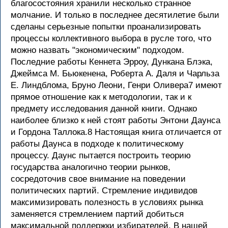
благосостояния хранили несколько странное
молчание. И только в последнее десятилетие были
сделаны серьезные попытки проанализировать
процессы коллективного выбора в русле того, что
можно назвать "экономическим" подходом.
Последние работы Кеннета Эрроу, Дункана Блэка,
Джеймса М. Бьюкенена, Роберта А. Даля и Чарльза
Е. Линдблома, Бруно Леони, Генри Оливера7 имеют
прямое отношение как к методологии, так и к
предмету исследования данной книги. Однако
наиболее близко к ней стоят работы Энтони Даунса
и Гордона Таллока.8 Настоящая книга отличается от
работы Даунса в подходе к политическому
процессу. Даунс пытается построить теорию
государства аналогично теории рынков,
сосредоточив свое внимание на поведении
политических партий. Стремление индивидов
максимизировать полезность в условиях рынка
заменяется стремлением партий добиться
максимальной поддержки избирателей. В нашей