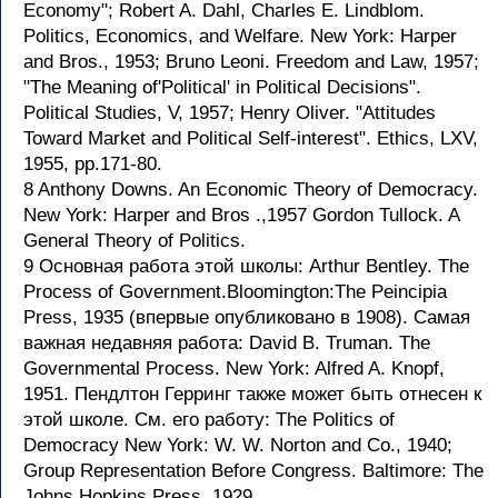
Economy"; Robert A. Dahl, Charles E. Lindblom.
Politics, Economics, and Welfare. New York: Harper
and Bros., 1953; Bruno Leoni. Freedom and Law, 1957;
"The Meaning of'Political' in Political Decisions".
Political Studies, V, 1957; Henry Oliver. "Attitudes
Toward Market and Political Self-interest". Ethics, LXV,
1955, pp.171-80.
8 Anthony Downs. An Economic Theory of Democracy.
New York: Harper and Bros .,1957 Gordon Tullock. A
General Theory of Politics.
9 Основная работа этой школы: Arthur Bentley. The
Process of Government.Bloomington:The Peincipia
Press, 1935 (впервые опубликовано в 1908). Самая
важная недавняя работа: David B. Truman. The
Governmental Process. New York: Alfred A. Knopf,
1951. Пендлтон Герринг также может быть отнесен к
этой школе. См. его работу: The Politics of
Democracy New York: W. W. Norton and Co., 1940;
Group Representation Before Congress. Baltimore: The
Johns Hopkins Press, 1929.