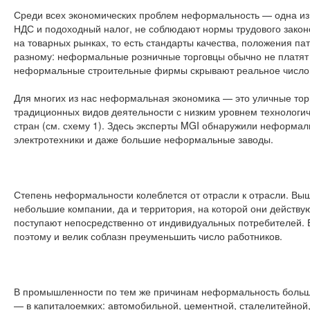
Среди всех экономических проблем неформальность — одна из
НДС и подоходный налог, не соблюдают нормы трудового закон
на товарных рынках, то есть стандарты качества, положения п
разному: неформальные розничные торговцы обычно не платят
неформальные строительные фирмы скрывают реальное число с
Для многих из нас неформальная экономика — это уличные тор
традиционных видов деятельности с низким уровнем технологич
стран (см. схему 1). Здесь эксперты MGI обнаружили неформа
электротехники и даже большие неформальные заводы.
Степень неформальности колеблется от отрасли к отрасли. Выше 
небольшие компании, да и территория, на которой они действу
поступают непосредственно от индивидуальных потребителей. Б
поэтому и велик соблазн преуменьшить число работников.
В промышленности по тем же причинам неформальность больше 
— в капиталоемких: автомобильной, цементной, сталелитейно