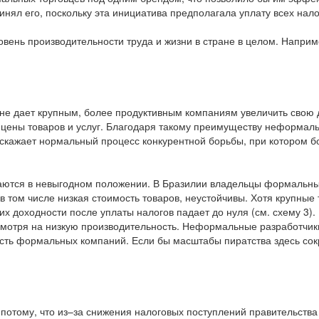
инял его, поскольку эта инициатива предполагала уплату всех нал
нь производительности труда и жизни в стране в целом. Например
не дает крупным, более продуктивным компаниям увеличить свою д
 цены товаров и услуг. Благодаря такому преимуществу неформаль
искажает нормальный процесс конкурентной борьбы, при котором 
ются в невыгодном положении. В Бразилии владельцы формальных
 том числе низкая стоимость товаров, неустойчивы. Хотя крупные 
их доходности после уплаты налогов падает до нуля (см. схему 
есмотря на низкую производительность. Неформальные разработчи
сть формальных компаний. Если бы масштабы пиратства здесь сокр
потому, что из–за снижения налоговых поступлений правительства