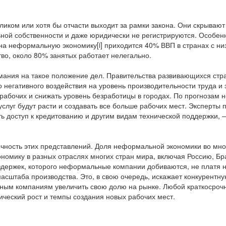
еликом или хотя бы отчасти выходит за рамки закона. Они скрывают
ной собственности и даже юридически не регистрируются. Особенн
 на неформальную экономику[i] приходится 40% ВВП в странах с ни
тво, около 80% занятых работает нелегально.
мания на такое положение дел. Правительства развивающихся стр
о негативного воздействия на уровень производительности труда 
рабочих и снижать уровень безработицы в городах. По прогнозам 
луг будут расти и создавать все больше рабочих мест. Эксперты
ть доступ к кредитованию и другим видам технической поддержки
очность этих представлений. Доля неформальной экономики во мног
номику в разных отраслях многих стран мира, включая Россию, Бр
издержек, которого неформальные компании добиваются, не платя 
масштаба производства. Это, в свою очередь, искажает конкурент
ьным компаниям увеличить свою долю на рынке. Любой краткосро
ческий рост и темпы создания новых рабочих мест.