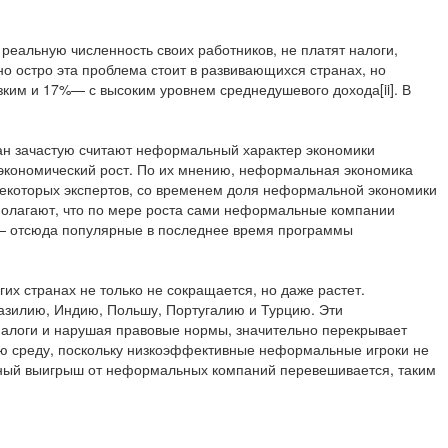
 реальную численность своих работников, не платят налоги,
о остро эта проблема стоит в развивающихся странах, но
зким и 17%— с высоким уровнем среднедушевого дохода[ii]. В
ан зачастую считают неформальный характер экономики
и экономический рост. По их мнению, неформальная экономика
некоторых экспертов, со временем доля неформальной экономики
 полагают, что по мере роста сами неформальные компании
, — отсюда популярные в последнее время программы
их странах не только не сокращается, но даже растет.
азилию, Индию, Польшу, Португалию и Турцию. Эти
налоги и нарушая правовые нормы, значительно перекрывает
ную среду, поскольку низкоэффективные неформальные игроки не
чный выигрыш от неформальных компаний перевешивается, таким