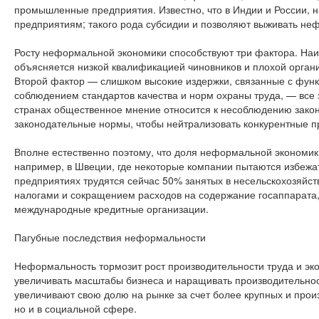
промышленные предприятия. Известно, что в Индии и России, 
предприятиям; такого рода субсидии и позволяют выживать не
Росту неформальной экономики способствуют три фактора. Наи
объясняется низкой квалификацией чиновников и плохой орган
Второй фактор — слишком высокие издержки, связанные с функ
соблюдением стандартов качества и норм охраны труда, — все
странах общественное мнение относится к несоблюдению законо
законодательные нормы, чтобы нейтрализовать конкурентные 
Вполне естественно поэтому, что доля неформальной экономики 
например, в Швеции, где некоторые компании пытаются избежат
предприятиях трудятся сейчас 50% занятых в несельскохозяйс
налогами и сокращением расходов на содержание госаппарата
международные кредитные организации.
Пагубные последствия неформальности
Неформальность тормозит рост производительности труда и эк
увеличивать масштабы бизнеса и наращивать производительнос
увеличивают свою долю на рынке за счет более крупных и прои
но и в социальной сфере.