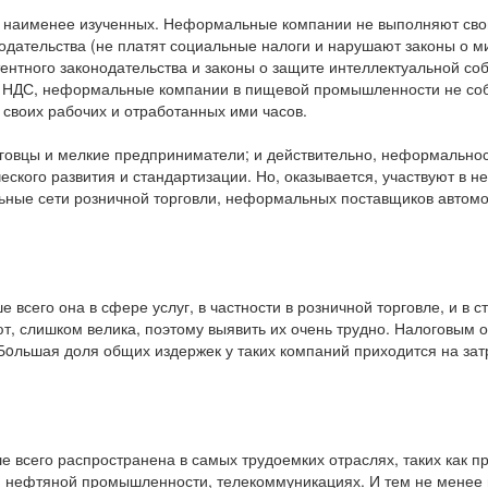
 наименее изученных. Неформальные компании не выполняют свои 
одательства (не платят социальные налоги и нарушают законы о
атентного законодательства и законы о защите интеллектуальной с
 НДС, неформальные компании в пищевой промышленности не соб
воих рабочих и отработанных ими часов.
говцы и мелкие предприниматели; и действительно, неформальнос
еского развития и стандартизации. Но, оказывается, участвуют в
льные сети розничной торговли, неформальных поставщиков автом
всего она в сфере услуг, в частности в розничной торговле, и в с
ют, слишком велика, поэтому выявить их очень трудно. Налоговым 
oльшая доля общих издержек у таких компаний приходится на зат
всего распространена в самых трудоемких отраслях, таких как п
й, нефтяной промышленности, телекоммуникациях. И тем не менее