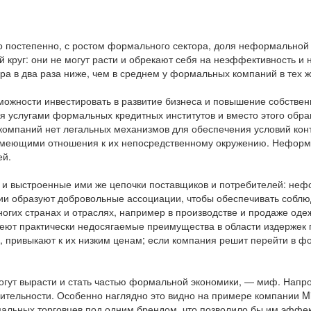
то постепенно, с ростом формального сектора, доля неформальной
круг: они не могут расти и обрекают себя на неэффективность и 
а в два раза ниже, чем в среднем у формальных компаний в тех же
ожности инвестировать в развитие бизнеса и повышение собстве
ся услугами формальных кредитных институтов и вместо этого об
мпаний нет легальных механизмов для обеспечения условий контр
е имеющими отношения к их непосредственному окружению. Неформ
ей.
и выстроенные ими же цепочки поставщиков и потребителей: нефо
 образуют добровольные ассоциации, чтобы обеспечивать соблюде
многих странах и отраслях, например в производстве и продаже од
ют практически недосягаемые преимущества в области издержек
привыкают к их низким ценам; если компания решит перейти в фор
гут вырасти и стать частью формальной экономики, — миф. Напро
ительности. Особенно наглядно это видно на примере компании Mi
альных торговцев под одним брендом, что позволило бы им эффек