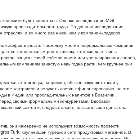
 экономики будет снижаться. Однако исследования MGI
низкую производительность труда. По данным исследования,
 отраслях, и во много раз ниже, чем у компаний–лидеров.
нной эффективности. Поскольку многие неформальные компании
ращаются к подпольным ростовщикам, которые дают лишь
актов, защиты своей собственности или урегулирования споров,
альным компаниям зачастую невыгодно расти: чем крупнее они
рмальные торговцы, например, обычно закупают товар у
ние контрактов и получать доступ к финансированию, но это
ежды в Индии или прохладительных напитков в Бразилии,
 перед своими формальными конкурентами. Вдобавок
мальный сектор и, следовательно, повысить свои цены, она
тив, они намеренно не используют возможность провести
gros Turk, крупнейшей турецкой сети продуктовых магазинов. В
тивнее вести закупки и получать операционную поддержку. Но,