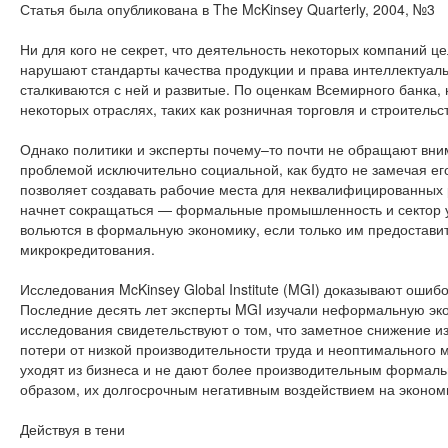
Статья была опубликована в The McKinsey Quarterly, 2004, №3
Ни для кого не секрет, что деятельность некоторых компаний ц
нарушают стандарты качества продукции и права интеллектуаль
сталкиваются с ней и развитые. По оценкам Всемирного банка,
некоторых отраслях, таких как розничная торговля и строительс
Однако политики и эксперты почему–то почти не обращают вни
проблемой исключительно социальной, как будто не замечая ег
позволяет создавать рабочие места для неквалифицированных 
начнет сокращаться — формальные промышленность и сектор ус
вольются в формальную экономику, если только им предостави
микрокредитования.
Исследования McKinsey Global Institute (MGI) доказывают ошиб
Последние десять лет эксперты MGI изучали неформальную эко
исследования свидетельствуют о том, что заметное снижение 
потери от низкой производительности труда и неоптимального 
уходят из бизнеса и не дают более производительным формал
образом, их долгосрочным негативным воздействием на экономи
Действуя в тени