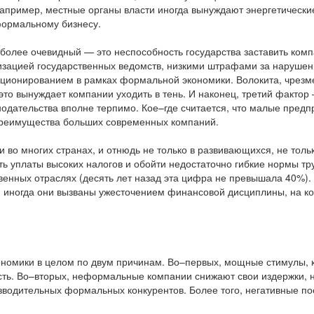
например, местные органы власти иногда вынуждают энергетическ
формальному бизнесу.
более очевидный — это неспособность государства заставить комп
изацией государственных ведомств, низкими штрафами за нарушен
ционированием в рамках формальной экономики. Волокита, чрезмер
 это вынуждает компании уходить в тень. И наконец, третий фак
дательства вполне терпимо. Кое–где считается, что малые предпр
преимущества больших современных компаний.
во многих странах, и отнюдь не только в развивающихся, не тольк
ь уплаты высоких налогов и обойти недостаточно гибкие нормы т
твенных отраслях (десять лет назад эта цифра не превышала 40%)
, иногда они вызваны ужесточением финансовой дисциплины, на 
ономики в целом по двум причинам. Во–первых, мощные стимулы, 
ть. Во–вторых, неформальные компании снижают свои издержки, н
зводительных формальных конкурентов. Более того, негативные п