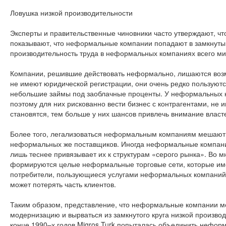
Ловушка низкой производительности
Эксперты и правительственные чиновники часто утверждают, ч
показывают, что неформальные компании попадают в замкнутый 
производительность труда в неформальных компаниях всего мир
Компании, решившие действовать неформально, лишаются возм
не имеют юридической регистрации, они очень редко пользуют
небольшие займы под заоблачные проценты. У неформальных ко
поэтому для них рискованно вести бизнес с контрагентами, н
становятся, тем больше у них шансов привлечь внимание власт
Более того, легализоваться неформальным компаниям мешают 
неформальных же поставщиков. Иногда неформальные компании
лишь теснее привязывает их к структурам «серого рынка». Во 
формируются целые неформальные торговые сети, которые име
потребители, пользующиеся услугами неформальных компаний, 
может потерять часть клиентов.
Таким образом, представление, что неформальные компании мо
модернизацию и вырваться из замкнутого круга низкой производ
конце 1990–х годов Migros Turk попыталась объединить неформ