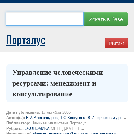
Искать в базе
Порталус
Рейтинг
Управление человеческими
ресурсами: менеджмент и
консультирование
Дата публикации:
17 октября 2006
Автор(ы):
В.А.Александров, Т.С.Вещугина, В.И.Герчиков и др.
→
Публикатор:
Научная библиотека Порталус
Рубрика:
ЭКОНОМИКА
МЕНЕДЖМЕНТ →
Источник:
(c)
Москва: Независимый институт гражданского