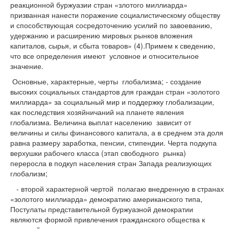
реакционной буржуазии стран «злотого миллиарда»
призванная нанести поражение социалистическому обществу
и способствующая сосредоточению усилий по завоеванию,
удержанию и расширению мировых рынков вложения
капиталов, сырья, и сбыта товаров» (4).Примем к сведению,
что все определения имеют условное и относительное
значение.
Основные, характерные, черты глобализма; - создание
высоких социальных стандартов для граждан стран «золотого
миллиарда» за социальный мир и поддержку глобализации,
как последствия хозяйничаний на планете явления
глобализма. Величина выплат населению зависит от
величины и силы финансового капитала, а в среднем эта доля
равна размеру заработка, пенсии, стипендии. Черта подкупа
верхушки рабочего класса (этап свободного рынка)
переросла в подкуп населения стран Запада реализующих
глобализм;
- второй характерной чертой полагаю внедренную в странах
«золотого миллиарда» демократию американского типа,
Постулаты представительной буржуазной демократии
являются формой привлечения гражданского общества к