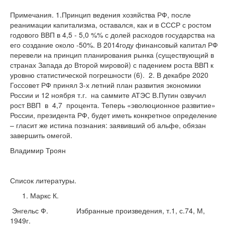
Примечания. 1.Принцип ведения хозяйства РФ, после
реанимации капитализма, оставался, как и в СССР с ростом
годового ВВП в 4,5 - 5,0 %% с долей расходов государства на
его создание около -50%. В 2014году финансовый капитал РФ
перевели на принцип планирования рынка (существующий в
странах Запада до Второй мировой) с падением роста ВВП к
уровню статистической погрешности (6). 2. В декабре 2020
Госсовет РФ принял 3-х летний план развития экономики
России и 12 ноября т.г. на саммите АТЭС В.Путин озвучил
рост ВВП в 4,7 процента. Теперь «эволюционное развитие»
России, президента РФ, будет иметь конкретное определение
– гласит же истина познания: заявивший об альфе, обязан
завершить омегой.
Владимир Троян
Список литературы.
Маркс К.
Энгельс Ф. Избранные произведения, т.1, с.74, М,
1949г.