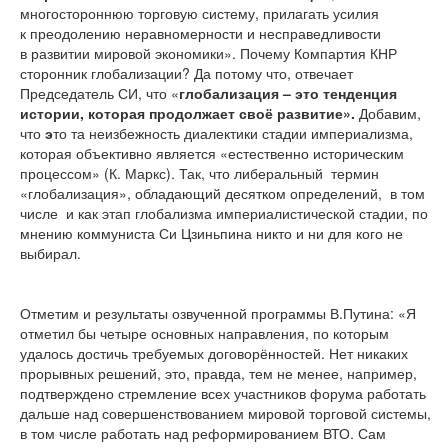
многостороннюю торговую систему, прилагать усилия
к преодолению неравномерности и несправедливости
в развитии мировой экономики». Почему Компартия КНР
сторонник глобализации? Да потому что, отвечает
Председатель СИ, что «
глобализация – это тенденция
истории, которая продолжает своё развитие».
Добавим,
что
э
то та неизбежность диалектики стадии империализма,
которая объективно является «естественно историческим
процессом» (К. Маркс). Так, что либеральный термин
«глобализация», обладающий десятком определений, в том
числе и как этап глобализма империалистической стадии, по
мнению коммуниста Си Цзиньпина никто и ни для кого не
выбирал.
Отметим и результаты озвученной программы В.Путина: «Я
отметил бы четыре основных направления, по которым
удалось достичь требуемых договорённостей. Нет никаких
прорывных решений, это, правда, тем не менее, например,
подтверждено стремление всех участников форума работать
дальше над совершенствованием мировой торговой системы,
в том числе работать над реформированием ВТО. Сам