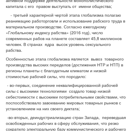
активной поддержке деятельности монополистического
капитала с его правом выступать от имени общества;
- третьей характерной чертой этапа глобализма полагаю
реанимацию работорговли и использование рабского труда в
материальном производстве. Согласно ежегодному
«Глобальному индексу рабства» (2016 год), число
современных рабов на планете составляет 45,8 миллионов
человек. В странах ядра высок уровень сексуального
рабства.
Особенностью этапа глобализма является вывоз товарного
производства высоких переделов (достижения НТР и НТП) в
регионы планеты с благодатным климатом и низкой
стоимостью рабочей силы, что породило:
- во-первых, соединение неквалифицированной рабочей
силы с высокими технологиями создало товар низкой
себестоимости с высокими потребительными свойствами, что
поспособствовало завоеванию мировых товарных рынков с
установлением на них своего диктата;
-во-вторых, деиндустриализацию стран Запада, переведшая
освобожденных рабочих в сферу обслуживания, что резко
сократило электоральную базу коммунистического и рабочего