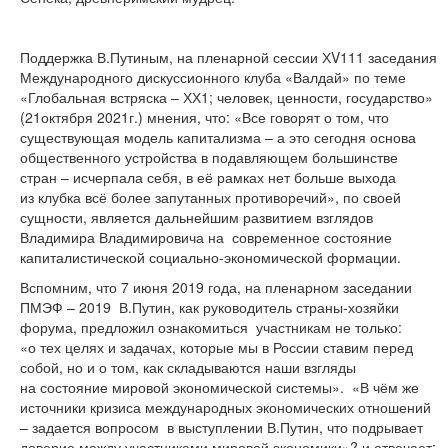
Поддержка В.Путиным, на пленарной сессии ХV111 заседания
Международного дискуссионного клуба «Валдай» по теме
«Глобальная встряска – ХХ1; человек, ценности, государство»
(21октября 2021г.) мнения, что: «Все говорят о том, что
существующая модель капитализма – а это сегодня основа
общественного устройства в подавляющем большинстве
стран – исчерпала себя, в её рамках нет больше выхода
из клубка всё более запутанных противоречий», по своей
сущности, является дальнейшим развитием взглядов
Владимира Владимировича на современное состояние
капиталистической социально-экономической формации.
Вспомним, что 7 июня 2019 года, на пленарном заседании
ПМЭФ – 2019 В.Путин, как руководитель страны-хозяйки
форума, предложил ознакомиться участникам не только:
«о тех целях и задачах, которые мы в России ставим перед
собой, но и о том, как складываются наши взгляды
на состояние мировой экономической системы». «В чём же
источники кризиса международных экономических отношений
– задается вопросом в выступлении В.Путин, что подрывает
доверие между участниками мировой экономики»? и отвечает: