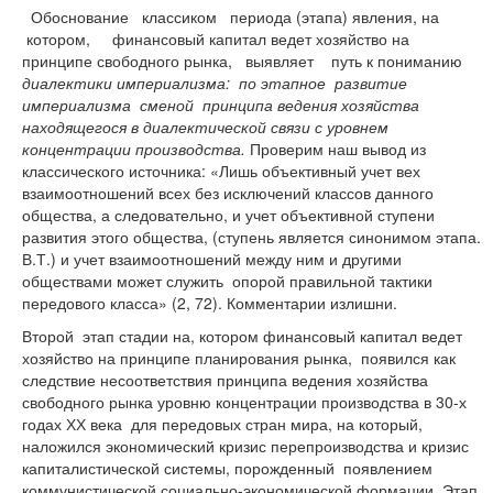
Обоснование классиком периода (этапа) явления, на
котором, финансовый капитал ведет хозяйство на
принципе свободного рынка, выявляет путь к пониманию
диалектики империализма: по этапное развитие
империализма сменой принципа ведения хозяйства
находящегося в диалектической связи с уровнем
концентрации производства.
Проверим наш вывод из
классического источника: «Лишь объективный учет вех
взаимоотношений всех без исключений классов данного
общества, а следовательно, и учет объективной ступени
развития этого общества, (ступень является синонимом этапа.
В.Т.) и учет взаимоотношений между ним и другими
обществами может служить опорой правильной тактики
передового класса» (2, 72). Комментарии излишни.
Второй этап стадии на, котором финансовый капитал ведет
хозяйство на принципе планирования рынка, появился как
следствие несоответствия принципа ведения хозяйства
свободного рынка уровню концентрации производства в 30-х
годах ХХ века для передовых стран мира, на который,
наложился экономический кризис перепроизводства и кризис
капиталистической системы, порожденный появлением
коммунистической социально-экономической формации. Этап