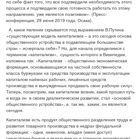
по себе факт того, что все подтвердили необходимость этого
процесса и подтвердили свою готовность работать по этому
направлению, уже является позитивом». (Пресс-
конференция, 29 июня 2019 года, Осака).
А, какое явление скрывается под выражением В.Путина
«существующая модель капитализма – а это сегодня основа
общественного устройства в подавляющем большинстве
стран – исчерпала себя»? Но, для начала определимся с
термином «капитализм», сущность которого в Википедии,
изложена так: «Капитализм - общественно-экономическая
формация, основывающаяся на частной собственности
класса буржуазии на средства производства и эксплуатации
капиталом наёмных рабочих, лишённых средств
производства и вынужденных продавать свою рабочую силу».
Теперь, посмотрим, как капитализм возник, какой прошел путь
и когда он в своем диалектическом развитии, стал «основой
общественного устройства», а так же, каким, он является
сегодня.
Капитализм есть продукт общественного разделения труда и
развития товарного производства в недрах феодальной
формации: - одни, немногие, владея (имея доступ)
средствами банков и вкладывая их в товарное производство,