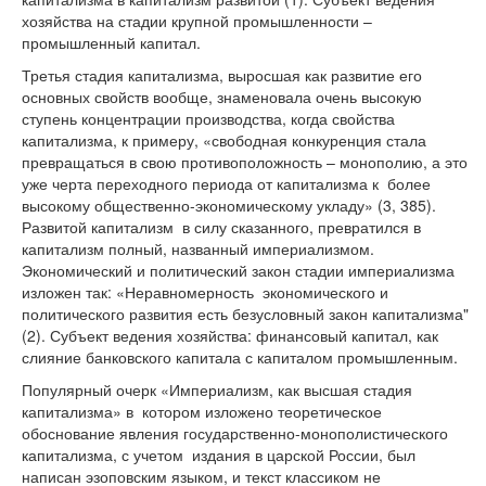
хозяйства на стадии крупной промышленности –
промышленный капитал.
Третья стадия капитализма, выросшая как развитие его
основных свойств вообще, знаменовала очень высокую
ступень концентрации производства, когда свойства
капитализма, к примеру, «свободная конкуренция стала
превращаться в свою противоположность – монополию, а это
уже черта переходного периода от капитализма к более
высокому общественно-экономическому укладу» (3, 385).
Развитой капитализм в силу сказанного, превратился в
капитализм полный, названный империализмом.
Экономический и политический закон стадии империализма
изложен так: «Неравномерность экономического и
политического развития есть безусловный закон капитализма"
(2). Субъект ведения хозяйства: финансовый капитал, как
слияние банковского капитала с капиталом промышленным.
Популярный очерк «Империализм, как высшая стадия
капитализма» в котором изложено теоретическое
обоснование явления государственно-монополистического
капитализма, с учетом издания в царской России, был
написан эзоповским языком, и текст классиком не