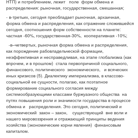
НТП) и потреблением, лежит поле форм обмена и
распределения: рыночная, государственная, смешанная;
- в-третьих, сегодня преобладает рыночная, архаичная,
форма обмена и распределения, как отражение сложившейся
сегодня, соотношения форм собственности на планете:
частная -60%, государственная-30%, кооперативная -10%;
-в–четвертых, рыночная форма обмена и распределения,
как порождение рабовладельческой формации,
неэффективная и несправедливая, на этапе глобализма (как
впрочем, и в прошлом) стала первопричиной социального,
финансового, политического экономического, и всяческих
иных кризисов (5). Диалектику империализма, в классово-
социальной ее сущности, полагаю, как поэтапное
формирование социального согласия между
системообразующими классами буржуазного общества на
путях повышения роли и значимости государства в процессе
обмена и распределения. Это сегодня, политический и
экономический закон – закон, существующий вне воли и
нашего мировоззрения и отражающий принципы ведения
хозяйства (экономические корни явления) финансовым
капиталом.