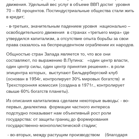
движения. Удельный вес услуг в объеме ВВП достиг уровня
70 – 80 процентов. Постиндустриальные общества стали жить
в кредит;
- в-третьих, значительным падением уровня национально –
освободительного движения в странах «третьего мира» где
утвердился капитализм, а отсутствие опыта борьбы за свои
права сказалось на беспрецедентном ограблении их народов.
Общностью стран Запада является то, что все они
составляют, по выражению В.Путина: «один центр власти,
один центр силы, один центр принятия решения». в роли
эпицентра которых, выступают Бильдербергский клуб
(основан в 1954г, контролирует 30% мировых богатств) и
Трехсторонняя комиссия (создана в 1971г., контролирует
свыше 60% богатств планеты).
Из описания капитализма сделаем некоторые выводы: - во-
первых, диалектика формации частного интереса
подспудно показывает нам объективный рост роли
государства: от защиты границ до формирования
государственно-монополистической стадии;
- во-вторых, между растущим производством (благодаря