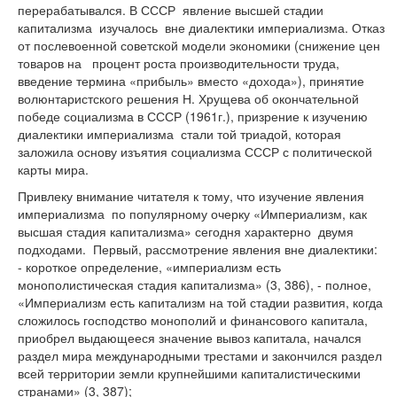
перерабатывался. В СССР явление высшей стадии
капитализма изучалось вне диалектики империализма. Отказ
от послевоенной советской модели экономики (снижение цен
товаров на процент роста производительности труда,
введение термина «прибыль» вместо «дохода»), принятие
волюнтаристского решения Н. Хрущева об окончательной
победе социализма в СССР (1961г.), призрение к изучению
диалектики империализма стали той триадой, которая
заложила основу изъятия социализма СССР с политической
карты мира.
Привлеку внимание читателя к тому, что изучение явления
империализма по популярному очерку «Империализм, как
высшая стадия капитализма» сегодня характерно двумя
подходами. Первый, рассмотрение явления вне диалектики:
- короткое определение, «империализм есть
монополистическая стадия капитализма» (3, 386), - полное,
«Империализм есть капитализм на той стадии развития, когда
сложилось господство монополий и финансового капитала,
приобрел выдающееся значение вывоз капитала, начался
раздел мира международными трестами и закончился раздел
всей территории земли крупнейшими капиталистическими
странами» (3, 387);