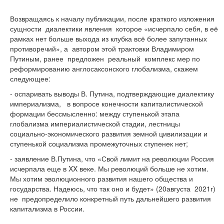
Возвращаясь к началу публикации, после краткого изложения
сущности диалектики явления которое «исчерпало себя, в её
рамках нет больше выхода из клубка всё более запутанных
противоречий», а автором этой трактовки Владимиром
Путиным, ранее предложен реальный комплекс мер по
реформированию англосаксонского глобализма, скажем
следующее:
- оспаривать выводы В. Путина, подтверждающие диалектику
империализма, в вопросе конечности капиталистической
формации бессмысленно: между ступенькой этапа
глобализма империалистической стадии, лестницы
социально-экономического развития земной цивилизации и
ступенькой социализма промежуточных ступенек нет;
- заявление В.Путина, что «Свой лимит на революции Россия
исчерпала еще в XX веке. Мы революций больше не хотим.
Мы хотим эволюционного развития нашего общества и
государства. Надеюсь, что так оно и будет» (20августа 2021г)
не предопределило конкретный путь дальнейшего развития
капитализма в России.