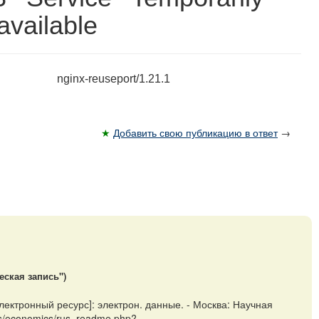
vailable
nginx-reuseport/1.21.1
★
Добавить свою публикацию в ответ
→
еская запись")
ектронный ресурс]: электрон. данные. - Москва: Научная
es/economics/rus_readme.php?