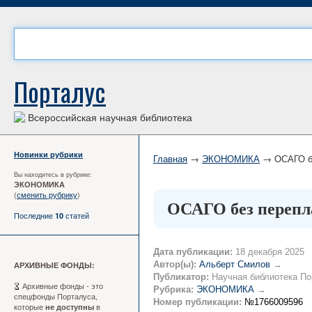
Порталус
Всероссийская научная библиотека
Новинки рубрики
Главная
→
ЭКОНОМИКА
→ ОСАГО бе
Вы находитесь в рубрике:
ЭКОНОМИКА
(
сменить рубрику
)
ОСАГО без перепла
Последние
статей
10
Дата публикации:
18 декабря 2025
Автор(ы):
Альберт Смилов
→
АРХИВНЫЕ ФОНДЫ:
Публикатор:
Научная библиотека По
Архивные фонды - это
Рубрика:
ЭКОНОМИКА
→
спецфонды Порталуса,
Номер публикации:
№1766009596
которые
в
не доступны