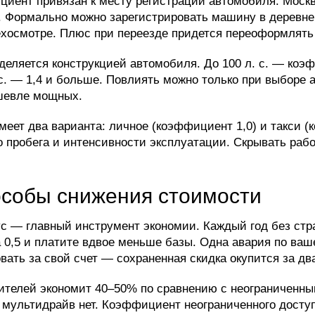
иент привязан к месту регистрации автомобиля. Москва
0. Формально можно зарегистрировать машину в деревне
хосмотре. Плюс при переезде придется переоформлять
ляется конструкцией автомобиля. До 100 л. с. — коэффи
. с. — 1,4 и больше. Повлиять можно только при выбо
шевле мощных.
еет два варианта: личное (коэффициент 1,0) и такси (
 пробега и интенсивности эксплуатации. Скрывать рабо
особы снижения стоимости
 — главный инструмент экономии. Каждый год без стра
0,5 и платите вдвое меньше базы. Одна авария по ваше
вать за свой счет — сохраненная скидка окупится за два
ителей экономит 40–50% по сравнению с неограниченным
мультидрайв нет. Коэффициент неограниченного доступа