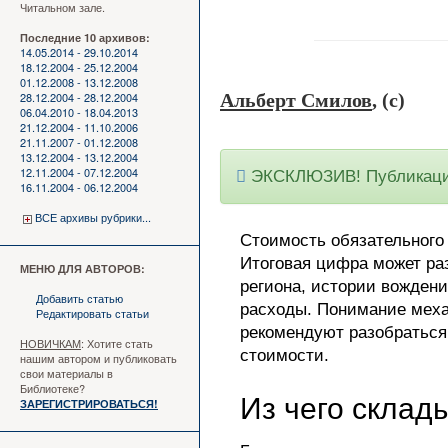
Читальном зале.
Последние 10 архивов:
14.05.2014 - 29.10.2014
18.12.2004 - 25.12.2004
01.12.2008 - 13.12.2008
28.12.2004 - 28.12.2004
Альберт Смилов
, (c)
06.04.2010 - 18.04.2013
21.12.2004 - 11.10.2006
21.11.2007 - 01.12.2008
13.12.2004 - 13.12.2004
12.11.2004 - 07.12.2004
ЭКСКЛЮЗИВ! Публикация
16.11.2004 - 06.12.2004
ВСЕ архивы рубрики...
Стоимость обязательного 
Итоговая цифра может ра
МЕНЮ ДЛЯ АВТОРОВ:
региона, истории вождени
Добавить статью
расходы. Понимание меха
Редактировать статьи
рекомендуют разобратьс
НОВИЧКАМ
: Хотите стать
стоимости.
нашим автором и публиковать
свои материалы в
Библиотеке?
Из чего склад
ЗАРЕГИСТРИРОВАТЬСЯ!