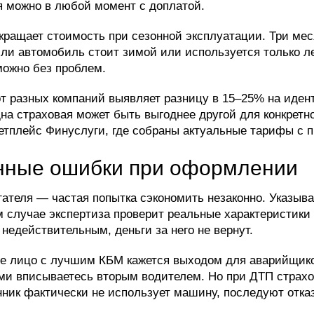
я можно в любой момент с доплатой.
ращает стоимость при сезонной эксплуатации. Три мес
и автомобиль стоит зимой или используется только ле
можно без проблем.
т разных компаний выявляет разницу в 15–25% на иден
на страховая может быть выгоднее другой для конкретн
етплейс Финуслуги, где собраны актуальные тарифы с 
нные ошибки при оформлении
теля — частая попытка сэкономить незаконно. Указывае
м случае экспертиза проверит реальные характеристики 
недействительным, деньги за него не вернут.
ое лицо с лучшим КБМ кажется выходом для аварийщико
ми вписываетесь вторым водителем. Но при ДТП страхов
нник фактически не использует машину, последуют отка