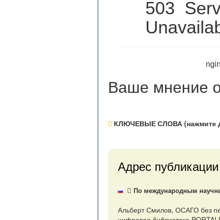
503 Serv
Unavaila
ngin
Ваше мнение
о
КЛЮЧЕВЫЕ СЛОВА (нажмите д
Адрес публикации
По международным научным
Альберт Смилов, ОСАГО без пер
цифровая библиотека PORTALUS.