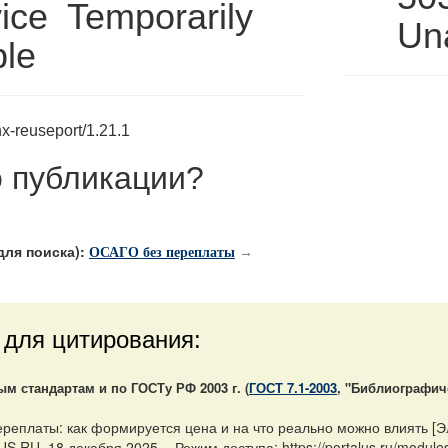
ice Temporarily
Una
ble
x-reuseport/1.21.1
 публикации
?
ля поиска):
ОСАГО без переплаты
→
 для цитирования:
 стандартам и по ГОСТу РФ 2003 г. (
ГОСТ 7.1-2003
, "Библиографич
еплаты: как формируется цена и на что реально можно влиять [Эл
RU, 18 декабря 2025. - Режим доступа: https://portalus.ru/modul