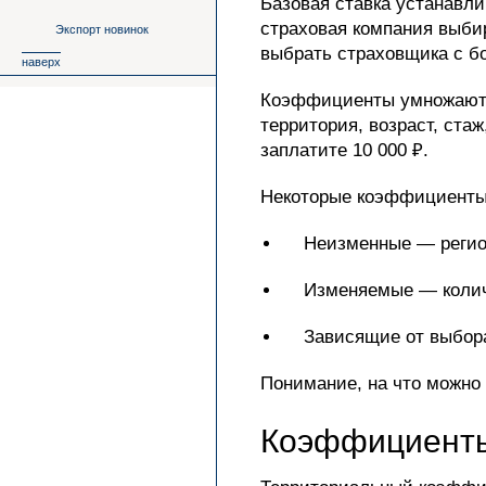
Базовая ставка устанавл
страховая компания выбир
Экспорт новинок
выбрать страховщика с б
наверх
Коэффициенты умножаются
территория, возраст, ста
заплатите 10 000 ₽.
Некоторые коэффициенты 
Неизменные — регио
Изменяемые — количе
Зависящие от выбор
Понимание, на что можно
Коэффициенты,