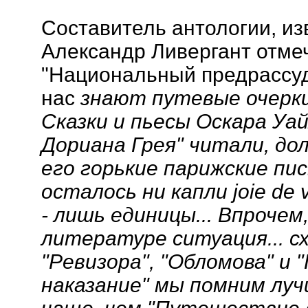
Составитель антологии, и
Александр Ливергант отме
"Национальный предрассудо
нас
знают путевые очерки 
Сказки и пьесы Оскара Уа
Дориана Грея" читали, дол
его горькие парижские пис
осталось ни капли joie de 
- лишь единицы... Впрочем,
литературе ситуация... сх
"Ревизора", "Обломова" и 
наказание" мы помним лу