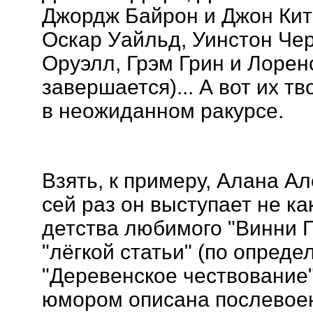
Джордж Байрон и Джон Ките
Оскар Уайльд, Уинстон Че
Оруэлл, Грэм Грин и Лорен
завершается)... А вот их т
в неожиданном ракурсе.
Взять, к примеру, Алана А
сей раз он выступает не ка
детства любимого "Винни Пу
"лёгкой статьи" (по опред
"Деревенское чествование"
юмором описана послевоен